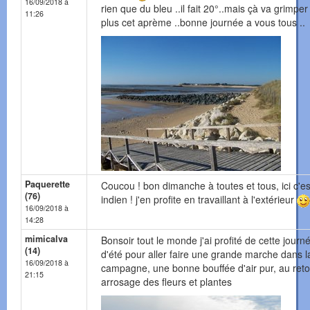
16/09/2018 à
rien que du bleu ..il fait 20°..mais çà va grimper
11:26
plus cet aprème ..bonne journée a vous tous ..
Paquerette
Coucou ! bon dimanche à toutes et tous, ici c'est
(76)
indien ! j'en profite en travaillant à l'extérieur
16/09/2018 à
14:28
mimicalva
Bonsoir tout le monde j'ai profité de cette journ
(14)
d'été pour aller faire une grande marche dans l
16/09/2018 à
campagne, une bonne bouffée d'air pur, au reto
21:15
arrosage des fleurs et plantes