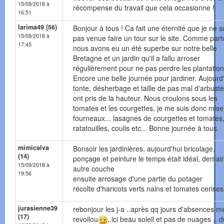
15/09/2018 à
récompense du travail que cela occasionne !
16:51
larima49 (56)
Bonjour à tous ! Ca fait une éternité que je ne s
15/09/2018 à
pas venue faire un tour sur le site. Comme part
17:45
nous avons eu un été superbe sur notre belle
Bretagne et un jardin qu'il a fallu arroser
régulièrement pour ne pas perdre les plantation
Encore une belle journée pour jardiner. Aujourd
tonte, désherbage et taille de pas mal d'arbuste
ont pris de la hauteur. Nous croulons sous les
tomates et les courgettes, je me suis donc mis
fourneaux... lasagnes de courgettes et tomates
ratatouilles, coulis etc... Bonne journée à tous.
mimicalva
Bonsoir les jardinières, aujourd'hui bricolage,
(14)
ponçage et peinture le temps était idéal, demai
15/09/2018 à
autre couche
19:56
ensuite arrosage d'une partie du potager
récolte d'haricots verts nains et tomates cerises
jurasienne39
rebonjour les j-a ..après qq jours d'absences m
(17)
revoilou
..ici beau soleil et pas de nuages .. 