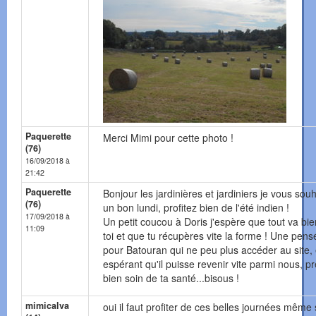
Paquerette
Merci Mimi pour cette photo !
(76)
16/09/2018 à
21:42
Paquerette
Bonjour les jardinières et jardiniers je vous souh
(76)
un bon lundi, profitez bien de l'été indien !
17/09/2018 à
Un petit coucou à Doris j'espère que tout va bi
11:09
toi et que tu récupères vite la forme ! Une pens
pour Batouran qui ne peu plus accéder au site,
espérant qu'il puisse revenir vite parmi nous, p
bien soin de ta santé...bisous !
mimicalva
oui il faut profiter de ces belles journées même s