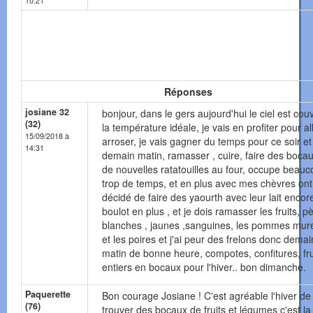
10:21
Réponses
josiane 32
bonjour, dans le gers aujourd'hui le ciel est couv
(32)
la température idéale, je vais en profiter pour al
15/09/2018 à
arroser, je vais gagner du temps pour ce soir et
14:31
demain matin, ramasser , cuire, faire des bocau
de nouvelles ratatouilles au four, occupe beau
trop de temps, et en plus avec mes chèvres ont
décidé de faire des yaourth avec leur lait encor
boulot en plus , et je dois ramasser les fruits, 
blanches , jaunes ,sanguines, les pommes mur
et les poires et j'ai peur des frelons donc demai
matin de bonne heure, compotes, confitures, fru
entiers en bocaux pour l'hiver.. bon dimanche.
Paquerette
Bon courage Josiane ! C'est agréable l'hiver de
(76)
trouver des bocaux de fruits et légumes c'est la