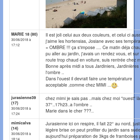
MARIE 18 (80)
Il est joli celui aux deux couleurs, et celui ci auss
30/06/2018 à
j'aime les hortensias, Josiane avec ses tempér
17:12
= OMBRE !!! ça s'impose .... Ce matin déja cha
pu aller au jardin, j'avais un rendez vous, et sur
route trop chaud en voiture, suis rentrée chez mo
Bonne après midi a tous Jardiniers, Jardinières
l'ombre ..
Dans l'ouest il devrait faire une température
acceptable ,comme chez MIMI ...
.
jurasienne39
chez mimi je sais pas ..mais chez moi "ouest" là
(17)
37°..17h23..a l'ombre ..
30/06/2018 à
Marie dans le cher ???..
17:24
mimicalva
Jurasienne ici on respire, il fait 22° au nord, jus
(14)
légère brise on peut profiter du jardin sans sué
30/06/2018 à
aujourd'hui préparation de 3kgs de framboises 
18:14