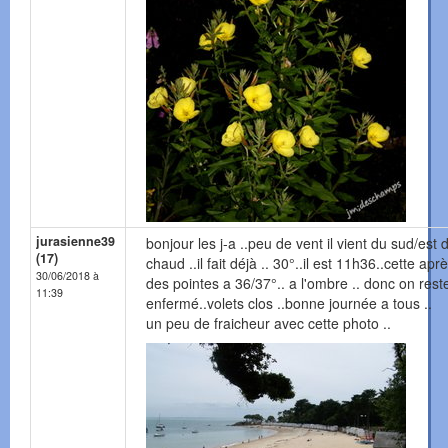
jurasienne39
bonjour les j-a ..peu de vent il vient du sud/est 
(17)
chaud ..il fait déjà .. 30°..il est 11h36..cette apr
30/06/2018 à
des pointes a 36/37°.. a l'ombre .. donc on rest
11:39
enfermé..volets clos ..bonne journée a tous ..
un peu de fraicheur avec cette photo ..