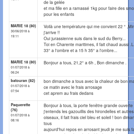
de la gelée
et ma fille en a ramassé 1kg pour faire des smo
pour les enfants
MARIE 18 (80)
Voilà une température qui me convient 22 ° ,Mi
30/06/2018 à
j'arrive !!
19:11
Oui jurassienne suis dans le sud du Berry...
Toi en Charente maritimes, il fait chaud aussi .Là 
33° a l'ombre et a 15 h 35° a l'ombre...
MARIE 18 (80)
Bonjour a tous, 21,2° a 6h , Bon dimanche .
01/07/2018 à
06:24
batouran (82)
bon dimanche a tous avec la chaleur de bon ma
01/07/2018 à
ce matin avec le frais arrosage
07:54
cet aprem au frais dedans
Paquerette
Bonjour à tous, la porte fenêtre grande ouverte
(76)
j'entends les gazouillis des hirondelles et autres
01/07/2018 à
oiseaux, il fait frais ciel bleu et soleil ! bon dim
08:16
tous
aujourd'hui repos en arrosant jeudi je me suis f