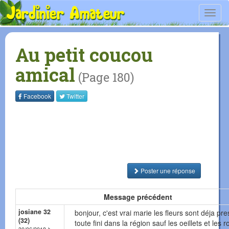
Toggl
navig
Au petit coucou
amical
(Page 180)
Facebook
Twitter
Poster une réponse
Message précédent
josiane 32
bonjour, c'est vrai marie les fleurs sont déja pr
(32)
toute fini dans la région sauf les oeillets et les r