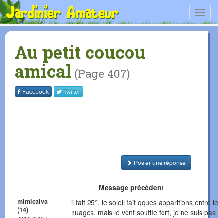
Toggl
navig
Au petit coucou
amical
(Page 407)
Facebook
Twitter
Poster une réponse
Message précédent
mimicalva
il fait 25°, le soleil fait qques apparitions entre l
(14)
nuages, mais le vent souffle fort, je ne suis pas 