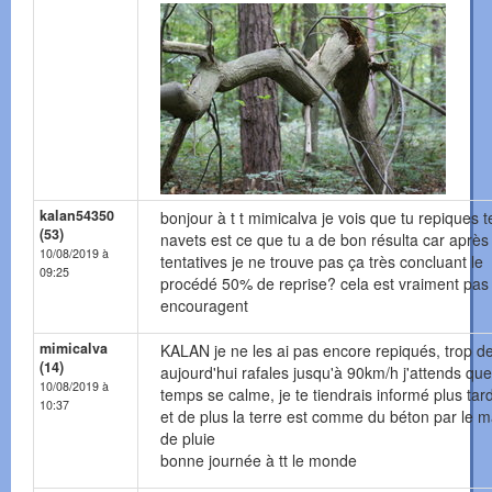
kalan54350
bonjour à t t mimicalva je vois que tu repiques t
(53)
navets est ce que tu a de bon résulta car après
10/08/2019 à
tentatives je ne trouve pas ça très concluant le
09:25
procédé 50% de reprise? cela est vraiment pas
encouragent
mimicalva
KALAN je ne les ai pas encore repiqués, trop d
(14)
aujourd'hui rafales jusqu'à 90km/h j'attends que
10/08/2019 à
temps se calme, je te tiendrais informé plus tar
10:37
et de plus la terre est comme du béton par le 
de pluie
bonne journée à tt le monde