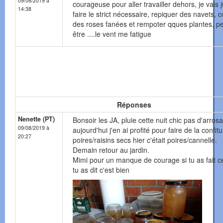
09/08/2019 à
courageuse pour aller travailler dehors, je vais 
14:38
faire le strict nécessaire, repiquer des navets, 
des roses fanées et rempoter qques plantes, pe
être ....le vent me fatigue
Réponses
Nenette (PT)
Bonsoir les JA, pluie cette nuit chic pas d'arros
09/08/2019 à
aujourd'hui j'en ai profité pour faire de la confit
20:27
poires/raisins secs hier c'était poires/cannelle.
Demain retour au jardin.
Mimi pour un manque de courage si tu as fait c
tu as dit c'est bien