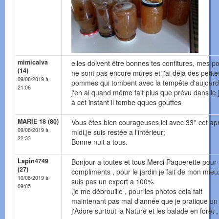
mimicalva
elles doivent être bonnes tes confitures, mes po
(14)
ne sont pas encore mures et j'ai déjà des petite
09/08/2019 à
pommes qui tombent avec la tempête d'aujourd
21:06
j'en ai quand même fait plus que prévu dans le j
à cet instant il tombe qques gouttes
MARIE 18 (80)
Vous êtes bien courageuses,ici avec 33° cet ap
09/08/2019 à
midi,je suis restée a l'intérieur;
22:33
Bonne nuit a tous.
Lapin4749
Bonjour a toutes et tous Merci Paquerette pour 
(27)
compliments , pour le jardin je fait de mon mieu
10/08/2019 à
suis pas un expert a 100%
09:05
,je me débrouille , pour les photos cela fait
maintenant pas mal d'année que je pratique un
j'Adore surtout la Nature et les balade en forêt .