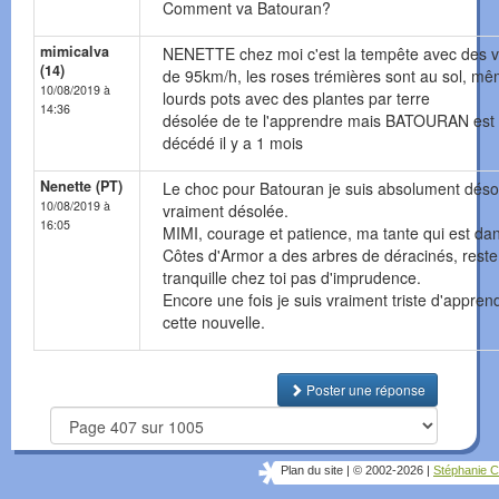
Comment va Batouran?
mimicalva
NENETTE chez moi c'est la tempête avec des v
(14)
de 95km/h, les roses trémières sont au sol, m
10/08/2019 à
lourds pots avec des plantes par terre
14:36
désolée de te l'apprendre mais BATOURAN est
décédé il y a 1 mois
Nenette (PT)
Le choc pour Batouran je suis absolument déso
10/08/2019 à
vraiment désolée.
16:05
MIMI, courage et patience, ma tante qui est dan
Côtes d'Armor a des arbres de déracinés, reste
tranquille chez toi pas d'imprudence.
Encore une fois je suis vraiment triste d'appren
cette nouvelle.
Poster une réponse
Plan du site
|
© 2002-2026
|
Stéphanie C