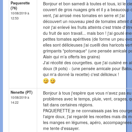
Paquerette
Bonjour et bon samedi à toutes et tous, ici le cie
(76)
couvert de gros nuages gris et il y a beaucoup 
10/08/2019 à
vent, j'ai arrosé mes tomates en serre et j'ai
12:53
découvert un nouveau pied de tomates atteint d
noir j'ai enlevé les fruits atteints c'est triste d'êt
du fruit de son travail... mais bon ! j'ai gouté me
petites tomates apéritives (de forme un peu ov
elles sont délicieuses j'ai cueilli des haricots ver
grimpants "potomaque" (une pensée amicale p
Alain qui m'a offerts les grains)
J'ai récolté des courgettes. que j'ai cuisiné en a
doux (9 pots) - (une pensée amicale pour Bato
qui m'a donné la recette) c'est délicieux !
Nenette (PT)
Bonjour à tous j'espère que vous n'avez pas eu
10/08/2019 à
problèmes avec le temps, pluie, vent, orages, qu
14:22
fait dans certaines régions.
PAQUERETTE je ne connaissais pas les courge
l'aigre doux, j'ai regardé les recettes mais dis m
les manges en légumes, apéro, accompagnées
me tente d'essayer.