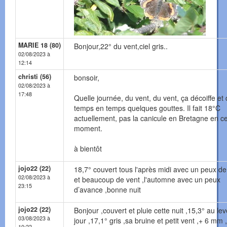
MARIE 18 (80)
Bonjour,22° du vent,ciel gris..
02/08/2023 à
12:14
christi (56)
bonsoir,
02/08/2023 à
17:48
Quelle journée, du vent, du vent, ça décoiffe et
temps en temps quelques gouttes. Il fait 18°C
actuellement, pas la canicule en Bretagne en c
moment.
à bientôt
jojo22 (22)
18,7° couvert tous l'après midi avec un peux de
02/08/2023 à
et beaucoup de vent ,l'automne avec un peux
23:15
d’avance ,bonne nuit
jojo22 (22)
Bonjour ,couvert et pluie cette nuit ,15,3° au le
03/08/2023 à
jour ,17,1° gris ,sa bruine et petit vent ,+ 6 mm ,s
10:22