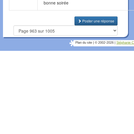
bonne soirée
Poster une réponse
Plan du site
|
© 2002-2026
|
Stéphanie C