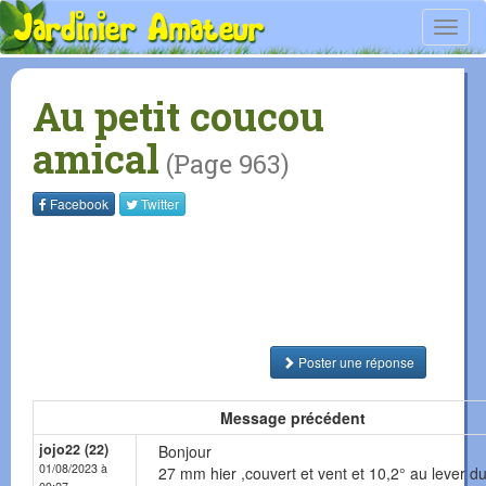
Toggl
navig
Au petit coucou
amical
(Page 963)
Facebook
Twitter
Poster une réponse
Message précédent
jojo22 (22)
Bonjour
01/08/2023 à
27 mm hier ,couvert et vent et 10,2° au lever du