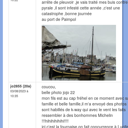
arrête de pleuvoir ,je vais traité mes buis contre
pyrale ,il sont infesté cette année ,c'est une
catastrophe ,bonne journée
au port de Paimpol
jo2855 (20a)
coucou,
03/08/2023 à
belle photo jojo 22
10:35
mon fils est au cap fréhel en ce moment avec s
famille et belle famille,il m'a envoyé des photos h
sont habillés de k-way qui avec le vent les faits
ressembler à des bonhommes Michelin
!!!hihihihihihi!!!!
ici c'est la fournaise,on fait concurrence à Lucif