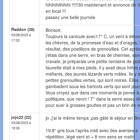
hihihihiihihihi !!!!!30 maintenant et annonce de
en local !!!
passez une belle journée
Raddon (38)
Bonsoir,
03/08/2023 à
Toujours la canicule avec17° C, un vent à déco
17:02
les chèvres, de la promesse d’eau et d’orages, 
résultat, des postillons de grenouilles. Cet aprè
j’étais dans une serre, en bras de chemise, san
cravate, je préparais une petite centaine de god
fauvette était à mes pieds, il y avait deux hôtes 
méfiants, des jeunes lézards verts mâles. Ils y 
petites grenouilles vertes, qui sont noires. Elles
gambadent sous les haricots verts qui sont jaun
Vous croyez que dans ces moments je pense à
politiques, que nenni ! T° dans la serre assez é
pour suer à grosses gouttes et pas un brin de v
jojo22 (22)
jo ,j'ai le même temps ,pas gâté le séjour en B
03/08/2023 à
19:30
19,8° gris tous l'après midi avec des averses a
répétition ,légé vent et + 8 mm sens se matin