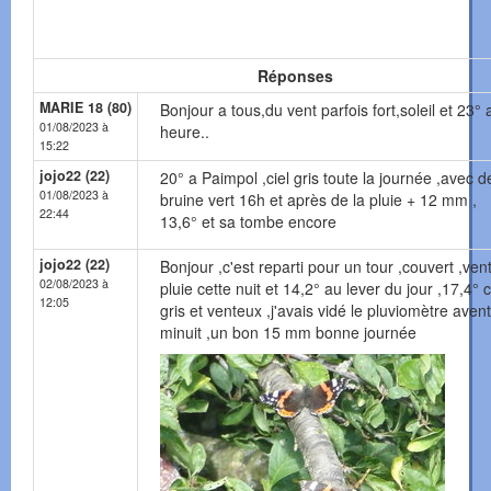
Réponses
MARIE 18 (80)
Bonjour a tous,du vent parfois fort,soleil et 23° 
01/08/2023 à
heure..
15:22
jojo22 (22)
20° a Paimpol ,ciel gris toute la journée ,avec d
01/08/2023 à
bruine vert 16h et après de la pluie + 12 mm ,
22:44
13,6° et sa tombe encore
jojo22 (22)
Bonjour ,c'est reparti pour un tour ,couvert ,vent
02/08/2023 à
pluie cette nuit et 14,2° au lever du jour ,17,4° c
12:05
gris et venteux ,j'avais vidé le pluviomètre avent
minuit ,un bon 15 mm bonne journée