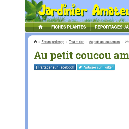
FICHES
PLANTES
REPORTAGES
JA
Accueil
Forum jardinage
Tout et rien
Au petit coucou amical
23
Au petit coucou am
Partager sur
Facebook
Partager sur
Twitter