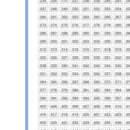
234
235
236
237
238
239
240
241
24
247
248
249
250
251
252
253
254
25
260
261
262
263
264
265
266
267
26
273
274
275
276
277
278
279
280
28
286
287
288
289
290
291
292
293
29
299
300
301
302
303
304
305
306
30
312
313
314
315
316
317
318
319
32
325
326
327
328
329
330
331
332
33
338
339
340
341
342
343
344
345
34
351
352
353
354
355
356
357
358
35
364
365
366
367
368
369
370
371
37
377
378
379
380
381
382
383
384
38
390
391
392
393
394
395
396
397
39
403
404
405
406
407
408
409
410
41
416
417
418
419
420
421
422
423
42
429
430
431
432
433
434
435
436
43