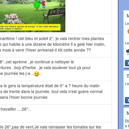
L
ritime ! ciel bleu et soleil 2°, je vais rentrer mes plantes
L
 qui habite à une dizaine de kilomètre il a gelé hier matin,
 mois à venir l'hiver arriverait-il tôt cette année ??
8°..cet aprème ..je continue a nettoyer le
ordures ..bcp d'herbe ..je vais soulever tout çà pour
e journée les j-a ..
..
L
s le gers la température était de 0° a 7 heure du matin
plus de trente dans la journée, tout cela n'est guère normal
era l'hiver bonne journée
availler ....26°..
Fê
à
ée 26°,pas de vent.Je vais ramasser les tomates sur les