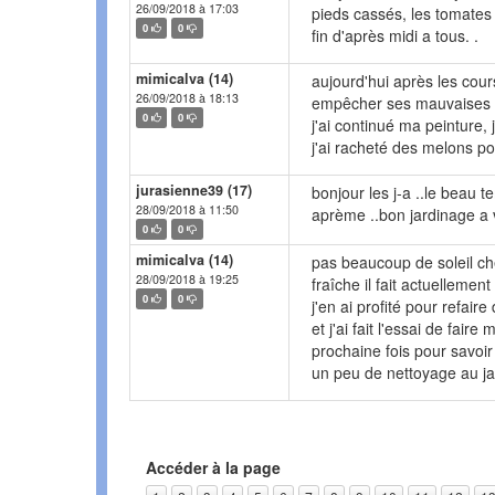
26/09/2018 à 17:03
pieds cassés, les tomates 
0
0
fin d'après midi a tous. .
mimicalva (14)
aujourd'hui après les cour
26/09/2018 à 18:13
empêcher ses mauvaises 
0
0
j'ai continué ma peinture,
j'ai racheté des melons pour
jurasienne39 (17)
bonjour les j-a ..le beau 
28/09/2018 à 11:50
aprème ..bon jardinage a 
0
0
mimicalva (14)
pas beaucoup de soleil ch
28/09/2018 à 19:25
fraîche il fait actuellement
0
0
j'en ai profité pour refair
et j'ai fait l'essai de fair
prochaine fois pour savoir
un peu de nettoyage au ja
Accéder à la page