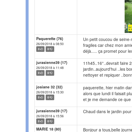
Paquerette (76)
Un petit coucou de seine-ma
26/09/2018 à 08:50
fragiles car chez mon amie
0
0
déjà..... ça promet pour les
jurasienne39 (17)
11h45..16°..devrait faire 2
26/09/2018 à 11:48
jardin..aujourd'hui ..les b
0
0
nettoyer et repiquer ..bonn
josiane 32 (32)
paquerette, hier matin dan
26/09/2018 à 15:30
alors que lundi il faisait 
0
0
et je me demande ce que s
jurasienne39 (17)
Chaud dans le jardin pour tr
26/09/2018 à 15:56
0
0
MARIE 18 (80)
Bonjour a tous,belle journ