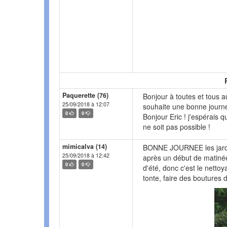
Paquerette (76)
Bonjour à toutes et tous au
25/09/2018 à 12:07
souhaite une bonne journ
0
0
Bonjour Eric ! j'espérais q
ne soit pas possible !
mimicalva (14)
BONNE JOURNEE les jard
25/09/2018 à 12:42
après un début de matinée 
0
0
d'été, donc c'est le nettoy
tonte, faire des boutures 