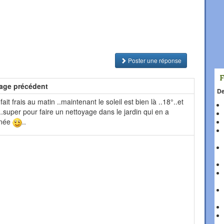
Poster une réponse
age précédent
De
 fait frais au matin ..maintenant le soleil est bien là ..18°..et
°..super pour faire un nettoyage dans le jardin qui en a
rnée
..