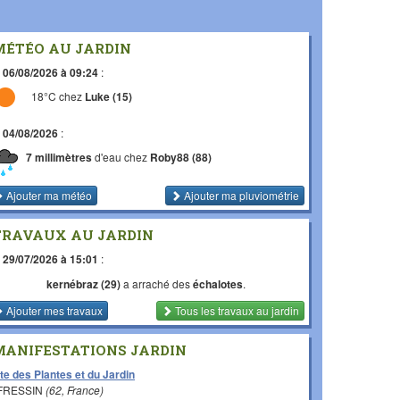
MÉTÉO AU JARDIN
e
06/08/2026 à 09:24
:
18°C chez
Luke (15)
e
04/08/2026
:
7 millimètres
d'eau chez
Roby88 (88)
Ajouter ma météo
Ajouter ma pluviométrie
TRAVAUX AU JARDIN
e
29/07/2026 à 15:01
:
kernébraz (29)
a arraché des
échalotes
.
Ajouter mes travaux
Tous les travaux
au jardin
MANIFESTATIONS JARDIN
te des Plantes et du Jardin
 FRESSIN
(62, France)