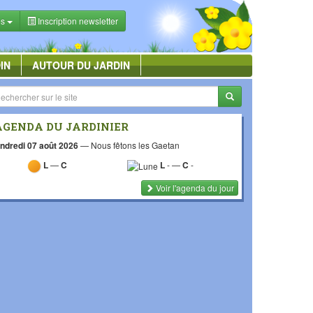
es
Inscription newsletter
IN
AUTOUR DU JARDIN
AGENDA DU JARDINIER
ndredi 07 août 2026
—
Nous fêtons les Gaetan
L
—
C
L
-
—
C
-
Voir l'agenda du jour