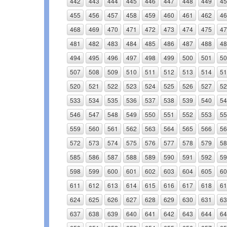
442
443
444
445
446
447
448
449
45
455
456
457
458
459
460
461
462
46
468
469
470
471
472
473
474
475
47
481
482
483
484
485
486
487
488
48
494
495
496
497
498
499
500
501
50
507
508
509
510
511
512
513
514
51
520
521
522
523
524
525
526
527
52
533
534
535
536
537
538
539
540
54
546
547
548
549
550
551
552
553
55
559
560
561
562
563
564
565
566
56
572
573
574
575
576
577
578
579
58
585
586
587
588
589
590
591
592
59
598
599
600
601
602
603
604
605
60
611
612
613
614
615
616
617
618
61
624
625
626
627
628
629
630
631
63
637
638
639
640
641
642
643
644
64