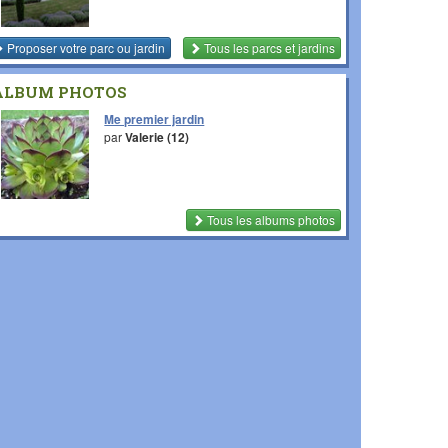
Proposer votre parc ou jardin
Tous les parcs et jardins
ALBUM PHOTOS
Me premier jardin
par
Valerie (12)
Tous les albums photos