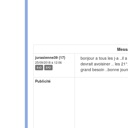
Mess
jurasienne39 (17)
bonjour a tous les j-a ..il a
25/09/2018 à 12:06
devrait avoisiner .. les 21
0
0
grand besoin ..bonne jou
Publicité