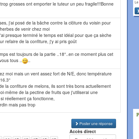
Le
trop grosses ont emporter le tuteur un peu fragile!!!Bonne
ses, j'ai posé de la bâche contre la clôture du voisin pour
herbes de venir chez moi
 j'ai presque terminé le temps est idéal pour que ça sèche
 refaire de la confiture, j'y ai pris goût
temps est toujours de la partie ..18°..en ce moment plus cet
vous tous ..
..
ez moi mais un vent assez fort de N/E, donc température
 16.3°
e de la confiture de melons, ils sont très bons actuellement
e moi-même de la pectine de fruits que j'utiliserai une
 si réellement ça fonctionne,
rdin mais pas trop
Poster une réponse
Accès direct