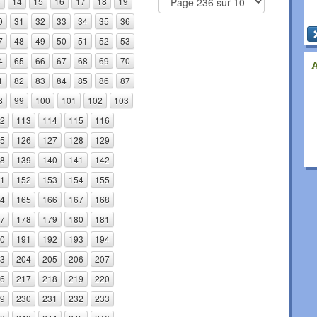
3
14
15
16
17
18
19
0
31
32
33
34
35
36
7
48
49
50
51
52
53
4
65
66
67
68
69
70
1
82
83
84
85
86
87
8
99
100
101
102
103
2
113
114
115
116
5
126
127
128
129
8
139
140
141
142
1
152
153
154
155
4
165
166
167
168
7
178
179
180
181
0
191
192
193
194
3
204
205
206
207
6
217
218
219
220
9
230
231
232
233