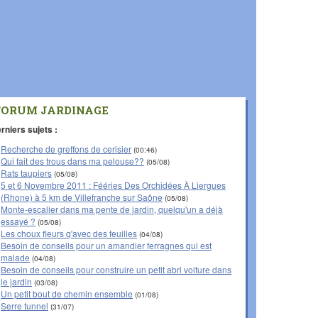
FORUM JARDINAGE
rniers sujets :
Recherche de greffons de cerisier
(00:46)
Qui fait des trous dans ma pelouse??
(05/08)
Rats taupiers
(05/08)
5 et 6 Novembre 2011 : Fééries Des Orchidées À Liergues
(Rhone) à 5 km de Villefranche sur Saône
(05/08)
Monte-escalier dans ma pente de jardin, quelqu'un a déjà
essayé ?
(05/08)
Les choux fleurs q'avec des feuilles
(04/08)
Besoin de conseils pour un amandier ferragnes qui est
malade
(04/08)
Besoin de conseils pour construire un petit abri voiture dans
le jardin
(03/08)
Un petit bout de chemin ensemble
(01/08)
Serre tunnel
(31/07)