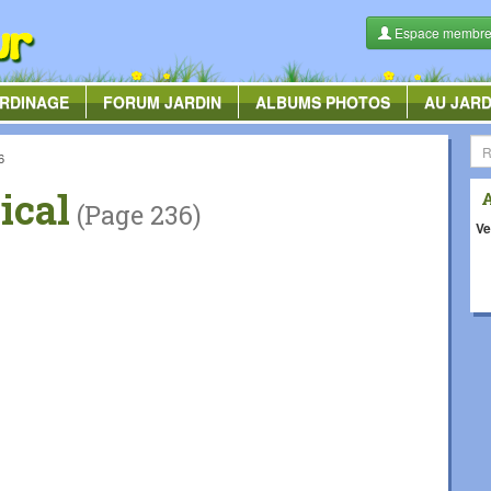
Espace membr
RDINAGE
FORUM
JARDIN
ALBUMS
PHOTOS
AU JARD
6
ical
(Page 236)
Ve