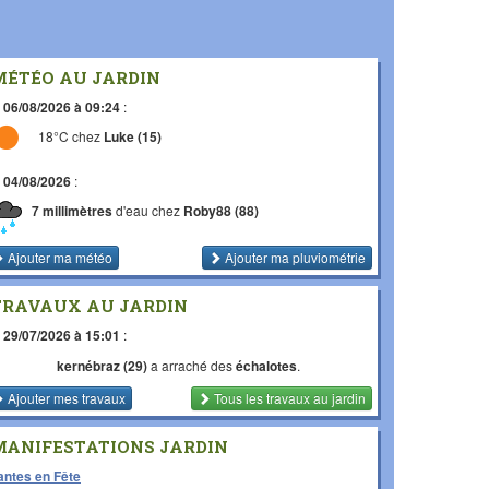
MÉTÉO AU JARDIN
e
06/08/2026 à 09:24
:
18°C chez
Luke (15)
e
04/08/2026
:
7 millimètres
d'eau chez
Roby88 (88)
Ajouter ma météo
Ajouter ma pluviométrie
TRAVAUX AU JARDIN
e
29/07/2026 à 15:01
:
kernébraz (29)
a arraché des
échalotes
.
Ajouter mes travaux
Tous les travaux
au jardin
MANIFESTATIONS JARDIN
antes en Fête