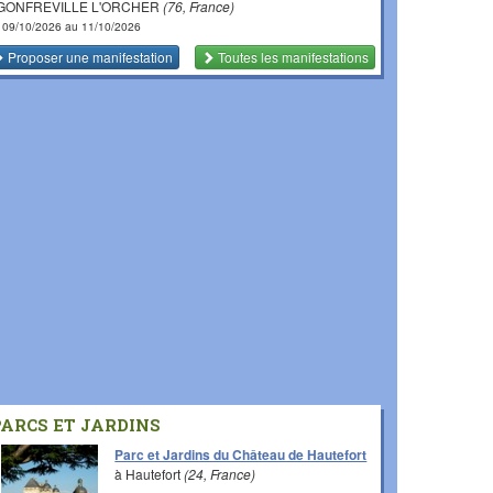
 GONFREVILLE L'ORCHER
(76, France)
 09/10/2026 au 11/10/2026
Proposer une manifestation
Toutes les manifestations
PARCS ET JARDINS
Parc et Jardins du Château de Hautefort
à Hautefort
(24, France)