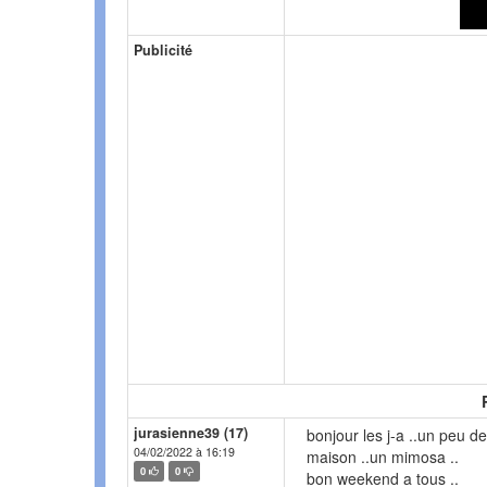
Publicité
jurasienne39 (17)
bonjour les j-a ..un peu de 
04/02/2022 à 16:19
maison ..un mimosa ..
0
0
bon weekend a tous ..