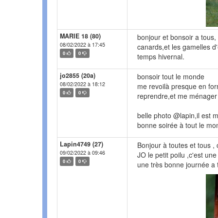
MARIE 18 (80)
bonjour et bonsoir a tous, 
08/02/2022 à 17:45
canards,et les gamelles d
0
0
temps hivernal.
jo2855 (20a)
bonsoir tout le monde
08/02/2022 à 18:12
me revoilà presque en for
0
0
reprendre,et me ménager be
belle photo @lapin,il est m
bonne soirée à tout le m
Lapin4749 (27)
Bonjour à toutes et tous , 
09/02/2022 à 09:46
JO le petit poilu ,c'est un
0
0
une très bonne journée a 