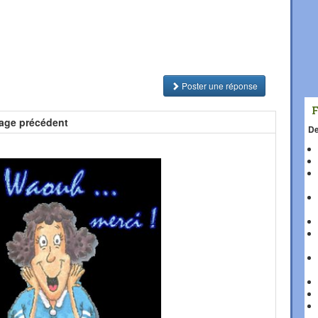
Poster une réponse
age précédent
De