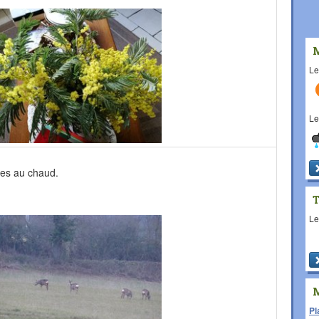
L
L
stes au chaud.
L
Pl