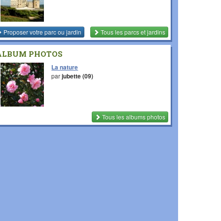
Proposer votre parc ou jardin
Tous les parcs et jardins
ALBUM PHOTOS
La nature
par
jubette (09)
Tous les albums photos