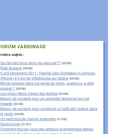
FORUM JARDINAGE
rniers sujets :
Qui fait des trous dans ma pelouse??
(05/08)
Rats taupiers
(05/08)
5 et 6 Novembre 2011 : Fééries Des Orchidées À Liergues
(Rhone) à 5 km de Villefranche sur Saône
(05/08)
Monte-escalier dans ma pente de jardin, quelqu'un a déjà
essayé ?
(05/08)
Les choux fleurs q'avec des feuilles
(04/08)
Besoin de conseils pour un amandier ferragnes qui est
malade
(04/08)
Besoin de conseils pour construire un petit abri voiture dans
le jardin
(03/08)
Un petit bout de chemin ensemble
(01/08)
Serre tunnel
(31/07)
Comment trouvez-vous des artisans et entreprises fiables
pour faire des travaux de rénovation ?