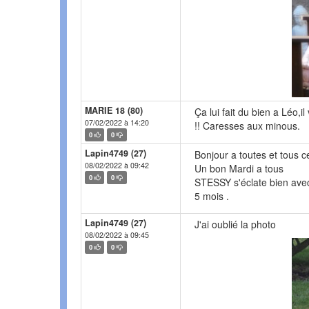
MARIE 18 (80)
Ça lui fait du bien a Léo,i
07/02/2022 à 14:20
!! Caresses aux minous.
0
0
Lapin4749 (27)
Bonjour a toutes et tous ce
08/02/2022 à 09:42
Un bon Mardi a tous
0
0
STESSY s'éclate bien avec 
5 mois .
Lapin4749 (27)
J'ai oublié la photo
08/02/2022 à 09:45
0
0