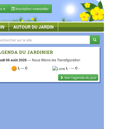
es
Inscription newsletter
IN
AUTOUR DU JARDIN
AGENDA DU JARDINIER
udi 06 août 2026
—
Nous fêtons les Transfiguration
L
—
C
L
-
—
C
-
Voir l'agenda du jour