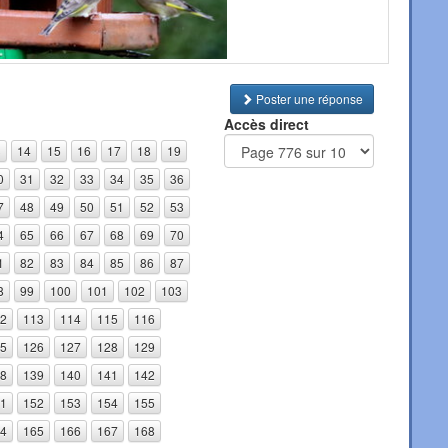
Poster une réponse
Accès direct
3
14
15
16
17
18
19
0
31
32
33
34
35
36
7
48
49
50
51
52
53
4
65
66
67
68
69
70
1
82
83
84
85
86
87
8
99
100
101
102
103
2
113
114
115
116
5
126
127
128
129
8
139
140
141
142
1
152
153
154
155
4
165
166
167
168