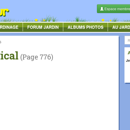
Espace membr
RDINAGE
FORUM
JARDIN
ALBUMS
PHOTOS
AU JARD
6
ical
(Page 776)
Je