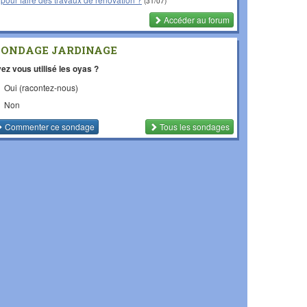
(31/07)
Accéder au forum
SONDAGE JARDINAGE
ez vous utilisé les oyas ?
Oui (racontez-nous)
Non
Commenter
ce sondage
Tous les sondages