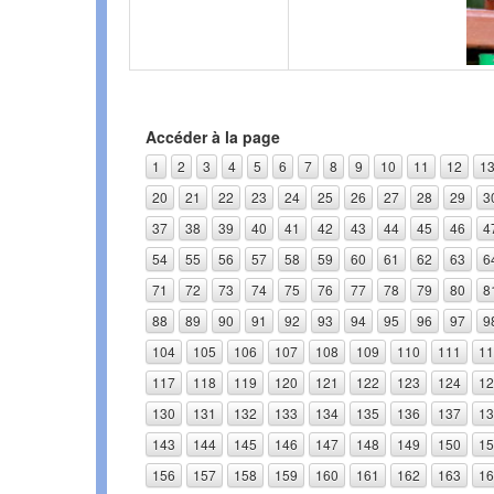
Accéder à la page
1
2
3
4
5
6
7
8
9
10
11
12
1
20
21
22
23
24
25
26
27
28
29
3
37
38
39
40
41
42
43
44
45
46
4
54
55
56
57
58
59
60
61
62
63
6
71
72
73
74
75
76
77
78
79
80
8
88
89
90
91
92
93
94
95
96
97
9
104
105
106
107
108
109
110
111
11
117
118
119
120
121
122
123
124
12
130
131
132
133
134
135
136
137
13
143
144
145
146
147
148
149
150
15
156
157
158
159
160
161
162
163
16