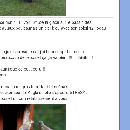
ce matin -1° voir -2° ,de la glace sur le bassin des
'eau,aux poules,mais un ciel bleu avec son soleil 12° beau
me,je dis presque car j'ai beaucoup de force à
aucoup de repos et ça,ça va bien !!!!hihihihihi!!!!
agnifique ce petit poilu !!
onde
ce matin un gros brouillard bien épais .
e cocker spaniel Anglais , elle s'appelle STESSY .
tous et un bon rétablissement a vous .