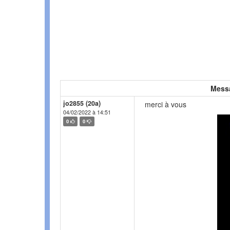
Mess
jo2855 (20a)
merci à vous
04/02/2022 à 14:51
0
0