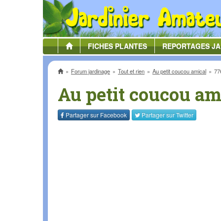
FICHES
PLANTES
REPORTAGES
JA
Accueil
Forum jardinage
Tout et rien
Au petit coucou amical
77
Au petit coucou am
Partager sur
Facebook
Partager sur
Twitter