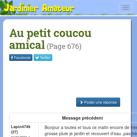
Toggl
navig
Au petit coucou
amical
(Page 676)
Facebook
Twitter
Poster une réponse
Message précédent
Lapin4749
Bonjour a toutes et tous ce matin encore de trè
(27)
grosse pluie je jardin et recouvert d'eau ,pas tr