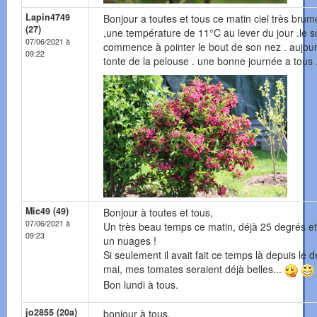
Lapin4749
Bonjour a toutes et tous ce matin ciel très bru
(27)
,une température de 11°C au lever du jour .le so
07/06/2021 à
commence à pointer le bout de son nez . aujour
09:22
tonte de la pelouse . une bonne journée a tous 
Mic49 (49)
Bonjour à toutes et tous,
07/06/2021 à
Un très beau temps ce matin, déjà 25 degrés e
09:23
un nuages !
Si seulement il avait fait ce temps là depuis le 
mai, mes tomates seraient déjà belles...
Bon lundi à tous.
jo2855 (20a)
bonjour à tous,