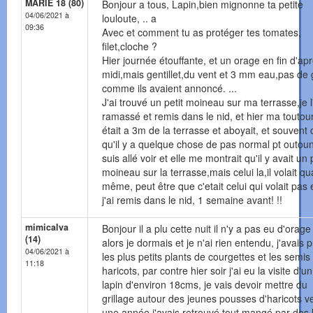
MARIE 18 (80)
Bonjour a tous, Lapin,bien mignonne ta petite
04/06/2021 à
louloute, .. a
09:36
Avec et comment tu as protéger tes tomates,
filet,cloche ?
Hier journée étouffante, et un orage en fin d'ap
midi,mais gentillet,du vent et 3 mm eau,pas de 
comme ils avaient annoncé. ...
J'ai trouvé un petit moineau sur ma terrasse,je l
ramassé et remis dans le nid, et hier ma touto
était a 3m de la terrasse et aboyait, et souvent 
qu'il y a quelque chose de pas normal pt outoun
suis allé voir et elle me montrait qu'il y avait un 
moineau sur la terrasse,mais celui la,il volait q
même, peut être que c'etait celui qui volait pas 
j'ai remis dans le nid, 1 semaine avant! !!
mimicalva
Bonjour il a plu cette nuit il n'y a pas eu d'orage
(14)
alors je dormais et je n'ai rien entendu, j'avais 
04/06/2021 à
les plus petits plants de courgettes et les semis
11:18
haricots, par contre hier soir j'ai eu la visite d'un
lapin d'environ 18cms, je vais devoir mettre du
grillage autour des jeunes pousses d'haricots ve
une année j'avais retrouvé tout mangé par des 