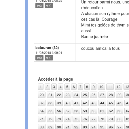
11/08/2018 à 08:25
Un retour parmi nous, une 
0
0
rééducation .
A chacun son rythme pour 
ces cas là. Courage.
Mimi tes gelées de thym so
aussi.
Bonne journée
batouran (82)
coucou amical a tous
11/08/2018 à 09:01
0
0
Accéder à la page
1
2
3
4
5
6
7
8
9
10
11
12
1
20
21
22
23
24
25
26
27
28
29
3
37
38
39
40
41
42
43
44
45
46
4
54
55
56
57
58
59
60
61
62
63
6
71
72
73
74
75
76
77
78
79
80
8
88
89
90
91
92
93
94
95
96
97
9