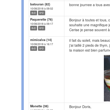
batouran (82)
bonne journee a tous avec 
10/08/2018 à 09:02
0
0
Paquerette (76)
Bonjour à toutes et tous, c
10/08/2018 à 09:17
souhaite une magnifique jo
0
0
Cerise je pense souvent 
mimicalva (14)
il fait du soleil, mais bea
10/08/2018 à 16:17
j'ai taillé 2 pieds de thym,
0
0
la maison est bien parfu
Monette (38)
Bonjour Doris,