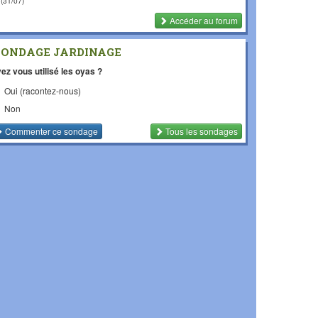
(31/07)
Accéder au forum
SONDAGE JARDINAGE
ez vous utilisé les oyas ?
Oui (racontez-nous)
Non
Commenter
ce sondage
Tous les sondages