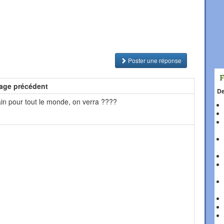
Poster une réponse
age précédent
De
in pour tout le monde, on verra ????