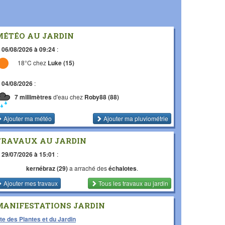
MÉTÉO AU JARDIN
e
06/08/2026 à 09:24
:
18°C chez
Luke (15)
e
04/08/2026
:
7 millimètres
d'eau chez
Roby88 (88)
Ajouter ma météo
Ajouter ma pluviométrie
TRAVAUX AU JARDIN
e
29/07/2026 à 15:01
:
kernébraz (29)
a arraché des
échalotes
.
Ajouter mes travaux
Tous les travaux
au jardin
MANIFESTATIONS JARDIN
te des Plantes et du Jardin