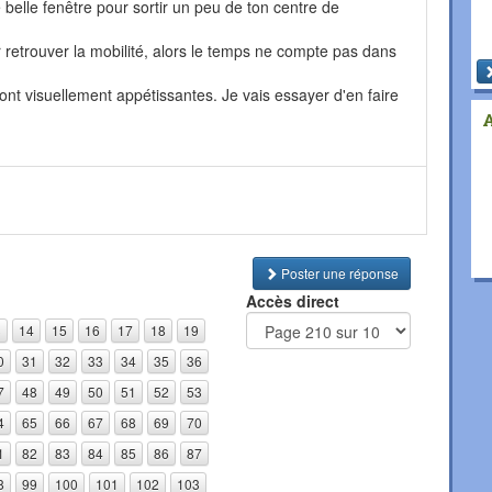
belle fenêtre pour sortir un peu de ton centre de
retrouver la mobilité, alors le temps ne compte pas dans
nt visuellement appétissantes. Je vais essayer d'en faire
Poster une réponse
Accès direct
3
14
15
16
17
18
19
0
31
32
33
34
35
36
7
48
49
50
51
52
53
4
65
66
67
68
69
70
1
82
83
84
85
86
87
8
99
100
101
102
103