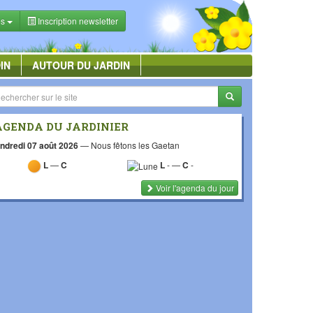
es
Inscription newsletter
IN
AUTOUR DU JARDIN
AGENDA DU JARDINIER
ndredi 07 août 2026
—
Nous fêtons les Gaetan
L
—
C
L
-
—
C
-
Voir l'agenda du jour