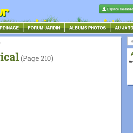
Espace membr
RDINAGE
FORUM
JARDIN
ALBUMS
PHOTOS
AU JARD
0
ical
(Page 210)
Ve