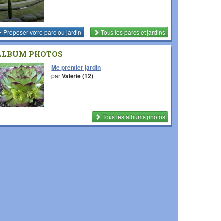
Proposer votre parc ou jardin
Tous les parcs et jardins
ALBUM PHOTOS
Me premier jardin
par
Valerie (12)
Tous les albums photos