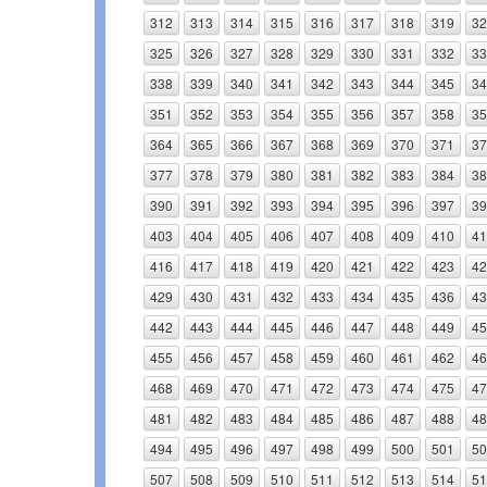
312
313
314
315
316
317
318
319
32
325
326
327
328
329
330
331
332
33
338
339
340
341
342
343
344
345
34
351
352
353
354
355
356
357
358
35
364
365
366
367
368
369
370
371
37
377
378
379
380
381
382
383
384
38
390
391
392
393
394
395
396
397
39
403
404
405
406
407
408
409
410
41
416
417
418
419
420
421
422
423
42
429
430
431
432
433
434
435
436
43
442
443
444
445
446
447
448
449
45
455
456
457
458
459
460
461
462
46
468
469
470
471
472
473
474
475
47
481
482
483
484
485
486
487
488
48
494
495
496
497
498
499
500
501
50
507
508
509
510
511
512
513
514
51