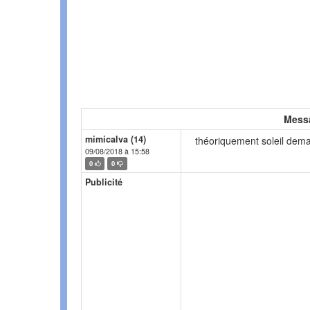
Mess
mimicalva (14)
théoriquement soleil dema
09/08/2018 à 15:58
0
0
Publicité