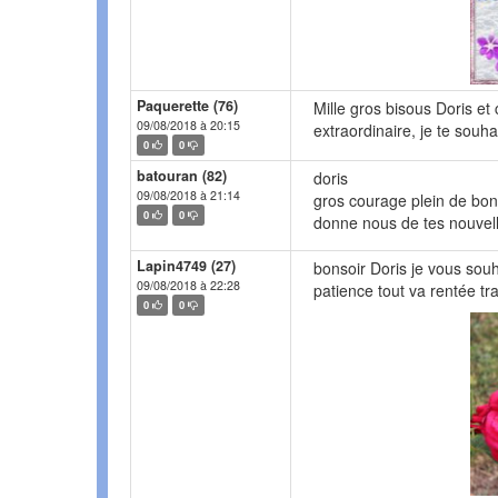
Paquerette (76)
Mille gros bisous Doris e
09/08/2018 à 20:15
extraordinaire, je te souh
0
0
batouran (82)
doris
09/08/2018 à 21:14
gros courage plein de bon
0
0
donne nous de tes nouvell
Lapin4749 (27)
bonsoir Doris je vous sou
09/08/2018 à 22:28
patience tout va rentée tr
0
0