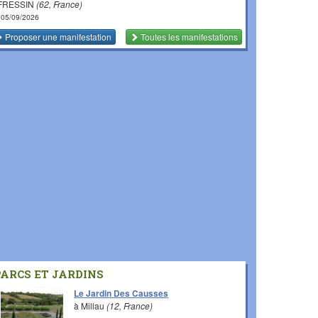
 FRESSIN
(62, France)
 05/09/2026
Proposer une manifestation
Toutes les manifestations
PARCS ET JARDINS
Le Jardin Des Causses
à Millau
(12, France)