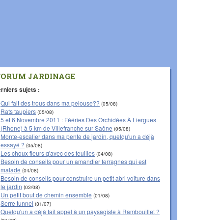
FORUM JARDINAGE
rniers sujets :
Qui fait des trous dans ma pelouse??
(05/08)
Rats taupiers
(05/08)
5 et 6 Novembre 2011 : Fééries Des Orchidées À Liergues
(Rhone) à 5 km de Villefranche sur Saône
(05/08)
Monte-escalier dans ma pente de jardin, quelqu'un a déjà
essayé ?
(05/08)
Les choux fleurs q'avec des feuilles
(04/08)
Besoin de conseils pour un amandier ferragnes qui est
malade
(04/08)
Besoin de conseils pour construire un petit abri voiture dans
le jardin
(03/08)
Un petit bout de chemin ensemble
(01/08)
Serre tunnel
(31/07)
Quelqu'un a déjà fait appel à un paysagiste à Rambouillet ?