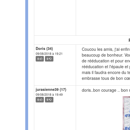
Doris (34)
Coucou les amis, j'ai enf
09/08/2018 à 19:21
beaucoup de bonheur. Vou
0
0
de rééducation et pour e
rééducation et l'épaule et 
mais il faudra encore du t
embrasse tous de bon cœ
jurasienne39 (17)
doris..bon courage .. bon r
09/08/2018 à 19:49
0
0