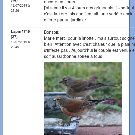
(14)
encore en fleurs,
12/07/2019 à
j'ai semé il y a 4 jours des grimpants, ils sortent
23:26
c'est la 1ère fois que j'en fait, une variété anci
offerte par un jardinier
Lapin4749
Bonsoir.
(27)
Marie merci pour la linotte , mais surtout soign
12/07/2019 à
bien ,Attention avec c'est chaleur que la plaie n
23:45
s'infecte pas . Aujourd'hui le couple est venue e
soif aussi ;bonne soirée a tous .