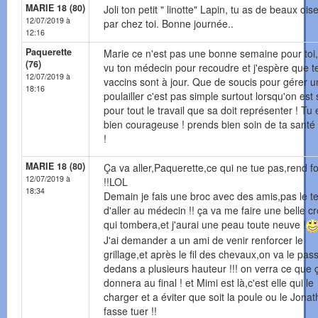
MARIE 18 (80)
Joli ton petit " linotte" Lapin, tu as de beaux oi
12/07/2019 à
par chez toi. Bonne journée..
12:16
Paquerette
Marie ce n'est pas une bonne semaine pour toi,
(76)
vu ton médecin pour recoudre et j'espère que t
12/07/2019 à
vaccins sont à jour. Que de soucis pour gérer u
18:16
poulailler c'est pas simple surtout lorsqu'on est
pour tout le travail que sa doit représenter ! Tu 
bien courageuse ! prends bien soin de ta santé
!
MARIE 18 (80)
Ça va aller,Paquerette,ce qui ne tue pas,rend fo
12/07/2019 à
!!LOL
18:34
Demain je fais une broc avec des amis,pas le 
d'aller au médecin !! ça va me faire une belle c
qui tombera,et j'aurai une peau toute neuve !
J'ai demander a un ami de venir renforcer le
grillage,et après le fil des chevaux,on va le pas
dedans a plusieurs hauteur !!! on verra ce que 
donnera au final ! et Mimi est là,c'est elle qui le
charger et a éviter que soit la poule ou le Jona
fasse tuer !!