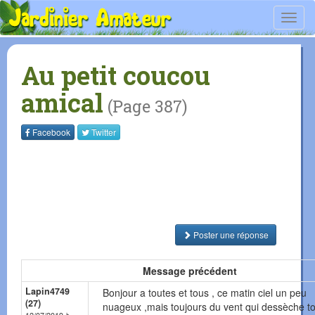
Toggl
navig
Au petit coucou
amical
(Page 387)
Facebook
Twitter
Poster une réponse
Message précédent
Lapin4749
Bonjour a toutes et tous , ce matin ciel un peu
(27)
nuageux ,mais toujours du vent qui dessèche to