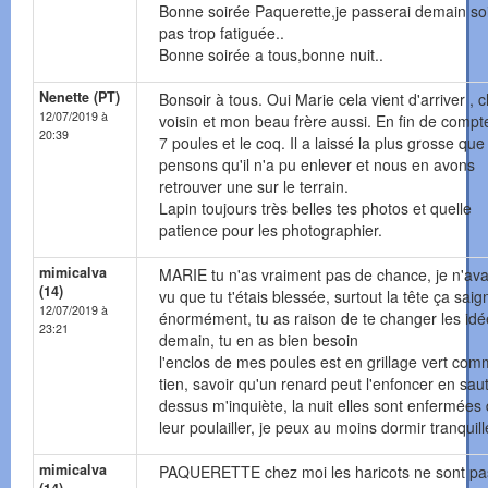
Bonne soirée Paquerette,je passerai demain soi
pas trop fatiguée..
Bonne soirée a tous,bonne nuit..
Nenette (PT)
Bonsoir à tous. Oui Marie cela vient d'arriver , c
12/07/2019 à
voisin et mon beau frère aussi. En fin de compte
20:39
7 poules et le coq. Il a laissé la plus grosse qu
pensons qu'il n'a pu enlever et nous en avons
retrouver une sur le terrain.
Lapin toujours très belles tes photos et quelle
patience pour les photographier.
mimicalva
MARIE tu n'as vraiment pas de chance, je n'ava
(14)
vu que tu t'étais blessée, surtout la tête ça saig
12/07/2019 à
énormément, tu as raison de te changer les idé
23:21
demain, tu en as bien besoin
l'enclos de mes poules est en grillage vert com
tien, savoir qu'un renard peut l'enfoncer en sau
dessus m'inquiète, la nuit elles sont enfermées
leur poulailler, je peux au moins dormir tranquill
mimicalva
PAQUERETTE chez moi les haricots ne sont pa