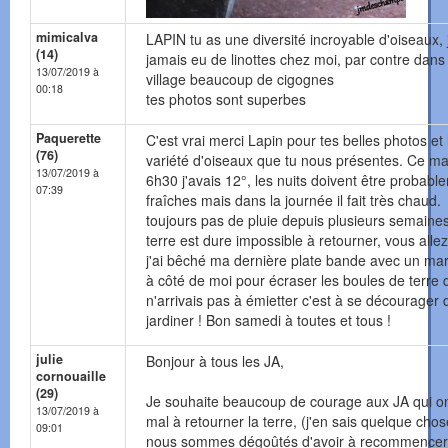
mimicalva
LAPIN tu as une diversité incroyable d'oiseaux, j
(14)
jamais eu de linottes chez moi, par contre dan
13/07/2019 à
village beaucoup de cigognes
00:18
tes photos sont superbes
Paquerette
C'est vrai merci Lapin pour tes belles photos et 
(76)
variété d'oiseaux que tu nous présentes. Ce ma
13/07/2019 à
6h30 j'avais 12°, les nuits doivent être probabl
07:39
fraîches mais dans la journée il fait très chaud.
toujours pas de pluie depuis plusieurs semaines
terre est dure impossible à retourner, vous allez
j'ai bêché ma dernière plate bande avec un ma
à côté de moi pour écraser les boules de terre 
n'arrivais pas à émietter c'est à se décourager 
jardiner ! Bon samedi à toutes et tous !
julie
Bonjour à tous les JA,
cornouaille
(29)
Je souhaite beaucoup de courage aux JA qui o
13/07/2019 à
mal à retourner la terre, (j'en sais quelque chos
09:01
nous sommes dégoûtés d'avoir à recommencer