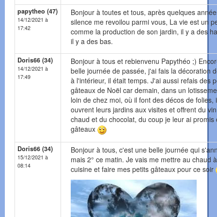
papytheo (47)
Bonjour à toutes et tous, après quelques année
14/12/2021 à
silence me revoilou parmi vous, La vie est un p
17:42
comme la production de son jardin, il y a des ha
il y a des bas.
Doris66 (34)
Bonjour à tous et rebienvenu Papythéo ;) Enco
14/12/2021 à
belle journée de passée, j'ai fais la décoration 
17:49
à l'intérieur, il était temps. J'ai aussi refais des p
gâteaux de Noël car demain, dans un lotisseme
loin de chez moi, où il font des décos de folies, i
ouvrent leurs jardins aux visites et offrent du vin
chaud et du chocolat, du coup je leur ai promis
gâteaux
Doris66 (34)
Bonjour à tous, c'est une belle journée qui s'an
15/12/2021 à
mais 2° ce matin. Je vais me mettre au chaud à
08:14
cuisine et faire mes petits gâteaux pour ce soir