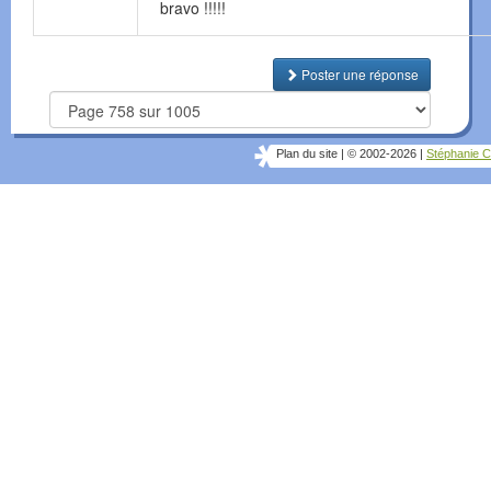
bravo !!!!!
Poster une réponse
Plan du site
|
© 2002-2026
|
Stéphanie C