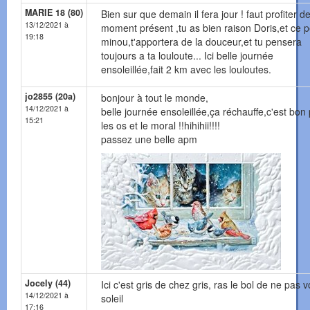
MARIE 18 (80)
Bien sur que demain il fera jour ! faut profiter d
13/12/2021 à
moment présent ,tu as bien raison Doris,et ce pe
19:18
minou,t'apportera de la douceur,et tu pensera
toujours a ta louloute... Ici belle journée
ensoleillée,fait 2 km avec les louloutes.
jo2855 (20a)
bonjour à tout le monde,
14/12/2021 à
belle journée ensoleillée,ça réchauffe,c'est bon
15:21
les os et le moral !!hihihii!!!!
passez une belle apm
Jocely (44)
Ici c'est gris de chez gris, ras le bol de ne pas vo
14/12/2021 à
soleil
17:16