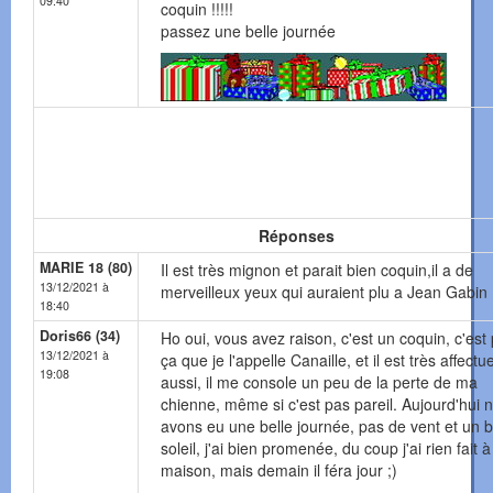
09:40
coquin !!!!!
passez une belle journée
Réponses
MARIE 18 (80)
Il est très mignon et parait bien coquin,il a de
13/12/2021 à
merveilleux yeux qui auraient plu a Jean Gabin !
18:40
Doris66 (34)
Ho oui, vous avez raison, c'est un coquin, c'est
13/12/2021 à
ça que je l'appelle Canaille, et il est très affectu
19:08
aussi, il me console un peu de la perte de ma
chienne, même si c'est pas pareil. Aujourd'hui 
avons eu une belle journée, pas de vent et un 
soleil, j'ai bien promenée, du coup j'ai rien fait à
maison, mais demain il féra jour ;)