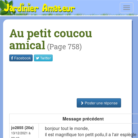
Toggl
navig
Au petit coucou
amical
(Page 758)
Facebook
Twitter
Poster une réponse
Message précédent
jo2855 (20a)
bonjour tout le monde,
13/12/2021 à
il est magnifique ton petit poilu,il a l'air espiègle 