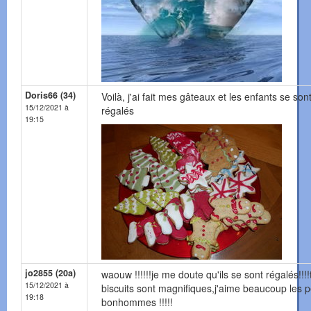
Doris66 (34)
Voilà, j'ai fait mes gâteaux et les enfants se son
15/12/2021 à
régalés
19:15
jo2855 (20a)
waouw !!!!!!je me doute qu'ils se sont régalés!!!!
15/12/2021 à
biscuits sont magnifiques,j'aime beaucoup les pe
19:18
bonhommes !!!!!