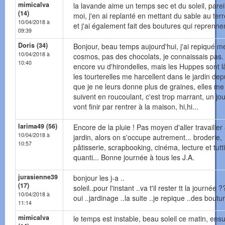
mimicalva
la lavande aime un temps sec et du soleil, parei
(14)
moi, j'en ai replanté en mettant du sable au ter
10/04/2018 à
et j'ai également fait des boutures qui reprenne
09:39
Doris (34)
Bonjour, beau temps aujourd'hui, j'ai repiqué m
10/04/2018 à
cosmos, pas des chocolats, je connaissais pas.
10:40
encore vu d'hirondelles, mais les Huppes sont l
les tourterelles me harcellent dans le jardin dep
que je ne leurs donne plus de graines, elles me
suivent en roucoulant, c'est trop marrant, un jou
vont finir par rentrer à la maison, hi,hi...
larima49 (56)
Encore de la pluie ! Pas moyen d'aller travailler
10/04/2018 à
jardin, alors on s'occupe autrement... broderie,
10:57
pâtisserie, scrapbooking, cinéma, lecture et tutti
quanti... Bonne journée à tous les J.A.
jurasienne39
bonjour les j-a ..
(17)
soleil..pour l'instant ..va t'il rester tt la journée ??
10/04/2018 à
oui ..jardinage ..la suite ..je repique ..des boutur
11:14
mimicalva
le temps est instable, beau soleil ce matin, ensu