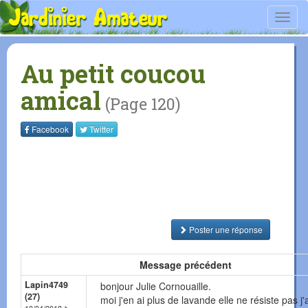
Toggl
navig
Au petit coucou
amical
(Page 120)
Facebook
Twitter
Poster une réponse
Message précédent
Lapin4749
bonjour Julie Cornouaille.
(27)
moi j'en ai plus de lavande elle ne résiste pas j'