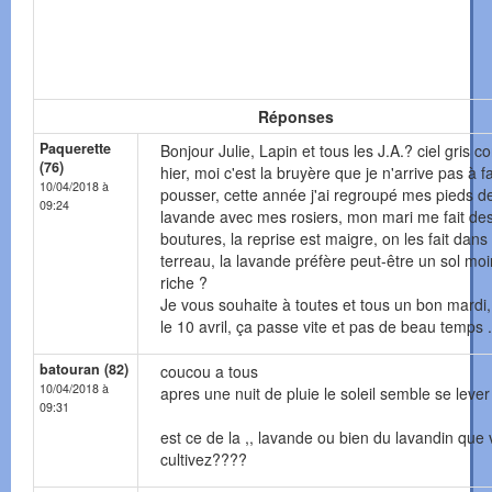
Réponses
Paquerette
Bonjour Julie, Lapin et tous les J.A.? ciel gris
(76)
hier, moi c'est la bruyère que je n'arrive pas à f
10/04/2018 à
pousser, cette année j'ai regroupé mes pieds d
09:24
lavande avec mes rosiers, mon mari me fait de
boutures, la reprise est maigre, on les fait dans
terreau, la lavande préfère peut-être un sol mo
riche ?
Je vous souhaite à toutes et tous un bon mardi,
le 10 avril, ça passe vite et pas de beau temps ..
batouran (82)
coucou a tous
10/04/2018 à
apres une nuit de pluie le soleil semble se lever
09:31
est ce de la ,, lavande ou bien du lavandin que
cultivez????