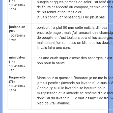
(14)
nuages et qques percées de soleil, j'ai aéré un
10/04/2018 à
de fleurs et apporté du compost, et enlever be
15:38
de pissenlits et boutons d'or
je vais continuer pensant qu'il ne pleut pas
josiane 32
bonjour, il a plut 50 mm cette nuit, jardin pas
(32)
encore,je nage , mais j'ai ramassé des champi
10/04/2018 à
de peupliers, c'est toujours cela et les asperges
17:12
maintenant j'en ramasse un kilo tous les deux j
je vais faire une cure.
mimicalva
Josiane ouah super d'avoir des asperges, c'est 
(14)
bon pour la santé
10/04/2018 à
17:31
Paquerette
Merci pour ta question Batouran je ne me la ser
(76)
jamais posée : (lavande ou lavandin) je suis all
10/04/2018 à
Google j'y ai lu le lavandin se bouture pour
17:36
multiplication et la lavande se resème d'elle m
donc j'ai du lavandin.... je vais essayer de trouv
pied de vrai lavande.