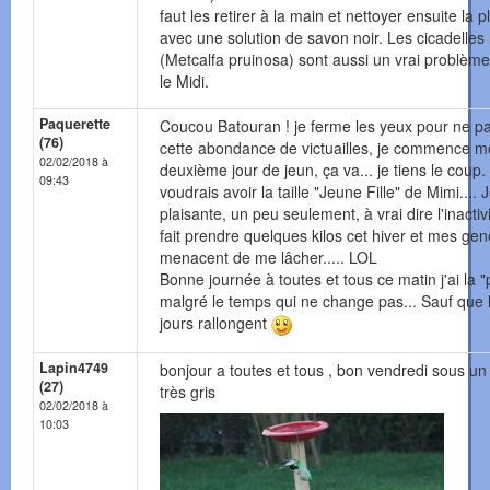
faut les retirer à la main et nettoyer ensuite la p
avec une solution de savon noir. Les cicadelles
(Metcalfa pruinosa) sont aussi un vrai problèm
le Midi.
Paquerette
Coucou Batouran ! je ferme les yeux pour ne pa
(76)
cette abondance de victuailles, je commence 
02/02/2018 à
deuxième jour de jeun, ça va... je tiens le coup.
09:43
voudrais avoir la taille "Jeune Fille" de Mimi.... 
plaisante, un peu seulement, à vrai dire l'inactiv
fait prendre quelques kilos cet hiver et mes ge
menacent de me lâcher..... LOL
Bonne journée à toutes et tous ce matin j'ai la 
malgré le temps qui ne change pas... Sauf que 
jours rallongent
Lapin4749
bonjour a toutes et tous , bon vendredi sous un 
(27)
très gris
02/02/2018 à
10:03