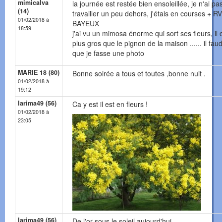
mimicalva
la journée est restée bien ensoleillée, je n'ai pa
(14)
travailler un peu dehors, j'étais en courses + RV
01/02/2018 à
BAYEUX
18:59
j'ai vu un mimosa énorme qui sort ses fleurs, il 
plus gros que le pignon de la maison ...... il fau
que je fasse une photo
MARIE 18 (80)
Bonne soirée a tous et toutes ,bonne nuit .
01/02/2018 à
19:12
larima49 (56)
Ca y est il est en fleurs !
01/02/2018 à
23:05
larima49 (56)
De l'or sous le soleil aujourd'hui...