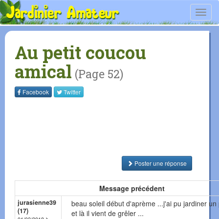
Toggl
navig
Au petit coucou
amical
(Page 52)
Facebook
Twitter
Poster une réponse
Message précédent
jurasienne39
beau soleil début d'aprème ...j'ai pu jardiner un 
(17)
et là il vient de grêler ...