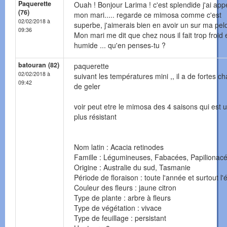
Paquerette
Ouah ! Bonjour Larima ! c'est splendide j'ai app
(76)
mon mari..... regarde ce mimosa comme c'est
02/02/2018 à
superbe, j'aimerais bien en avoir un sur ma pel
09:36
Mon mari me dit que chez nous il fait trop froid 
humide ... qu'en penses-tu ?
batouran (82)
paquerette
02/02/2018 à
suivant les températures mini ,, il a de fortes c
09:42
de geler
voir peut etre le mimosa des 4 saisons qui est 
plus résistant
Nom latin : Acacia retinodes
Famille : Légumineuses, Fabacées, Papilionac
Origine : Australie du sud, Tasmanie
Période de floraison : toute l'année et surtout l'
Couleur des fleurs : jaune citron
Type de plante : arbre à fleurs
Type de végétation : vivace
Type de feuillage : persistant