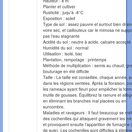
Hauteur : 8 m
Planter et cultiver
Rusticité : juqu'à -8°C
Exposition : soleil
Type de sol : assez pauvre et surtout bien drai
voire sec, et caillouteux car le mimosa ne supp
pas l'eau stagnante
Acidité du sol : neutre à acide, calcaire accepté
Humidité du sol : normal
Utilisation : isolé, bac
Plantation, rempotage : printemps
Méthode de multiplication : semis au chaud, gre
bouturage en été difficile
Taille : La taille est conseillée, chaque année, s
dans les régions ventées. Après la floraison, c
les rameaux ayant fleuri pour empêcher la form
inutile de gousses. Équilibrez la ramure et allég
en éliminant les branches mal placées ou en
surnombre.
Maladies et ravageurs : Il faut beaucoup se méf
des cochenilles qui attaquent gravement les m
et provoquent ensuite l'apparition de fumagine 
de suie). Les cochenilles sont difficiles à éliminer