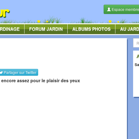
Espace membr
RDINAGE
FORUM
JARDIN
ALBUMS
PHOTOS
AU JARD
Sa
Partager sur
Twitter
encore assez pour le plaisir des yeux