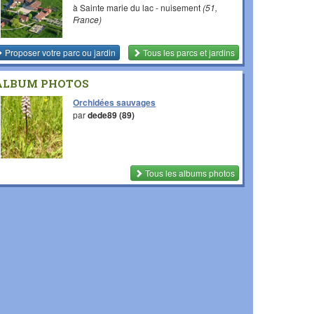
à Sainte marie du lac - nuisement
(51,
France)
Proposer votre parc ou jardin
Tous les parcs et jardins
ALBUM PHOTOS
Orchidées sauvages
par
dede89 (89)
Tous les albums photos