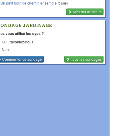
Un petit bout de chemin ensemble
(01/08)
Accéder au forum
SONDAGE JARDINAGE
ez vous utilisé les oyas ?
Oui (racontez-nous)
Non
Commenter
ce sondage
Tous les sondages