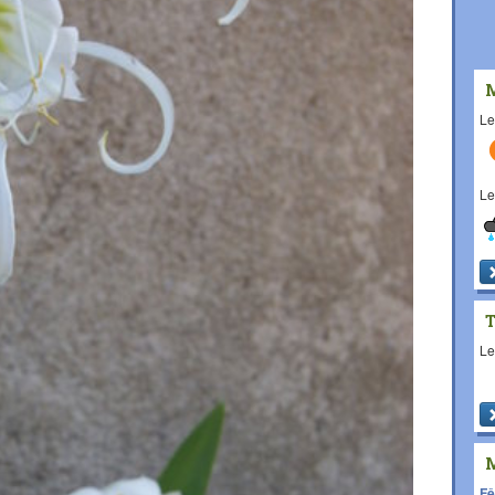
L
L
L
Fê