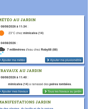
MÉTÉO AU JARDIN
e
08/08/2026 à 11:34
:
23°C chez
mimicalva (14)
e
04/08/2026
:
7 millimètres
d'eau chez
Roby88 (88)
Ajouter ma météo
Ajouter ma pluviométrie
TRAVAUX AU JARDIN
e
08/08/2026 à 11:40
:
mimicalva (14)
a ramassé des
poires tombées
.
Ajouter mes travaux
Tous les travaux
au jardin
MANIFESTATIONS JARDIN
te des plantes, du jardin et de la nature