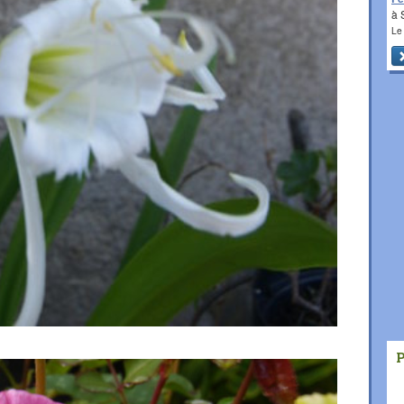
à 
Le