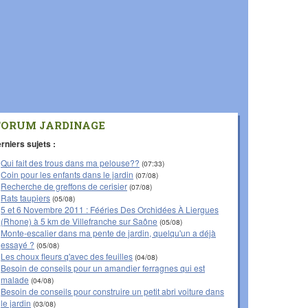
FORUM JARDINAGE
rniers sujets :
Qui fait des trous dans ma pelouse??
(07:33)
Coin pour les enfants dans le jardin
(07/08)
Recherche de greffons de cerisier
(07/08)
Rats taupiers
(05/08)
5 et 6 Novembre 2011 : Fééries Des Orchidées À Liergues
(Rhone) à 5 km de Villefranche sur Saône
(05/08)
Monte-escalier dans ma pente de jardin, quelqu'un a déjà
essayé ?
(05/08)
Les choux fleurs q'avec des feuilles
(04/08)
Besoin de conseils pour un amandier ferragnes qui est
malade
(04/08)
Besoin de conseils pour construire un petit abri voiture dans
le jardin
(03/08)