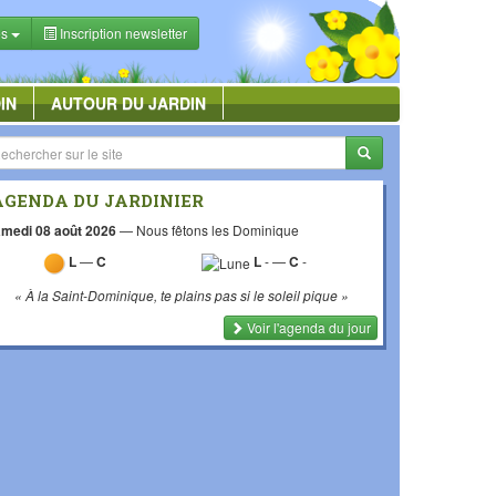
es
Inscription newsletter
IN
AUTOUR DU JARDIN
AGENDA DU JARDINIER
medi 08 août 2026
—
Nous fêtons les Dominique
L
—
C
L
-
—
C
-
« À la Saint-Dominique, te plains pas si le soleil pique »
Voir l'agenda du jour