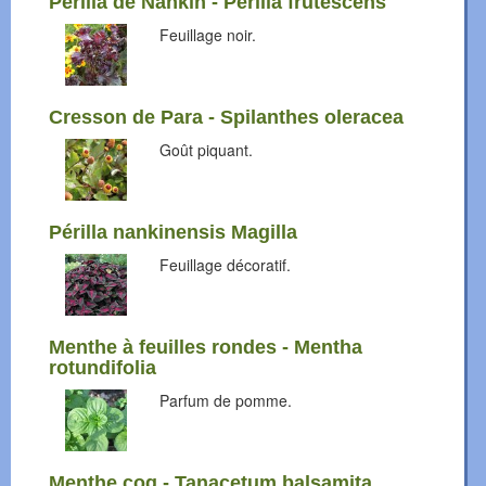
Périlla de Nankin - Perilla frutescens
Feuillage noir.
Cresson de Para - Spilanthes oleracea
Goût piquant.
Périlla nankinensis Magilla
Feuillage décoratif.
Menthe à feuilles rondes - Mentha
rotundifolia
Parfum de pomme.
Menthe coq - Tanacetum balsamita