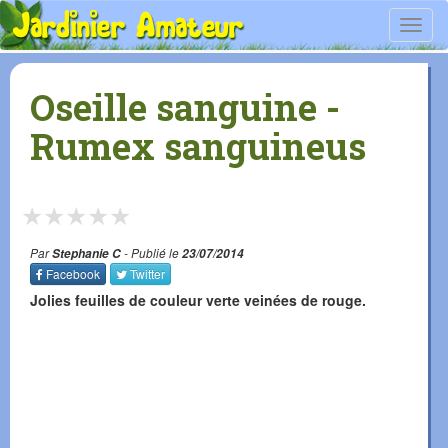
Toggl
navig
Oseille sanguine -
Rumex sanguineus
★
★
★
★
★
Par
Stephanie C
- Publié le
23/07/2014
Facebook
Twitter
Jolies feuilles de couleur verte veinées de rouge.