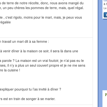
 de terre de notre récolte, donc, nous avons mangé du
à 
 un peu chères les pommes de terre, mais, quel régal.
Le
aie , c'est rigolo, moins pour le mari, mais, je peux vous
 régalée
n travail un mari dit à sa femme :
i à venir dîner à la maison ce soir, il sera là dans une
 parole ? La maison est un vrai foutoir, je n’ai pas eu le
rses, il n’y a plus un seul couvert propre et je ne me sens
e la cuisine !
xpliquer pourquoi tu l’as invité à dîner ?
s est en train de songer à se marier.