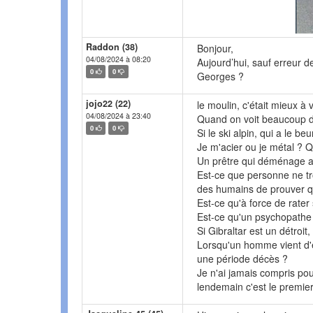
Raddon (38)
Bonjour,
04/08/2024 à 08:20
Aujourd’hui, sauf erreur d
0
0
Georges ?
jojo22 (22)
le moulin, c'était mieux à 
04/08/2024 à 23:40
Quand on voit beaucoup de
0
0
Si le ski alpin, qui a le beu
Je m'acier ou je métal ? Q
Un prêtre qui déménage a-t-
Est-ce que personne ne t
des humains de prouver qu
Est-ce qu'à force de rater
Est-ce qu'un psychopathe
Si Gibraltar est un détroit
Lorsqu'un homme vient d'ê
une période décès ?
Je n'ai jamais compris pou
lendemain c'est le premier 