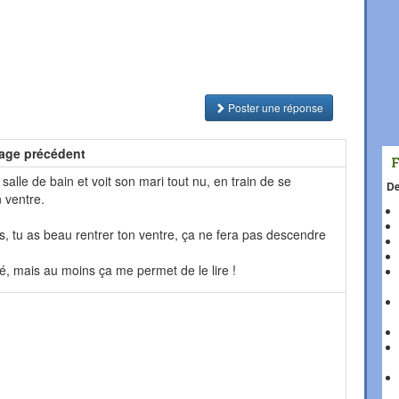
Poster une réponse
age précédent
lle de bain et voit son mari tout nu, en train de se
De
n ventre.
 sais, tu as beau rentrer ton ventre, ça ne fera pas descendre
xé, mais au moins ça me permet de le lire !