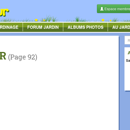
Espace membr
RDINAGE
FORUM
JARDIN
ALBUMS
PHOTOS
AU JARD
R
(Page 92)
Sa