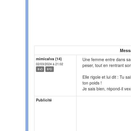
Mess
mimicalva (14)
Une femme entre dans sa sa
02/03/2024 à 21:02
peser, tout en rentrant so
0
0
Elle rigole et lui dit : Tu
ton poids !
Je sais bien, répond-il ve
Publicité