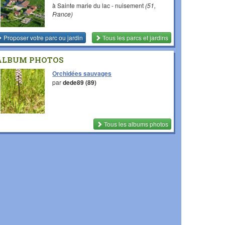
à Sainte marie du lac - nuisement
(51,
France)
Proposer votre parc ou jardin
Tous les parcs et jardins
ALBUM PHOTOS
Orchidées sauvages
par
dede89 (89)
Tous les albums photos