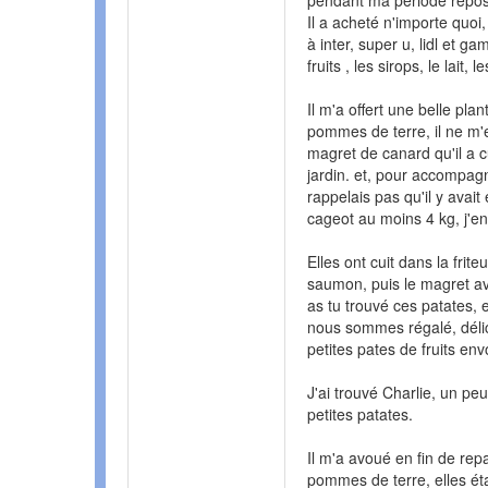
pendant ma période repos,
Il a acheté n'importe quoi,
à inter, super u, lidl et 
fruits , les sirops, le lait, 
Il m'a offert une belle pl
pommes de terre, il ne m'e
magret de canard qu'il a cu
jardin. et, pour accompag
rappelais pas qu'il y avait
cageot au moins 4 kg, j'e
Elles ont cuit dans la fri
saumon, puis le magret avec
as tu trouvé ces patates, 
nous sommes régalé, délici
petites pates de fruits env
J'ai trouvé Charlie, un pe
petites patates.
Il m'a avoué en fin de rep
pommes de terre, elles éta