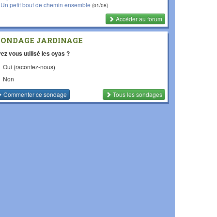
Un petit bout de chemin ensemble
(01/08)
Accéder au forum
SONDAGE JARDINAGE
ez vous utilisé les oyas ?
Oui (racontez-nous)
Non
Commenter
ce sondage
Tous les sondages