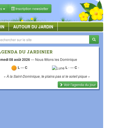
es
Inscription newsletter
IN
AUTOUR DU JARDIN
AGENDA DU JARDINIER
medi 08 août 2026
—
Nous fêtons les Dominique
L
—
C
L
-
—
C
-
« À la Saint-Dominique, te plains pas si le soleil pique »
Voir l'agenda du jour