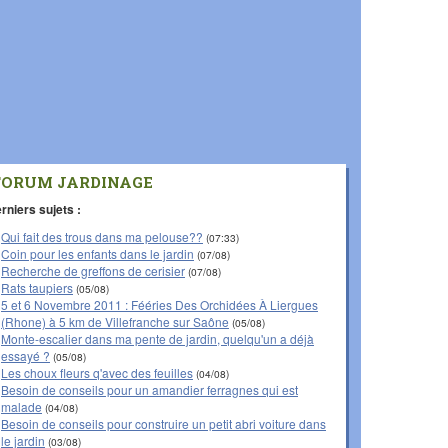
FORUM JARDINAGE
rniers sujets :
Qui fait des trous dans ma pelouse??
(07:33)
Coin pour les enfants dans le jardin
(07/08)
Recherche de greffons de cerisier
(07/08)
Rats taupiers
(05/08)
5 et 6 Novembre 2011 : Fééries Des Orchidées À Liergues
(Rhone) à 5 km de Villefranche sur Saône
(05/08)
Monte-escalier dans ma pente de jardin, quelqu'un a déjà
essayé ?
(05/08)
Les choux fleurs q'avec des feuilles
(04/08)
Besoin de conseils pour un amandier ferragnes qui est
malade
(04/08)
Besoin de conseils pour construire un petit abri voiture dans
le jardin
(03/08)