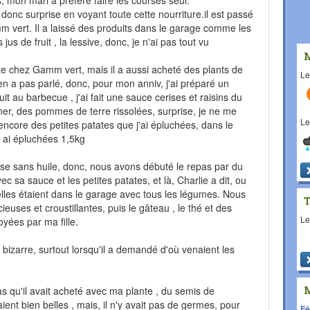
 mon mari a préféré faire les courses seul.
 donc surprise en voyant toute cette nourriture.il est passé
gamm vert. Il a laissé des produits dans le garage comme les
les jus de fruit , la lessive, donc, je n'ai pas tout vu
ante chez Gamm vert, mais il a aussi acheté des plants de
L
n a pas parlé, donc, pour mon anniv, j'ai préparé un
it au barbecue , j'ai fait une sauce cerises et raisins du
ner, des pommes de terre rissolées, surprise, je ne me
L
 encore des petites patates que j'ai épluchées, dans le
n ai épluchées 1,5kg
teuse sans huile, donc, nous avons débuté le repas par du
 sa sauce et les petites patates, et là, Charlie a dit, ou
elles étaient dans le garage avec tous les légumes. Nous
euses et croustillantes, puis le gâteau , le thé et des
L
oyées par ma fille.
u bizarre, surtout lorsqu'il a demandé d'où venaient les
as qu'il avait acheté avec ma plante , du semis de
ient bien belles , mais, il n'y avait pas de germes, pour
Fê