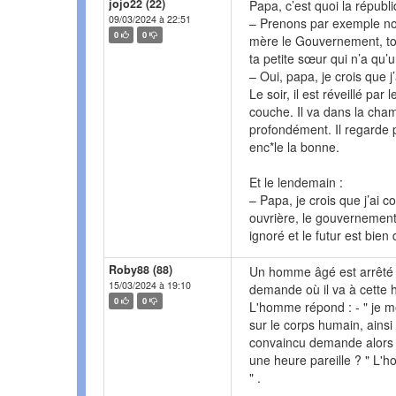
jojo22 (22)
Papa, c’est quoi la républ
09/03/2024 à 22:51
– Prenons par exemple notre
0
0
mère le Gouvernement, toi,
ta petite sœur qui n’a qu’u
– Oui, papa, je crois que j’
Le soir, il est réveillé par 
couche. Il va dans la cham
profondément. Il regarde pa
enc*le la bonne.
Et le lendemain :
– Papa, je crois que j’ai 
ouvrière, le gouvernemen
ignoré et le futur est bien
Roby88 (88)
Un homme âgé est arrêté pa
15/03/2024 à 19:10
demande où il va à cette h
0
0
L'homme répond : - " je me
sur le corps humain, ainsi 
convaincu demande alors :
une heure pareille ? " L
" .