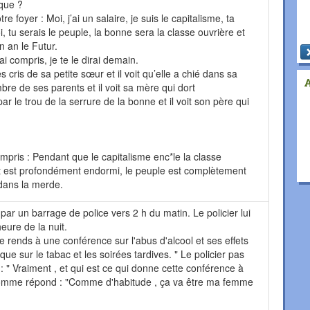
ique ?
 foyer : Moi, j’ai un salaire, je suis le capitalisme, ta
 tu serais le peuple, la bonne sera la classe ouvrière et
n an le Futur.
ai compris, je te le dirai demain.
les cris de sa petite sœur et il voit qu’elle a chié dans sa
bre de ses parents et il voit sa mère qui dort
r le trou de la serrure de la bonne et il voit son père qui
compris : Pendant que le capitalisme enc*le la classe
t est profondément endormi, le peuple est complètement
 dans la merde.
r un barrage de police vers 2 h du matin. Le policier lui
eure de la nuit.
 rends à une conférence sur l'abus d'alcool et ses effets
que sur le tabac et les soirées tardives. " Le policier pas
 " Vraiment , et qui est ce qui donne cette conférence à
'homme répond : "Comme d'habitude , ça va être ma femme