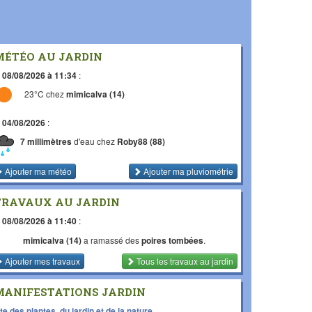
MÉTÉO AU JARDIN
e
08/08/2026 à 11:34
:
23°C chez
mimicalva (14)
e
04/08/2026
:
7 millimètres
d'eau chez
Roby88 (88)
Ajouter ma météo
Ajouter ma pluviométrie
TRAVAUX AU JARDIN
e
08/08/2026 à 11:40
:
mimicalva (14)
a ramassé des
poires tombées
.
Ajouter mes travaux
Tous les travaux
au jardin
MANIFESTATIONS JARDIN
te des plantes, du jardin et de la nature