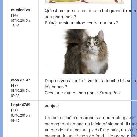
mimicalva
Qu'est -ce que demande un chat quand il rentr
(14)
une pharmacie?
07/10/2015 à
Puis-je avoir un sirop contre ma toux?
13:49
moa ge 47
D'après vous : qui a inventer la touche bis sur l
(47)
télphones ?
08/10/2015 à
C'est une dame , son nom : Sarah Pelle
09:02
Lapin4749
bonjour
(27)
08/10/2015 à
Un moine tibétain marche sur une route glacée
09:15
montagne et entend un faible pépiement. Il reg
autour de lui et voit au pied d'une haie, un tout p
moineau à moitié mort de froid. Il le prend et le