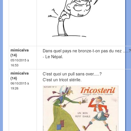
mimicalva
Dans quel pays ne bronze-t-on pas du nez .....?
(14)
- Le Népal.
05/10/2015 à
16:53
mimicalva
C'est quoi un pull sans over.....?
(14)
C'est un tricot stérile.
06/10/2015 à
19:26