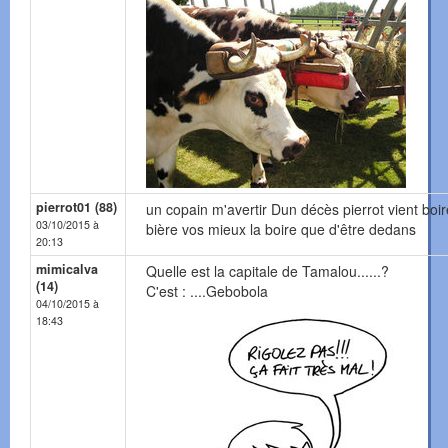
pierrot01 (88)
un copain m'avertir Dun décès pierrot vient boi
03/10/2015 à
bière vos mieux la boire que d'être dedans
20:13
mimicalva
Quelle est la capitale de Tamalou......?
(14)
C'est : ....Gebobola
04/10/2015 à
18:43