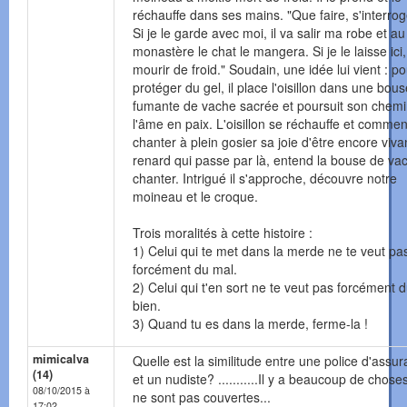
réchauffe dans ses mains. "Que faire, s'interroge
Si je le garde avec moi, il va salir ma robe et au
monastère le chat le mangera. Si je le laisse ici, 
mourir de froid." Soudain, une idée lui vient : po
protéger du gel, il place l'oisillon dans une bous
fumante de vache sacrée et poursuit son chem
l'âme en paix. L'oisillon se réchauffe et comme
chanter à plein gosier sa joie d'être encore viva
renard qui passe par là, entend la bouse de va
chanter. Intrigué il s'approche, découvre notre
moineau et le croque.
Trois moralités à cette histoire :
1) Celui qui te met dans la merde ne te veut pa
forcément du mal.
2) Celui qui t'en sort ne te veut pas forcément 
bien.
3) Quand tu es dans la merde, ferme-la !
mimicalva
Quelle est la similitude entre une police d'assu
(14)
et un nudiste? ...........Il y a beaucoup de chose
08/10/2015 à
ne sont pas couvertes...
17:02