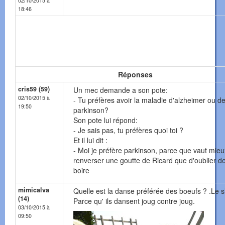
02/10/2015 à
18:46
Réponses
cris59 (59)
Un mec demande a son pote:
02/10/2015 à
- Tu préfères avoir la maladie d'alzheimer ou d
19:50
parkinson?
Son pote lui répond:
- Je sais pas, tu préfères quoi toi ?
Et il lui dit :
- Moi je préfère parkinson, parce que vaut mieu
renverser une goutte de Ricard que d'oublier de
boire
mimicalva
Quelle est la danse préférée des boeufs ? .Le s
(14)
Parce qu' ils dansent joug contre joug.
03/10/2015 à
09:50