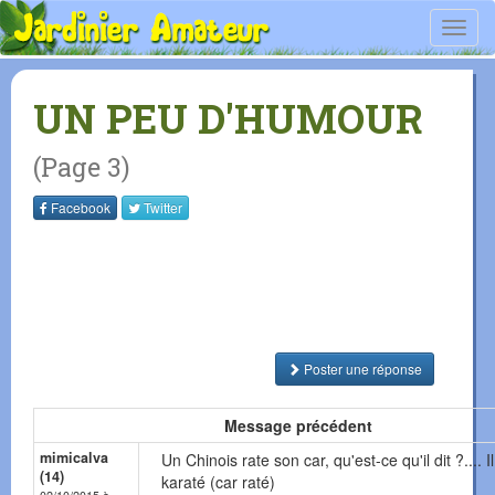
Toggl
navig
UN PEU D'HUMOUR
(Page 3)
Facebook
Twitter
Poster une réponse
Message précédent
mimicalva
Un Chinois rate son car, qu'est-ce qu'il dit ?.... Il
(14)
karaté (car raté)