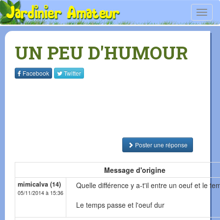
Toggl
navig
UN PEU D'HUMOUR
Facebook
Twitter
Poster une réponse
Message d'origine
mimicalva (14)
Quelle différence y a-t'il entre un oeuf et le t
05/11/2014 à 15:36
Le temps passe et l'oeuf dur