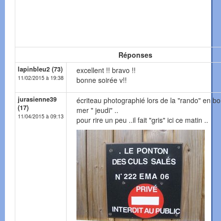
Réponses
lapinbleu2 (73)
excellent !! bravo !!
11/02/2015 à 19:38
bonne soirée v!!
jurasienne39
écriteau photographié lors de la "rando" en b
(17)
mer " jeudi" ..
11/04/2015 à 09:13
pour rire un peu ..il fait "gris" ici ce matin ..