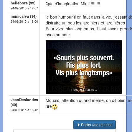
hellebore (33)
Que d'imagination Mimi !!!!!!!!
24/09/2015 à 17:07
mimicalva (14)
le bon humour il en faut dans la vie, j'essaie d
24/09/2015 à 18:00
distraire un peu les jardiniers et jardinières
Pour vivre plus longtemps, il faut savoir prendr
avec humour
JeanDeslandes
Mouais, attention quand même, on dit bien: m
(40)
rire
24/09/2015 à 18:42
Poster une réponse