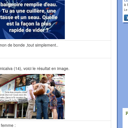
à 
Le
gnon de bonde ,tout simplement..
micalva (14), voici le résultat en image.
 femme :