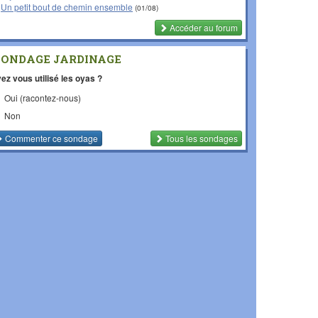
Un petit bout de chemin ensemble
(01/08)
Accéder au forum
SONDAGE JARDINAGE
ez vous utilisé les oyas ?
Oui (racontez-nous)
Non
Commenter
ce sondage
Tous les sondages