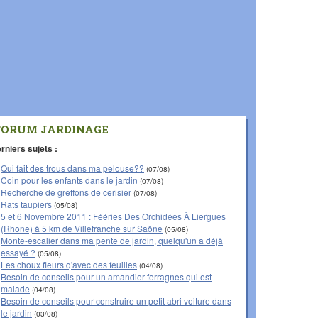
FORUM JARDINAGE
rniers sujets :
Qui fait des trous dans ma pelouse??
(07/08)
Coin pour les enfants dans le jardin
(07/08)
Recherche de greffons de cerisier
(07/08)
Rats taupiers
(05/08)
5 et 6 Novembre 2011 : Fééries Des Orchidées À Liergues
(Rhone) à 5 km de Villefranche sur Saône
(05/08)
Monte-escalier dans ma pente de jardin, quelqu'un a déjà
essayé ?
(05/08)
Les choux fleurs q'avec des feuilles
(04/08)
Besoin de conseils pour un amandier ferragnes qui est
malade
(04/08)
Besoin de conseils pour construire un petit abri voiture dans
le jardin
(03/08)