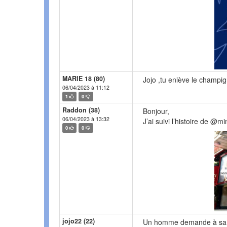
MARIE 18 (80)
Jojo ,tu enlève le champi
06/04/2023 à 11:12
1
0
Raddon (38)
Bonjour,
06/04/2023 à 13:32
J’ai suivi l’histoire de @mi
0
0
jojo22 (22)
Un homme demande à sa