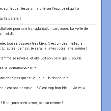
ac sur lequel Jésus a marché sur l’eau, celui qu’il a
rifs pareils !
talisée pour une transplantation cardiaque. La veille de
i, lui dit :
érie, tout se passera très bien. C’est un des meilleurs
. Et après -demain, je serai là, à tes côtés, à te sourire !
emme se réveille, et elle voit son père qui lui sourit.
pas là, demande-t-elle ?
sais donc pas qui est le…euh…le donneur ?
ce n’est pas possible… ! C’est trop horrible… ! Je veux
 Il est juste parti pisser, et il va revenir !