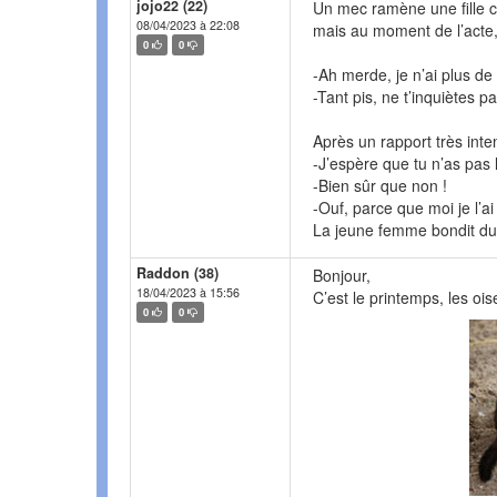
jojo22 (22)
Un mec ramène une fille c
08/04/2023 à 22:08
mais au moment de l’acte, 
0
0
-Ah merde, je n’ai plus d
-Tant pis, ne t’inquiètes pas
Après un rapport très inten
-J’espère que tu n’as pas 
-Bien sûr que non !
-Ouf, parce que moi je l’a
La jeune femme bondit du li
Raddon (38)
Bonjour,
18/04/2023 à 15:56
C’est le printemps, les oi
0
0