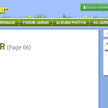
Espace membr
RDINAGE
FORUM
JARDIN
ALBUMS
PHOTOS
AU JARD
R
(Page 66)
Sa