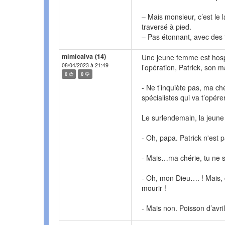
– Mais monsieur, c’est le l
traversé à pied.
– Pas étonnant, avec des ta
mimicalva (14)
Une jeune femme est hospi
08/04/2023 à 21:49
l’opération, Patrick, son mar
0
0
- Ne t’inquiète pas, ma ch
spécialistes qui va t’opérer
Le surlendemain, la jeune f
- Oh, papa. Patrick n'est 
- Mais…ma chérie, tu ne 
- Oh, mon Dieu…. ! Mais, 
mourir !
- Mais non. Poisson d’avril !