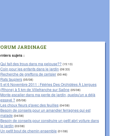
FORUM JARDINAGE
rniers sujets :
Qui fait des trous dans ma pelouse??
(15:13)
Coin pour les enfants dans le jardin
(09:33)
Recherche de greffons de cerisier
(00:46)
Rats taupiers
(05/08)
5 et 6 Novembre 2011 : Fééries Des Orchidées À Liergues
(Rhone) à 5 km de Villefranche sur Saône
(05/08)
Monte-escalier dans ma pente de jardin, quelqu'un a déjà
essayé ?
(05/08)
Les choux fleurs q'avec des feuilles
(04/08)
Besoin de conseils pour un amandier ferragnes qui est
malade
(04/08)
Besoin de conseils pour construire un petit abri voiture dans
le jardin
(03/08)
Un petit bout de chemin ensemble
(01/08)