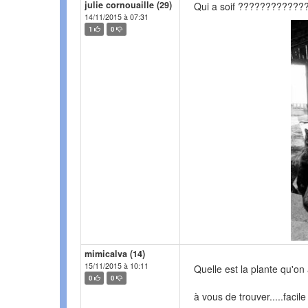
julie cornouaille (29)
Qui a soif ????????????
14/11/2015 à 07:31
1
0
mimicalva (14)
15/11/2015 à 10:11
Quelle est la plante qu'on
0
0
à vous de trouver.....facile