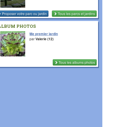
Proposer votre parc ou jardin
Tous les parcs et jardins
ALBUM PHOTOS
Me premier jardin
par
Valerie (12)
Tous les albums photos