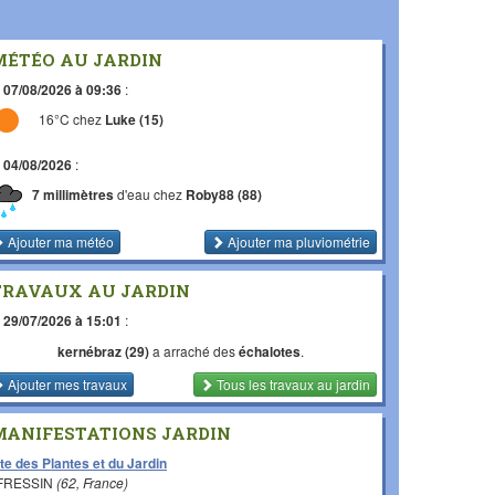
MÉTÉO AU JARDIN
e
07/08/2026 à 09:36
:
16°C chez
Luke (15)
e
04/08/2026
:
7 millimètres
d'eau chez
Roby88 (88)
Ajouter ma météo
Ajouter ma pluviométrie
TRAVAUX AU JARDIN
e
29/07/2026 à 15:01
:
kernébraz (29)
a arraché des
échalotes
.
Ajouter mes travaux
Tous les travaux
au jardin
MANIFESTATIONS JARDIN
te des Plantes et du Jardin
 FRESSIN
(62, France)