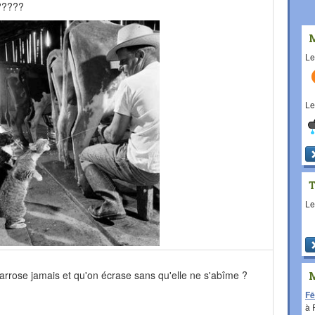
?????
L
L
L
 arrose jamais et qu'on écrase sans qu'elle ne s'abîme ?
Fê
à