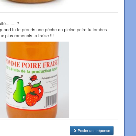
té........ ?
 quand tu te prends une pêche en pleine poire tu tombes
 plus ramenais ta fraise !!!
Poster une réponse