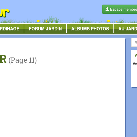
Espace membr
RDINAGE
FORUM
JARDIN
ALBUMS
PHOTOS
AU JARD
R
(Page 11)
Ve