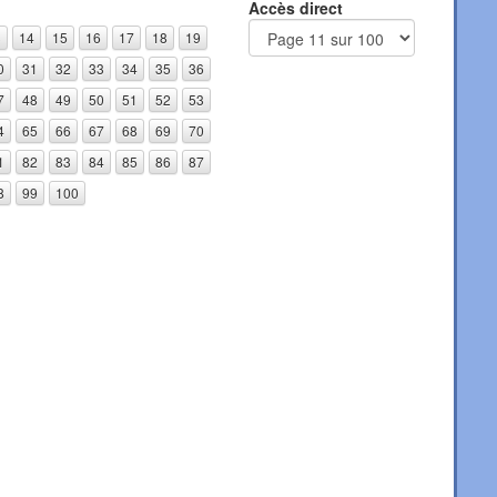
Accès direct
3
14
15
16
17
18
19
0
31
32
33
34
35
36
7
48
49
50
51
52
53
4
65
66
67
68
69
70
1
82
83
84
85
86
87
8
99
100