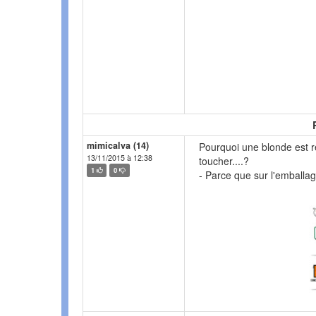
mimicalva (14)
Pourquoi une blonde est r
13/11/2015 à 12:38
toucher....?
1
0
- Parce que sur l'emballag