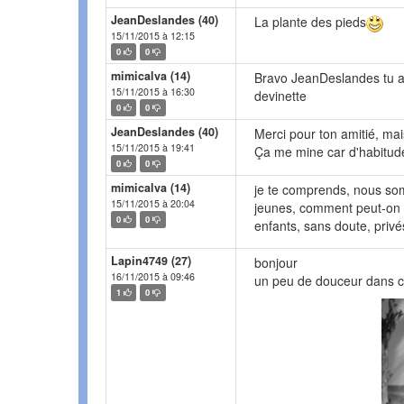
JeanDeslandes (40)
La plante des pieds
15/11/2015 à 12:15
0
0
mimicalva (14)
Bravo JeanDeslandes tu as
15/11/2015 à 16:30
devinette
0
0
JeanDeslandes (40)
Merci pour ton amitié, mai
15/11/2015 à 19:41
Ça me mine car d'habitude 
0
0
mimicalva (14)
je te comprends, nous som
15/11/2015 à 20:04
jeunes, comment peut-on tir
0
0
enfants, sans doute, privé
Lapin4749 (27)
bonjour
16/11/2015 à 09:46
un peu de douceur dans
1
0