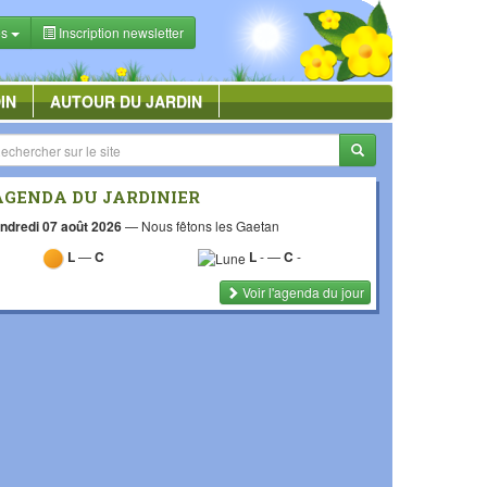
es
Inscription newsletter
IN
AUTOUR DU JARDIN
AGENDA DU JARDINIER
ndredi 07 août 2026
—
Nous fêtons les Gaetan
L
—
C
L
-
—
C
-
Voir l'agenda du jour