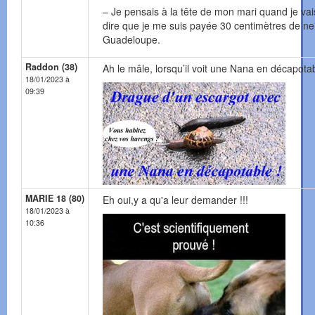
– Je pensais à la tête de mon mari quand je vais
dire que je me suis payée 30 centimètres de ne
Guadeloupe.
Raddon (38)
Ah le mâle, lorsqu’il voit une Nana en décapotab
18/01/2023 à
09:39
MARIE 18 (80)
Eh oui,y a qu'a leur demander !!!
18/01/2023 à
10:36