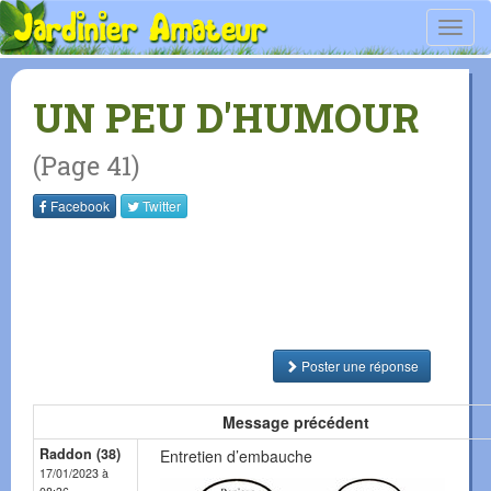
Toggl
navig
UN PEU D'HUMOUR
(Page 41)
Facebook
Twitter
Poster une réponse
Message précédent
Raddon (38)
Entretien d’embauche
17/01/2023 à