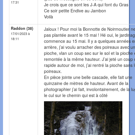
17:31
Je crois que ce sont les J-A qui font du Gras
Ce soir petite Endive au Jambon
Voilà
Raddon (38)
Jaloux ! Pour moi la Bonnotte de Noirmoutier n
17/01/2023 à
pas plantée avant le 15 mai ! Hé oui, le jardina
18:11
commence au 15 mai. Il y a quelques années e
arrière, j’ai voulu arracher des poireaux avec u
pioche, vlan un coup sec sur le sol et la pioche 
remontée à la même hauteur. J’ai jeté un coup 
rapide autour de moi, j’ai rentré la pioche sans 
poireaux.
En pièce jointe une belle cascade, elle fait une
quinzaine de mètres de hauteur. Avant de la
photographier j’ai fait, involontairement, de la l
le cul sur le chemin qui est à côté