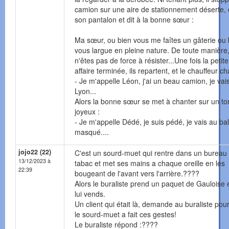
camion sur une aire de stationnement déserte,
son pantalon et dit à la bonne sœur :
Ma sœur, ou bien vous me faîtes un gâterie ou 
vous largue en pleine nature. De toute manière
n'êtes pas de force à résister...Une fois la petite
affaire terminée, ils repartent, et le chauffeur ch
- Je m'appelle Léon, j'ai un beau camion, je vai
Lyon...
Alors la bonne sœur se met à chanter sur un to
joyeux :
- Je m'appelle Dédé, je suis pédé, je vais au bal
masqué....
jojo22 (22)
C'est un sourd-muet qui rentre dans un bureau
13/12/2023 à
tabac et met ses mains a chaque oreille en les
22:39
bougeant de l'avant vers l'arrière.????
Alors le buraliste prend un paquet de Gauloise e
lui vends.
Un client qui était là, demande au buraliste pou
le sourd-muet a fait ces gestes!
Le buraliste répond :????