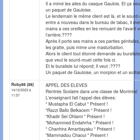
Il a mimé les ailes du casque Gaulois. Et ça veu
un paquet de Gauloise.
Le lendemain le même client est là, et le sourd
entre a nouveau dans le bureau de tabac, il me
mains a ces oreilles en les remuant de l'avant v
l'arrière.????
Après il porte ses mains a ces parties génitales
les gratte, puis mime une masturbation.
Alors le client tout étonné demande au buraliste
que veut le sourd-muet cette fois ci.
Et le buraliste lui répond; Il veut :????
Un paquet de Gauloise, un morpion et un solitai
Roby88 (88)
APPEL DES ELEVES
14/12/2023 à
Rentrée Scolaire dans une classe de Montréal
11:57
L'enseignant fait l'appel des élèves:
" Mustapha El Cabul " Présent !
"Razzi Ballo Belkacem " Présent !
"Khadir Sel Ohlami " Présent !
"Mohammed Endahrha " Présent !
" Chanhira Amarttayaku " Présent !
"Mammadou Chaoui " Présent !