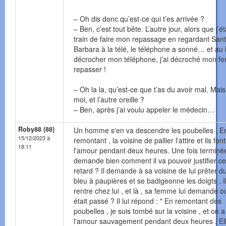
– Oh dis donc qu’est-ce qui t’es arrivée ?
– Ben, c’est tout bête. L’autre jour, alors que j’é
train de faire mon repassage en regardant San
Barbara à la télé, le téléphone a sonné… et au 
décrocher mon téléphone, j’ai décroché mon fe
repasser !
– Oh la la, qu’est-ce que t’as du avoir mal. Mais
moi, et l’autre oreille ?
– Ben, après j’ai voulu appeler le médecin…
Roby88 (88)
Un homme s'en va descendre les poubelles . E
15/12/2023 à
remontant , la voisine de pallier l'attire et ils font
18:11
l'amour pendant deux heures. Une fois terminée,
demande bien comment il va pouvoir justifier ce
retard ? Il demande à sa voisine de lui prêter d
bleu à paupières et se badigeonne les doigts . I
rentre chez lui , et là , sa femme lui demande ou
était passé ? Il lui répond : " En remontant des
poubelles , je suis tombé sur la voisine , et on a 
l'amour sauvagement pendant deux heures . Ell