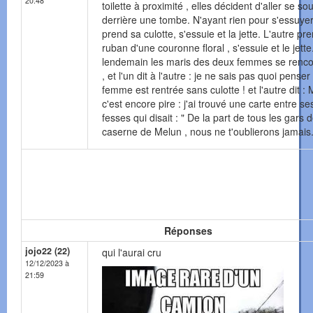
20:48
toilette à proximité , elles décident d'aller se so
derrière une tombe. N'ayant rien pour s'essuyer
prend sa culotte, s'essuie et la jette. L'autre pr
ruban d'une couronne floral , s'essuie et le jette
lendemain les maris des deux femmes se renco
, et l'un dit à l'autre : je ne sais pas quoi penser
femme est rentrée sans culotte ! et l'autre dit : 
c'est encore pire : j'ai trouvé une carte entre se
fesses qui disait : " De la part de tous les gars d
caserne de Melun , nous ne t'oublierons jamais.
Réponses
jojo22 (22)
qui l'aurai cru
12/12/2023 à
21:59