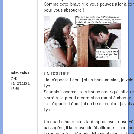
Comme cette brave fille vous pouvez aller à co
pour vous absoudre !
mimicalva
UN ROUTIER
(14)
.Je m'appelle Léon, j'ai un beau camion, je vais
13/12/2023 à
Lyon..
17:56
Soudain il aperçoit une bonne sœur qui fait du st
s'arrête, la prend à bord et se remet à chanter.
Je m'appelle Léon, j'ai un beau camion, je vais 
Lyon...
Un quart d'heure plus tard, après avoir observé
passagère, il la trouve plutôt attirante. Il contin
la regarder à la dérobée. Ni tenant plus, il stopp