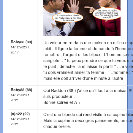
Roby88 (88)
Un voleur entre dans une maison en milieu d'ap
14/12/2023 à
midi . Il ligote la femme et demande à l'homme 
20:17
remettre , l'argent et les bijoux . L'homme se m
sangloter : " tu peux prendre ce que tu veux mais
te plaît , détache- là et laisse-là partir " . Le vole
tu dois vraiment aimer ta femme ! " L'homme : "
mais elle doit arriver d'une minute à l'autre . "
Roby88 (88)
Oui Raddon (38 ) j'ai ce qu'il faut à la maison !!!
14/12/2023 à
suis producteur .
20:21
Bonne soirée et A +
jojo22 (22)
C’est une blonde qui rend visite à sa copine blo
14/12/2023 à
Mais la copine a deux gros pansements, un sur
22:21
chaque oreille.