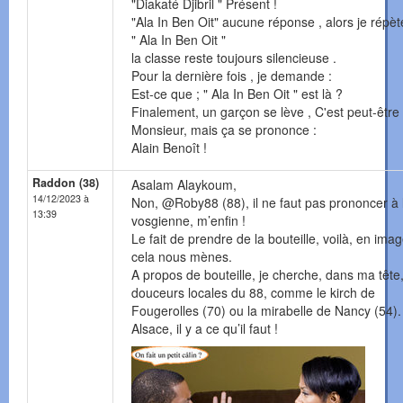
"Diakaté Djibril " Présent !
"Ala In Ben Oit" aucune réponse , alors je répèt
" Ala In Ben Oit "
la classe reste toujours silencieuse .
Pour la dernière fois , je demande :
Est-ce que ; " Ala In Ben Oit " est là ?
Finalement, un garçon se lève , C'est peut-être 
Monsieur, mais ça se prononce :
Alain Benoît !
Raddon (38)
Asalam Alaykoum,
14/12/2023 à
Non, @Roby88 (88), il ne faut pas prononcer à 
13:39
vosgienne, m’enfin !
Le fait de prendre de la bouteille, voilà, en ima
cela nous mènes.
A propos de bouteille, je cherche, dans ma tête,
douceurs locales du 88, comme le kirch de
Fougerolles (70) ou la mirabelle de Nancy (54).
Alsace, il y a ce qu’il faut !