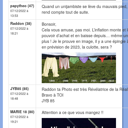
papytheo (47)
Quand un unijambiste se lève du mauvais pied, i
07/12/2022 à
rend compte tout de suite.
13:53
Raddon (38)
Bonsoir,
07/12/2022 à
Cela vous amuse, pas moi. L’inflation monte et 
18:21
pouvoir d’achat et en baisse depuis… même u
plus ! Je le prouve en image, il y a une épingle 
en prévision de 2023, la culotte, sera ?
JYB85 (85)
Raddon ta Photo est très Révélatrice de la Réal
07/12/2022 à
Bravo à TOI
18:48
JYB 85
MARIE 18 (80)
Attention a ce que vous mangez !!
07/12/2022 à
19:21