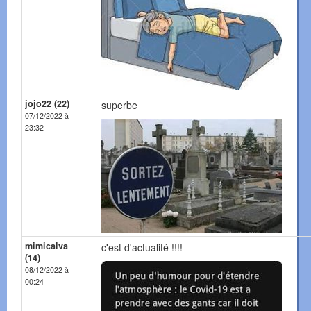
jojo22 (22)
superbe
07/12/2022 à
23:32
mimicalva
c'est d'actualité !!!!
(14)
08/12/2022 à
00:24