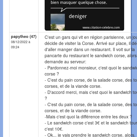
papytheo (47)
C'est un gars qui vit en région parisienne, un jou
08/12/2022 à
décide de visiter la Corse. Arrivé sur place, il d
09:24
d'aller manger dans un restaurant. Il voit sur la
pancarte du restaurant le sandwich corse, alors 
demande au serveur:
- Pardonnez-moi monsieur, c'est quoi le sandwi
corse ?
- C'est du pain corse, de la salade corse, des 
corses, et de la viande corse.
- D'accord merci, mais c'est quoi le sandwich to
?
- C'est du pain corse, de la salade corse, des 
corses, et de la viande corse.
-Mais c'est quoi la différence entre les deux ?
- Le sandwich corse c'est 3€ et le sandwich tour
c'est 10€.
- Ok... je vais prendre le sandwich corse, alors.