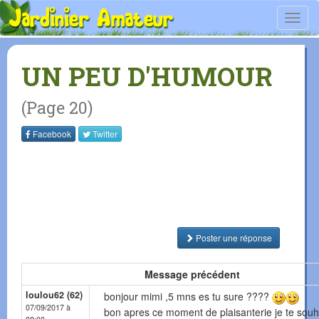
Toggl
navig
UN PEU D'HUMOUR
(Page 20)
Facebook
Twitter
Poster une réponse
Message précédent
loulou62 (62)
bonjour mimi ,5 mns es tu sure ????
07/09/2017 à
bon apres ce moment de plaisanterie je te souh