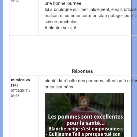
08:00
une bonne journee
Ici a boulogne sur mer ,pluie,vent,je vais bricole
maison et commencer mon plan potager pour l
saison prochaine.
A bientot sur J A
Réponses
mimicalva
bientôt la récolte des pommes, attention à celle
(14)
empoisonnées
07/09/2017 à
09:58