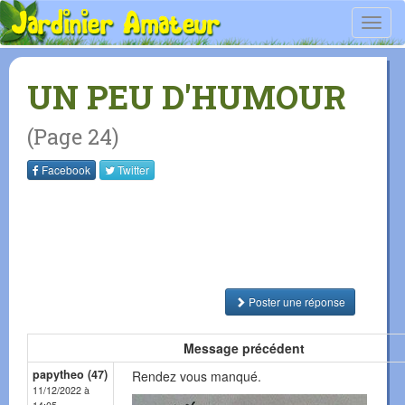
Toggl
navig
UN PEU D'HUMOUR
(Page 24)
Facebook
Twitter
Poster une réponse
Message précédent
papytheo (47)
Rendez vous manqué.
11/12/2022 à