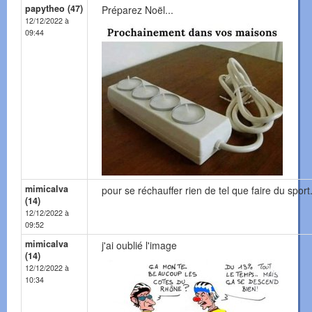
papytheo (47)
Préparez Noël...
12/12/2022 à
09:44
mimicalva
pour se réchauffer rien de tel que faire du sport..
(14)
12/12/2022 à
09:52
mimicalva
j'ai oublié l'image
(14)
12/12/2022 à
10:34