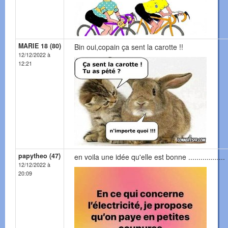
MARIE 18 (80)
Bin oui,copain ça sent la carotte !!
12/12/2022 à
12:21
papytheo (47)
en voila une idée qu'elle est bonne ..................
12/12/2022 à
20:09