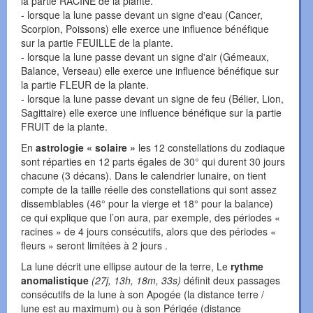
la partie RACINE de la plante.
- lorsque la lune passe devant un signe d'eau (Cancer,
Scorpion, Poissons) elle exerce une influence bénéfique
sur la partie FEUILLE de la plante.
- lorsque la lune passe devant un signe d'air (Gémeaux,
Balance, Verseau) elle exerce une influence bénéfique sur
la partie FLEUR de la plante.
- lorsque la lune passe devant un signe de feu (Bélier, Lion,
Sagittaire) elle exerce une influence bénéfique sur la partie
FRUIT de la plante.
En
astrologie « solaire »
les 12 constellations du zodiaque
sont réparties en 12 parts égales de 30° qui durent 30 jours
chacune (3 décans). Dans le calendrier lunaire, on tient
compte de la taille réelle des constellations qui sont assez
dissemblables (46° pour la vierge et 18° pour la balance)
ce qui explique que l’on aura, par exemple, des périodes «
racines » de 4 jours consécutifs, alors que des périodes «
fleurs » seront limitées à 2 jours .
La lune décrit une ellipse autour de la terre, Le
rythme
anomalistique
(27j, 13h, 18m, 33s)
définit deux passages
consécutifs de la lune à son Apogée (la distance terre /
lune est au maximum) ou à son Périgée (distance