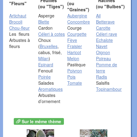
"Feuilles"
"Racines"
"Fleurs"
(ou
(ou "Tiges")
(ou "Bulbes")
"Graines")
Artichaut
Asperge
Aubergine
Ail
Brocoli
Blette
Concombre
Betterave
Chou-fleur
Cardon
Courge
Carotte
Les fleurs
Céleri à cotes
Courgette
Céleri rave
Arbustes à
Choux
Fève
Echalote
fleurs
(
Bruxelles
,
Fraisier
Navet
cabus, frisé,
Haricot
Oignon
Milan
)
Melon
Poireau
Epinard
Pastèque
Pomme de
Fenouil
Poivron
terre
Poirée
Pois
Radis
Salades
Tomate
Salsifis
Aromatiques
Topinambour
Arbustes
d’ornement
Sur le même thème