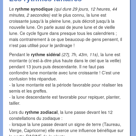
Le
rythme synodique
(qui dure 29 jours, 12 heures, 44
minutes, 2 secondes)
est le plus connu, la lune est
croissante jusqu'à la pleine lune, puis décroit jusqu'à la
nouvelle lune. On parle aussi de jeune lune et de vieille
lune. Ce cycle figure dans presque tous les calendriers ;
mais contrairement à ce que beaucoup de gens pensent, il
n'est pas utilisé pour le jardinage !
Pendant le
rythme sidéral
(27j, 7h, 43m, 11s)
, la lune est
montante (c’est-à-dire plus haute dans le ciel que la veille)
pendant 13 jours puis descendante. Il ne faut pas
confondre lune montante avec lune croissante ! C’est une
confusion très répandue.
- la lune montante est la période favorable pour réaliser les
semis et les greffes.
- la lune descendante est favorable pour repiquer, planter,
tailler.
Lors du
rythme zodiacal
, la lune passe devant les 12
constellations du zodiaque :
- lorsque la lune passe devant un signe de terre (Taureau,
Vierge, Capricorne) elle exerce une influence bénéfique sur