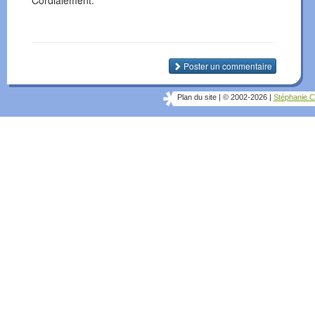
Cordialement.
Poster un commentaire
Plan du site
|
© 2002-2026
|
Stéphanie C