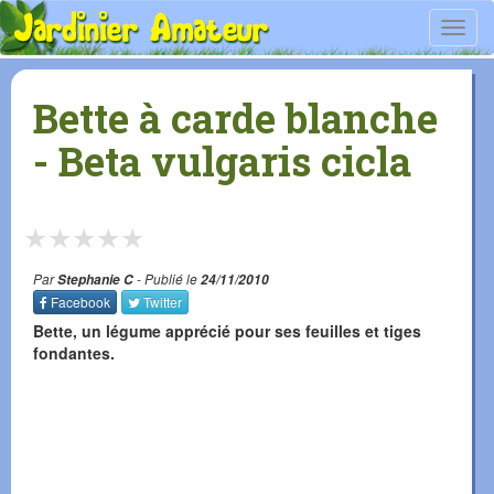
Toggl
navig
Bette à carde blanche
- Beta vulgaris cicla
★
★
★
★
★
Par
Stephanie C
- Publié le
24/11/2010
Facebook
Twitter
Bette, un légume apprécié pour ses feuilles et tiges
fondantes.