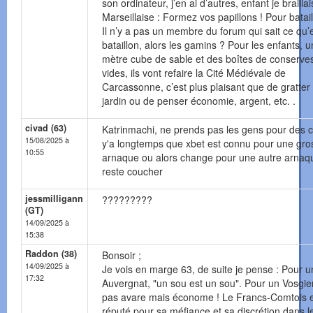
son ordinateur, j’en ai d’autres, enfant je braillai
Marseillaise : Formez vos papillons ! Pour batail
Il n’y a pas un membre du forum qui sait ce qu’
bataillon, alors les gamins ? Pour les enfants, u
mètre cube de sable et des boîtes de conserve
vides, ils vont refaire la Cité Médiévale de
Carcassonne, c’est plus plaisant que de gratter
jardin ou de penser économie, argent, etc. .
civad (63)
Katrinmachi, ne prends pas les gens pour des 
15/08/2025 à
y'a longtemps que xbet est connu pour une gro
10:55
arnaque ou alors change pour une autre arnaq
reste coucher
jessmilligann
?????????
(GT)
14/09/2025 à
15:38
Raddon (38)
Bonsoir ;
14/09/2025 à
Je vois en marge 63, de suite je pense : Pour u
17:32
Auvergnat, "un sou est un sou". Pour un Vosgie
pas avare mais économe ! Le Francs-Comtois 
réputé pour sa méfiance et sa discrétion dans l