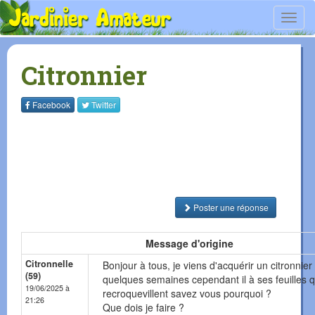
Toggl
navig
Citronnier
Facebook
Twitter
Poster une réponse
Message d'origine
Citronnelle
Bonjour à tous, je viens d'acquérir un citronnier i
(59)
quelques semaines cependant il à ses feuilles q
19/06/2025 à
recroquevillent savez vous pourquoi ?
21:26
Que dois je faire ?