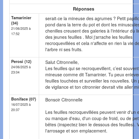
Réponses
Tamarinier
serait-ce la mineuse des agrumes ? Petit papill
(34)
pond dans la terre du pot et dont les minuscule
21/06/2025 à
chenilles creusent des galeries à l'intérieur du 
17:52
des jeunes feuilles . Moi j'arrache les feuilles
recroquevillées et cela n'affecte en rien la vie d
l'arbre ni ses fruits.
Perosi (12)
Salut Citronnelle,
24/06/2025 à
Les feuilles qui se recroquevillent, c’est souvent
23:04
mineuse comme dit Tamarinier. Tu peux enlever
feuilles touchées et surveiller les nouvelles. Un
de vigilance et ton citronnier devrait vite aller m
Boniface (07)
Bonsoir Citronnelle
16/07/2025 à
20:37
Les feuilles recroquevillées peuvent venir d'un 
ou manque d'eau, d'un coup de froid, ou de pet
bêtes (inspectez bien le dessous des feuilles). V
l'arrosage et son emplacement.