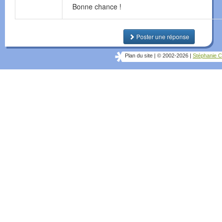
Bonne chance !
Poster une réponse
Plan du site
|
© 2002-2026
|
Stéphanie C