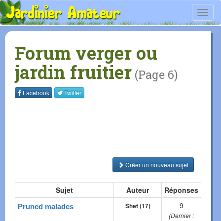
Toggl
navig
Forum verger ou
jardin fruitier
(Page 6)
Facebook
Twitter
Créer un nouveau sujet
Sujet
Auteur
Réponses
9
Shet (17)
Pruned malades
(Dernier :