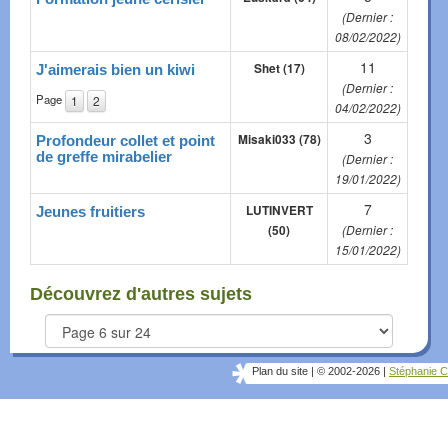
(Dernier :
08/02/2022)
11
Shet (17)
J'aimerais bien un kiwi
(Dernier :
Page
1
2
04/02/2022)
3
Misaki033 (78)
Profondeur collet et point
de greffe mirabelier
(Dernier :
19/01/2022)
7
LUTINVERT
Jeunes fruitiers
(50)
(Dernier :
15/01/2022)
Découvrez d'autres sujets
Plan du site
|
© 2002-2026
|
Stéphanie C