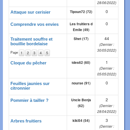
28/06/2022)
0
Tipoun72 (72)
Attaque sur cerisier
0
Les fruitiers d
Comprendre vos envies
Emile (49)
44
Shet (17)
Traitement souffre et
bouillie bordelaise
(Dernier :
30/05/2022)
Page
1
2
3
4
5
1
tdes62 (60)
Cloque du pêcher
(Dernier :
05/05/2022)
0
nourse (91)
Feuilles jaunies sur
citronnier
2
Uncle Benjs
Pommier à tailler ?
(62)
(Dernier :
28/04/2022)
3
kiki54 (54)
Arbres fruitiers
(Dernier :