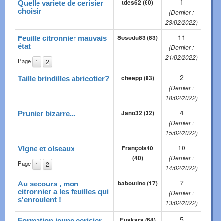
1
tdes62 (60)
Quelle variete de cerisier
choisir
(Dernier :
23/02/2022)
11
Sosodu83 (83)
Feuille citronnier mauvais
état
(Dernier :
21/02/2022)
Page
1
2
2
cheepp (83)
Taille brindilles abricotier?
(Dernier :
18/02/2022)
4
Jano32 (32)
Prunier bizarre...
(Dernier :
15/02/2022)
10
François40
Vigne et oiseaux
(40)
(Dernier :
Page
1
2
14/02/2022)
7
baboutine (17)
Au secours , mon
citronnier a les feuilles qui
(Dernier :
s'enroulent !
13/02/2022)
5
Euskara (64)
Formation jeune cerisier