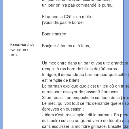
un jour on n'a pas commandé le purin...
Et quand la CGT s’en mêle...
j'vous dis pas le bordel!
Bonne soirée
batouran (82)
Bonjour à toutes et à tous,
24/01/2018 à
18:06
Un mec entre dans un bar et voit une grande ja
remplie à ras bord de billets de100 euros
Intrigué, il demande au barman pourquoi cette j
est remplie de billets.
Le barman explique que c'est un jeu où on mis
euros pour essayer de passer 3 épreuves.
Si on réussit, on empoche le contenu de la jarre
Le mec, qui voit tout ce fric demande quelles so
épreuves en question :
- Alors c'est très simple ! dit le barman. En prem
dois boire cul sec un grand verre de téquila au
sans esquisser la moindre grimace. Ensuite, da