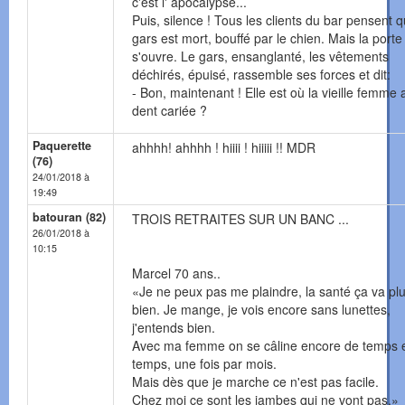
c'est l' apocalypse...
Puis, silence ! Tous les clients du bar pensent q
gars est mort, bouffé par le chien. Mais la porte
s'ouvre. Le gars, ensanglanté, les vêtements
déchirés, épuisé, rassemble ses forces et dit:
- Bon, maintenant ! Elle est où la vieille femme 
dent cariée ?
Paquerette
ahhhh! ahhhh ! hiiii ! hiiiii !! MDR
(76)
24/01/2018 à
19:49
batouran (82)
TROIS RETRAITES SUR UN BANC ...
26/01/2018 à
10:15
Marcel 70 ans..
«Je ne peux pas me plaindre, la santé ça va plu
bien. Je mange, je vois encore sans lunettes,
j'entends bien.
Avec ma femme on se câline encore de temps 
temps, une fois par mois.
Mais dès que je marche ce n'est pas facile.
Chez moi ce sont les jambes qui ne vont pas.»