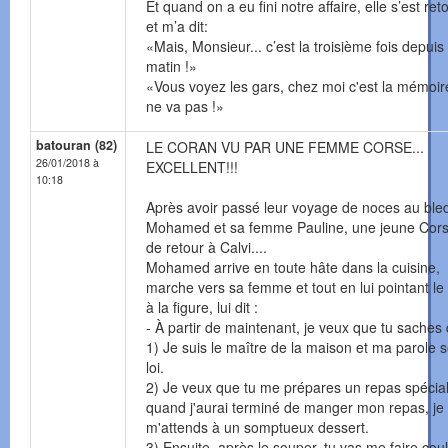
Et quand on a eu fini notre affaire, elle s’est re
et m’a dit:
«Mais, Monsieur... c’est la troisième fois depuis
matin !»
«Vous voyez les gars, chez moi c'est la mémoir
ne va pas !»
batouran (82)
LE CORAN VU PAR UNE FEMME CORSE...
26/01/2018 à
EXCELLENT!!!
10:18
Après avoir passé leur voyage de noces au ble
Mohamed et sa femme Pauline, une jeune Cors
de retour à Calvi....
Mohamed arrive en toute hâte dans la cuisine,
marche vers sa femme et tout en lui pointant le 
à la figure, lui dit :
- À partir de maintenant, je veux que tu saches 
1) Je suis le maître de la maison et ma parole s
loi.
2) Je veux que tu me prépares un repas spécial
quand j'aurai terminé de manger mon repas, je
m'attends à un somptueux dessert.
3) Ensuite, après le souper, tu vas me faire cou