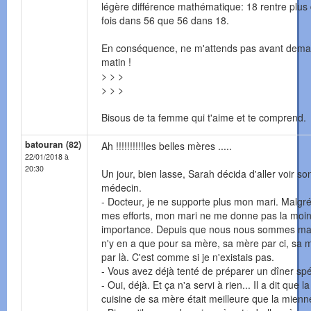
légère différence mathématique: 18 rentre plus
fois dans 56 que 56 dans 18.
En conséquence, ne m'attends pas avant dema
matin !
> > >
> > >
Bisous de ta femme qui t'aime et te comprend.
batouran (82)
Ah !!!!!!!!!!les belles mères .....
22/01/2018 à
20:30
Un jour, bien lasse, Sarah décida d'aller voir so
médecin.
- Docteur, je ne supporte plus mon mari. Malgré
mes efforts, mon mari ne me donne pas la moi
importance. Depuis que nous nous sommes mari
n'y en a que pour sa mère, sa mère par ci, sa 
par là. C'est comme si je n'existais pas.
- Vous avez déjà tenté de préparer un dîner spé
- Oui, déjà. Et ça n'a servi à rien... Il a dit que la
cuisine de sa mère était meilleure que la mienn