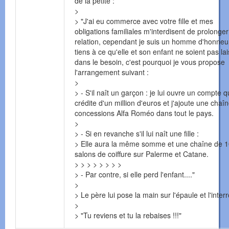
de la petite :
>
> "J'ai eu commerce avec votre fille et mes
obligations familiales m'interdisent de prolonger
relation, cependant je suis un homme d'honneur
tiens à ce qu'elle et son enfant ne soient pas la
dans le besoin, c'est pourquoi je vous propose
l'arrangement suivant :
>
> - S'il naît un garçon : je lui ouvre un compte q
crédite d'un million d'euros et j'ajoute une chaî
concessions Alfa Roméo dans tout le pays.
>
> - Si en revanche s'il lui naît une fille :
> Elle aura la même somme et une chaîne de 
salons de coiffure sur Palerme et Catane.
> > > > > > > >
> - Par contre, si elle perd l'enfant...."
>
> Le père lui pose la main sur l'épaule et l'inter
>
> "Tu reviens et tu la rebaises !!!"