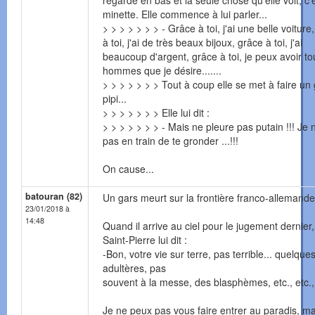
regarde en bas et la seule chose qu'elle voit, c'
minette. Elle commence à lui parler...
> > > > > > > - Grâce à toi, j'ai une belle voiture
à toi, j'ai de très beaux bijoux, grâce à toi, j'ai
beaucoup d'argent, grâce à toi, je peux avoir to
hommes que je désire.......
> > > > > > > Tout à coup elle se met à faire un
pipi...
> > > > > > > Elle lui dit :
> > > > > > > - Mais ne pleure pas putain !!! Je 
pas en train de te gronder ...!!!
On cause...
batouran (82)
Un gars meurt sur la frontière franco-allemande 
23/01/2018 à
14:48
Quand il arrive au ciel pour le jugement dernier,
Saint-Pierre lui dit :
-Bon, votre vie sur terre, pas terrible... quelque
adultères, pas
souvent à la messe, des blasphèmes, etc., etc.,.
Je ne peux pas vous faire entrer au paradis, ma