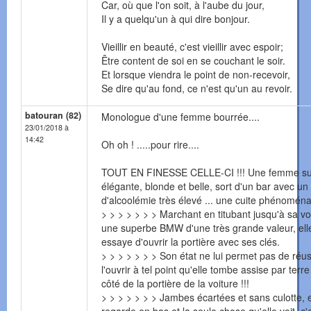
Car, où que l'on soit, à l'aube du jour,
Il y a quelqu'un à qui dire bonjour.
Vieillir en beauté, c'est vieillir avec espoir;
Être content de soi en se couchant le soir.
Et lorsque viendra le point de non-recevoir,
Se dire qu'au fond, ce n'est qu'un au revoir.
batouran (82)
Monologue d'une femme bourrée....
23/01/2018 à
14:42
Oh oh ! .....pour rire....
TOUT EN FINESSE CELLE-CI !!! Une femme s
élégante, blonde et belle, sort d'un bar avec un
d'alcoolémie très élevé ... une cuite phénoménal
> > > > > > > Marchant en titubant jusqu'à sa vo
une superbe BMW d'une très grande valeur, ell
essaye d'ouvrir la portière avec ses clés.
> > > > > > > Son état ne lui permet pas de réus
l'ouvrir à tel point qu'elle tombe assise par terre
côté de la portière de la voiture !!!
> > > > > > > Jambes écartées et sans culotte, e