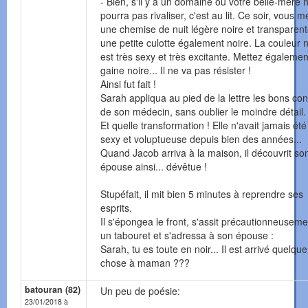
- Bien, s'il y a un domaine où votre belle-mère 
pourra pas rivaliser, c'est au lit. Ce soir, vous m
une chemise de nuit légère noire et transparent
une petite culotte également noire. La couleur n
est très sexy et très excitante. Mettez égaleme
gaine noire... Il ne va pas résister !
Ainsi fut fait !
Sarah appliqua au pied de la lettre les bons con
de son médecin, sans oublier le moindre détail.
Et quelle transformation ! Elle n'avait jamais été
sexy et voluptueuse depuis bien des années...
Quand Jacob arriva à la maison, il découvrit so
épouse ainsi... dévêtue !
Stupéfait, il mit bien 5 minutes à reprendre ses
esprits.
Il s'épongea le front, s'assit précautionneuseme
un tabouret et s'adressa à son épouse :
Sarah, tu es toute en noir... Il est arrivé quelque
chose à maman ???
batouran (82)
Un peu de poésie:
23/01/2018 à