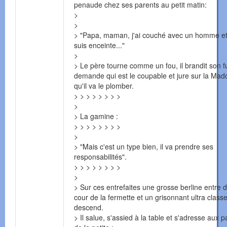
penaude chez ses parents au petit matin:
>
>
> "Papa, maman, j'ai couché avec un homme et
suis enceinte..."
>
> Le père tourne comme un fou, il brandit son fu
demande qui est le coupable et jure sur la Ma
qu'il va le plomber.
> > > > > > > >
>
> La gamine :
> > > > > > > >
>
> "Mais c'est un type bien, il va prendre ses
responsabilités".
> > > > > > > >
>
> Sur ces entrefaites une grosse berline entre 
cour de la fermette et un grisonnant ultra class
descend.
> Il salue, s'assied à la table et s'adresse aux p