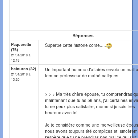
Réponses
Paquerette
Superbe cette histoire corse.....
(76)
21/01/2018 à
12:18
batouran (82)
Un important homme d'affaires envoie un mail 
21/01/2018 à
femme professeur de mathématiques.
13:20
> > > Ma très chère épouse, tu comprendras qu
maintenant que tu as 56 ans, j'ai certaines env
tu ne peux plus satisfaire, même si je suis très
heureux avec toi.
Je te considère comme une merveilleuse épous
nous avons toujours été complices et, sincèrem
j'espère que tu ne prendras pas mal ce qui suit 