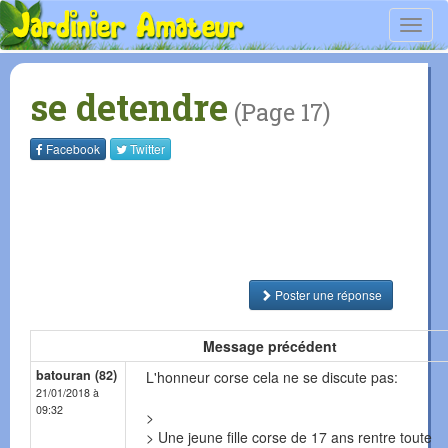
Toggl
navig
se detendre
(Page 17)
Facebook
Twitter
Poster une réponse
Message précédent
batouran (82)
L'honneur corse cela ne se discute pas:
21/01/2018 à
09:32
>
> Une jeune fille corse de 17 ans rentre toute