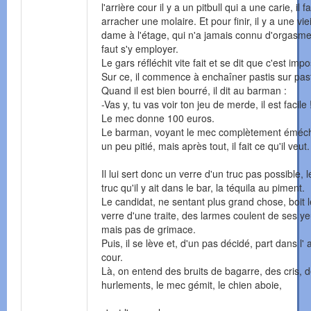
l'arrière cour il y a un pitbull qui a une carie, il fa
arracher une molaire. Et pour finir, il y a une viei
dame à l'étage, qui n'a jamais connu d'orgasme 
faut s'y employer.
Le gars réfléchit vite fait et se dit que c'est impo
Sur ce, il commence à enchaîner pastis sur past
Quand il est bien bourré, il dit au barman :
-Vas y, tu vas voir ton jeu de merde, il est facile 
Le mec donne 100 euros.
Le barman, voyant le mec complètement éméc
un peu pitié, mais après tout, il fait ce qu'il veut.
Il lui sert donc un verre d'un truc pas possible, l
truc qu'il y ait dans le bar, la téquila au piment.
Le candidat, ne sentant plus grand chose, boit l
verre d'une traite, des larmes coulent de ses ye
mais pas de grimace.
Puis, il se lève et, d'un pas décidé, part dans l' 
cour.
Là, on entend des bruits de bagarre, des cris, 
hurlements, le mec gémit, le chien aboie,