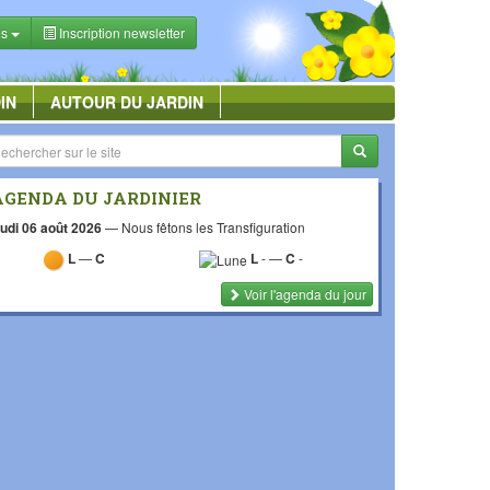
es
Inscription newsletter
IN
AUTOUR DU JARDIN
AGENDA DU JARDINIER
udi 06 août 2026
—
Nous fêtons les Transfiguration
L
—
C
L
-
—
C
-
Voir l'agenda du jour