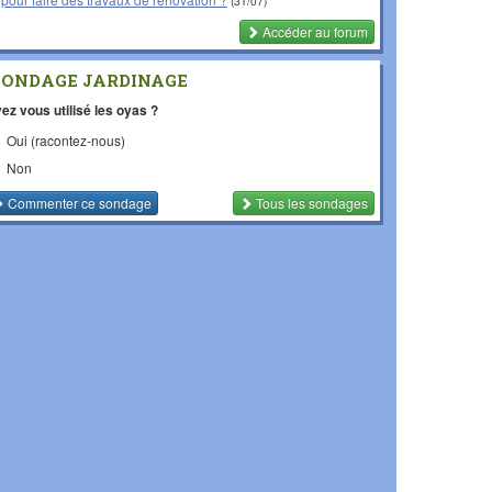
(31/07)
Accéder au forum
SONDAGE JARDINAGE
ez vous utilisé les oyas ?
Oui (racontez-nous)
Non
Commenter
ce sondage
Tous les sondages