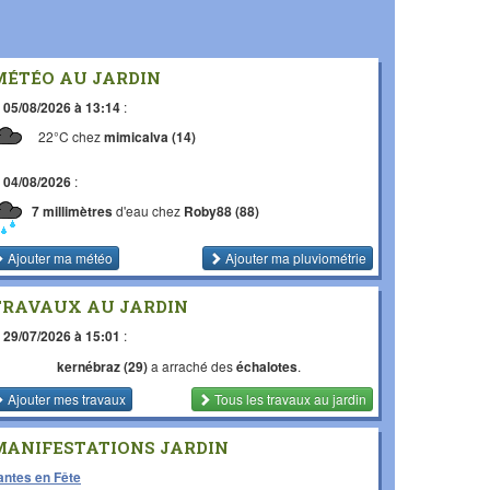
MÉTÉO AU JARDIN
e
05/08/2026 à 13:14
:
22°C chez
mimicalva (14)
e
04/08/2026
:
7 millimètres
d'eau chez
Roby88 (88)
Ajouter ma météo
Ajouter ma pluviométrie
TRAVAUX AU JARDIN
e
29/07/2026 à 15:01
:
kernébraz (29)
a arraché des
échalotes
.
Ajouter mes travaux
Tous les travaux
au jardin
MANIFESTATIONS JARDIN
antes en Fête