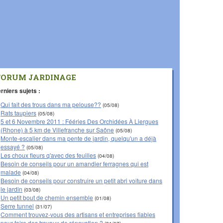
FORUM JARDINAGE
rniers sujets :
Qui fait des trous dans ma pelouse??
(05/08)
Rats taupiers
(05/08)
5 et 6 Novembre 2011 : Fééries Des Orchidées À Liergues
(Rhone) à 5 km de Villefranche sur Saône
(05/08)
Monte-escalier dans ma pente de jardin, quelqu'un a déjà
essayé ?
(05/08)
Les choux fleurs q'avec des feuilles
(04/08)
Besoin de conseils pour un amandier ferragnes qui est
malade
(04/08)
Besoin de conseils pour construire un petit abri voiture dans
le jardin
(03/08)
Un petit bout de chemin ensemble
(01/08)
Serre tunnel
(31/07)
Comment trouvez-vous des artisans et entreprises fiables
pour faire des travaux de rénovation ?