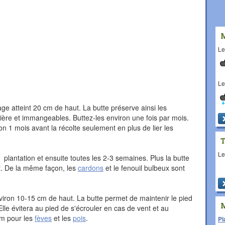
L
L
age atteint 20 cm de haut. La butte préserve ainsi les
umière et immangeables. Buttez-les environ une fois par mois.
on 1 mois avant la récolte seulement en plus de lier les
L
 plantation et ensuite toutes les 2-3 semaines. Plus la butte
ut. De la même façon, les
cardons
et le fenouil bulbeux sont
nviron 10-15 cm de haut. La butte permet de maintenir le pied
Elle évitera au pied de s'écrouler en cas de vent et au
em pour les
fèves
et les
pois
.
Pl