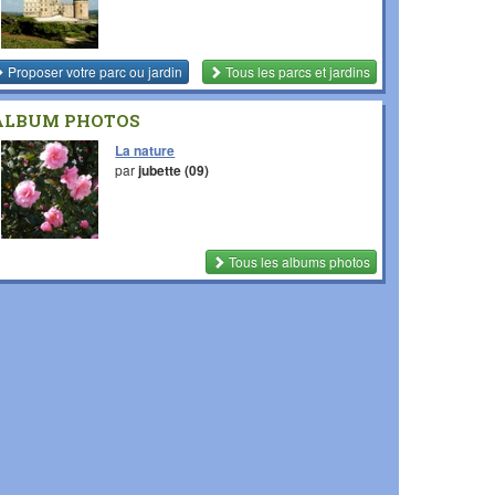
Proposer votre parc ou jardin
Tous les parcs et jardins
ALBUM PHOTOS
La nature
par
jubette (09)
Tous les albums photos