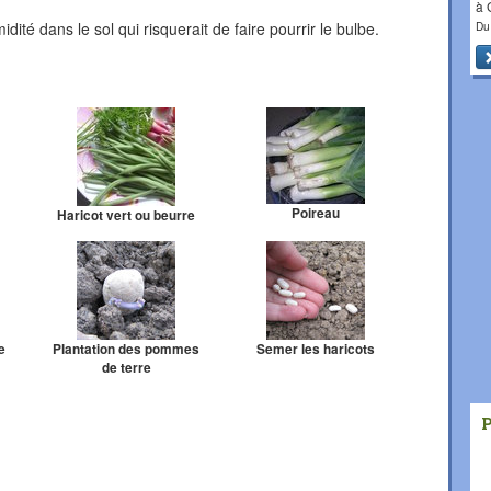
à
idité dans le sol qui risquerait de faire pourrir le bulbe.
Du
Poireau
Haricot vert ou beurre
e
Plantation des pommes
Semer les haricots
de terre