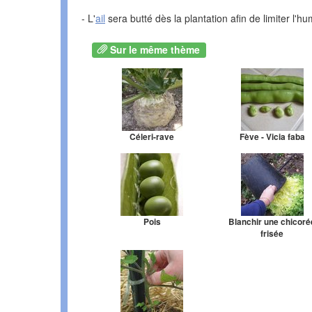
- L'
ail
sera butté dès la plantation afin de limiter l'hum
Sur le même thème
Céleri-rave
Fève - Vicia faba
Pois
Blanchir une chicoré
frisée