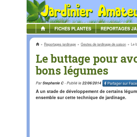
FICHES
PLANTES
REPORTAGES
JA
Accueil
Reportages jardinage
Gestes de jardinage de saison
Le 
Le buttage pour avo
bons légumes
Par
Stephanie C
- Publié le
22/06/2014
Partager sur
Face
A un stade de développement de certains légumes
ensemble sur cette technique de jardinage.