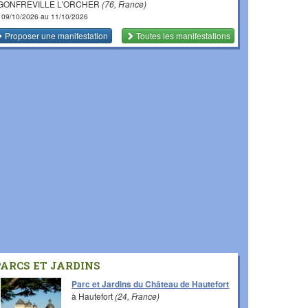
 GONFREVILLE L'ORCHER
(76, France)
 09/10/2026 au 11/10/2026
Proposer une manifestation
Toutes les manifestations
PARCS ET JARDINS
Parc et Jardins du Château de Hautefort
à Hautefort
(24, France)