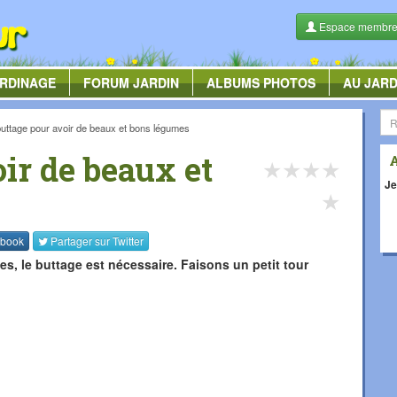
Espace membr
RDINAGE
FORUM
JARDIN
ALBUMS
PHOTOS
AU JARD
buttage pour avoir de beaux et bons légumes
ir de beaux et
★
★
★
★
Je
★
book
Partager sur
Twitter
, le buttage est nécessaire. Faisons un petit tour