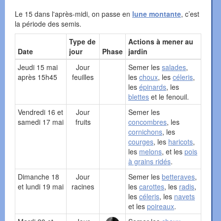
Le 15 dans l'après-midi, on passe en
lune montante
, c’est
la période des semis.
Type de
Actions à mener au
Date
jour
Phase
jardin
Jeudi 15 mai
Jour
Semer les
salades
,
après 15h45
feuilles
les
choux
, les
céleris
,
les
épinards
, les
blettes
et le fenouil.
Vendredi 16 et
Jour
Semer les
samedi 17 mai
fruits
concombres
, les
cornichons
, les
courges
, les
haricots
,
les
melons
, et les
pois
à grains ridés
.
Dimanche 18
Jour
Semer les
betteraves
,
et lundi 19 mai
racines
les
carottes
, les
radis
,
les
céleris
, les
navets
et les
poireaux
.