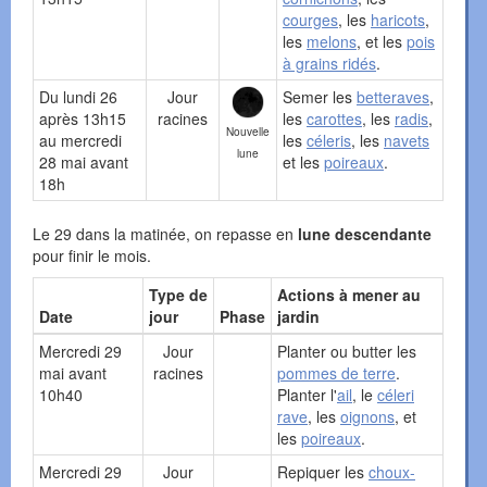
courges
, les
haricots
,
les
melons
, et les
pois
à grains ridés
.
Du lundi 26
Jour
Semer les
betteraves
,
après 13h15
racines
les
carottes
, les
radis
,
Nouvelle
au mercredi
les
céleris
, les
navets
lune
28 mai avant
et les
poireaux
.
18h
Le 29 dans la matinée, on repasse en
lune descendante
pour finir le mois.
Type de
Actions à mener au
Date
jour
Phase
jardin
Mercredi 29
Jour
Planter ou butter les
mai avant
racines
pommes de terre
.
10h40
Planter l'
ail
, le
céleri
rave
, les
oignons
, et
les
poireaux
.
Mercredi 29
Jour
Repiquer les
choux-