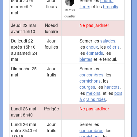
Mardi 20 et
Jour
Semer les
choux-
mercredi 21
fleurs
fleurs
et les
brocolis
.
Dernier
mai
quartier
Jeudi 22 mai
Noeud
Ne pas jardiner
avant 15h10
lunaire
Du jeudi 22
Jour
Semer les
salades
,
après 15h10
feuilles
les
choux
, les
céleris
,
au samedi 24
les
épinards
, les
mai
blettes
et le fenouil.
Dimanche 25
Jour
Semer les
mai
fruits
concombres
, les
cornichons
, les
courges
, les
haricots
,
les
melons
, et les
pois
à grains ridés
.
Lundi 26 mai
Périgée
Ne pas jardiner
avant 8h40
Lundi 26 mai
Jour
Semer les
entre 8h40 et
fruits
concombres
, les
13h15
cornichons
, les