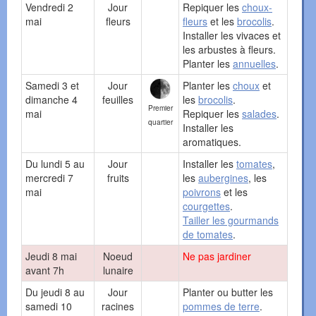
Vendredi 2
Jour
Repiquer les
choux-
mai
fleurs
fleurs
et les
brocolis
.
Installer les vivaces et
les arbustes à fleurs.
Planter les
annuelles
.
Samedi 3 et
Jour
Planter les
choux
et
dimanche 4
feuilles
les
brocolis
.
Premier
mai
Repiquer les
salades
.
quartier
Installer les
aromatiques.
Du lundi 5 au
Jour
Installer les
tomates
,
mercredi 7
fruits
les
aubergines
, les
mai
poivrons
et les
courgettes
.
Tailler les gourmands
de tomates
.
Jeudi 8 mai
Noeud
Ne pas jardiner
avant 7h
lunaire
Du jeudi 8 au
Jour
Planter ou butter les
samedi 10
racines
pommes de terre
.