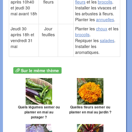
après 10h40
fleurs
fleurs
et les
brocolis
.
et jeudi 30
Installer les vivaces et
mai avant 18h
les arbustes à fleurs.
Planter les
annuelles
.
Jeudi 30
Jour
Planter les
choux
et les
après 18h et
feuilles
brocolis
.
vendredi 31
Repiquer les
salades
.
mai
Installer les
aromatiques.
Sur le même thème
Quels légumes semer ou
Quelles fleurs semer ou
planter en mai au
planter en mai au jardin ?
potager ?