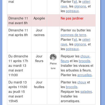
mai
Planter l'
ail
, le
céleri
rave
, les
oignons
, et
les
poireaux
.
Dimanche 11
Apogée
Ne pas jardiner
mai avant 8h
Dimanche 11
Jour
Planter ou butter les
mai après 8h
racines
pommes de terre
.
Planter l'
ail
, le
céleri
rave
, les
oignons
, et
les
poireaux
.
Du dimanche
Jour
Repiquer les
choux-
11 après 17h
fleurs
fleurs
et les
brocolis
.
Pleine
au mardi 13
Installer les vivaces et
lune
mai avant
les arbustes à fleurs.
11h30
Planter les
annuelles
.
Du mardi 13
Jour
Planter les
choux
et
après 11h30
feuilles
les
brocolis
.
au jeudi 15
Repiquer les
salades
.
mai avant
Installer les
15h45
aromatiques.