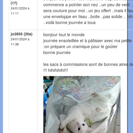
(17)
commence a pointer son nez ..un peu de vent .
24/01/2024 à
sera couture pour moi ..un jeu offert ..mais il fau
11:11
une enveloppe en tissu ..boite ..pas solide .. hih
..voilà bonne journée a tous
jo2855 (20a)
bonjour tout le monde
24/01/2024 à
journée ensoleillée et à pâtisser avec ma petite f
11:38
:on prépare un cramique pour le goûter
bonne journée
les sacs à commissions sont de bonnes aires d
!!! hihihihihi!!!