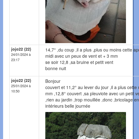
jojo22 (22)
14,7° ,du coup ,il a plus ,plus ou moins cette ap
24/01/2024 à
midi avec un peux de vent et + 3 mm
23:17
se soir 12,8 ,sa bruine et petit vent
bonne nuit
jojo22 (22)
Bonjour
25/01/2024 à
couvert et 11,2° au lever du jour ,il a plus cette 
10:50
mm ,12,8° couvert ,sa pleuviote avec un petit v
,rien au jardin ,trop mouillée ,donc ,bricolage en
intérieurs belle journée