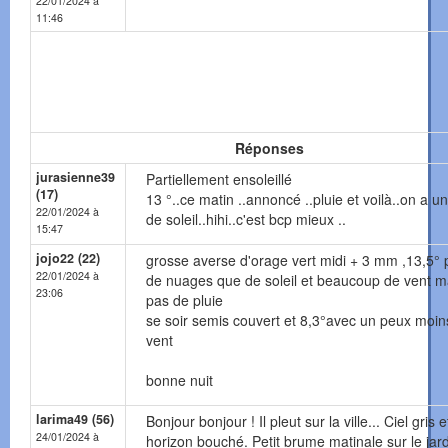
22/01/2024 à
11:46
Réponses
jurasienne39
Partiellement ensoleillé
(17)
13 °..ce matin ..annoncé ..pluie et voilà..on a u
22/01/2024 à
de soleil..hihi..c'est bcp mieux ..
15:47
jojo22 (22)
grosse averse d'orage vert midi + 3 mm ,13,5° 
22/01/2024 à
de nuages que de soleil et beaucoup de vent m
23:06
pas de pluie
se soir semis couvert et 8,3°avec un peux moin
vent
bonne nuit
larima49 (56)
Bonjour bonjour ! Il pleut sur la ville... Ciel gris e
24/01/2024 à
horizon bouché. Petit brume matinale sur le jard