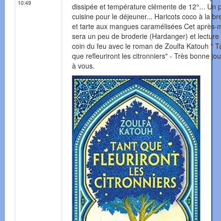
10:49
dissipée et température clémente de 12°... Un 
cuisine pour le déjeuner... Haricots coco à la b
et tarte aux mangues caramélisées Cet après-m
sera un peu de broderie (Hardanger) et lecture
coin du feu avec le roman de Zoulfa Katouh " T
que refleuriront les citronniers" - Très bonne jo
à vous.