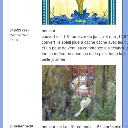
jojo22 (22)
bonjour
24/01/2024 à
couvert et 11,8° au lever du jour ,+ 4 mm ,12,8°
11:05
couvert ,le soleil joue a cache cache avec les 
et un peux de vent ,sa commence a s'éclaircir ,
tant la météo on annoncé de la pluie toute la j
belle journée
jurasienne39
bonjour les j-a ..9°..ce matin..15°..après midi ..le