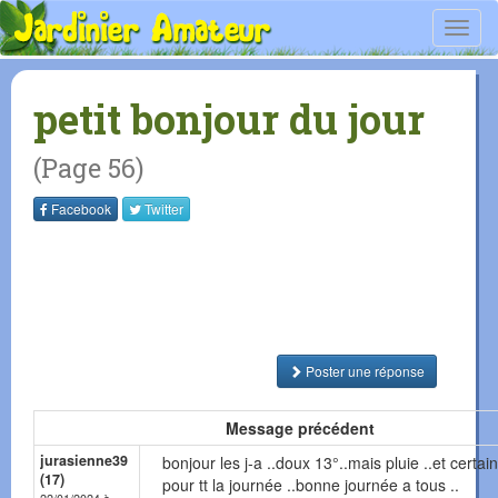
Toggl
navig
petit bonjour du jour
(Page 56)
Facebook
Twitter
Poster une réponse
Message précédent
jurasienne39
bonjour les j-a ..doux 13°..mais pluie ..et certa
(17)
pour tt la journée ..bonne journée a tous ..