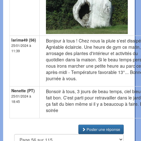
larima49 (56)
Bonjour à tous ! Chez nous la pluie s'est dissipé
25/01/2024 à
Agréable éclaircie. Une heure de gym ce matin,
11:39
arrosage des plantes d'intérieur et activités du
quotidien dans la maison. Si le beau temps pers
nous irons marcher une petite heure au parc ce
après-midi - Température favorable 13°... Bonn
journée à vous.
Nenette (PT)
Bonsoir à tous, 3 jours de beau temps, ciel bleu 
25/01/2024 à
fait bon. C'est parti pour retravailler dans le jard
18:45
ça fait du bien même si il y a beaucoup à faire
soirée
Poster une réponse