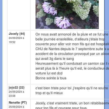
Jocely (44)
On nous avait annoncé de la pluie et ce fut une 
24/09/2024 à
belle journée ensoleillée, d'ailleurs j'étais trop
19:52
couverte pour aller voir mon fils qui est hospital
CHU de Nantes depuis le 7 septembre suite à 
accident de la circulation provoqué par un alcoo
qui avait 3g dans le sang
Heureusement qu'il conduisait un camion car il
serait plus là à l'heure qu'il est, le conducteur d
voiture lui est dcd
Bonne soirée à tous
jojo22 (22)
c'est bien triste pour toi ,j'espère qu'il ne soufre
24/09/2024 à
trop et qu'il mieux
23:08
Nenette (PT)
Jocely, c'est vraiment triste, un bon rétablissem
25/09/2024 à
pour ton fils et courage pour tous.