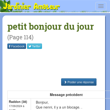
Toggl
navig
petit bonjour du jour
(Page 114)
Facebook
Twitter
Poster une réponse
Message précédent
Raddon (38)
Bonjour,
17/09/2024 à
Que nenni, il y a un blocage. .