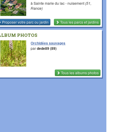
à Sainte marie du lac - nuisement
(51,
France)
Proposer votre parc ou jardin
Tous les parcs et jardins
ALBUM PHOTOS
Orchidées sauvages
par
dede89 (89)
Tous les albums photos