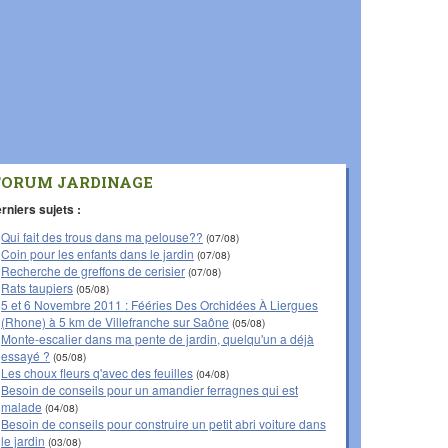
FORUM JARDINAGE
rniers sujets :
Qui fait des trous dans ma pelouse??
(07/08)
Coin pour les enfants dans le jardin
(07/08)
Recherche de greffons de cerisier
(07/08)
Rats taupiers
(05/08)
5 et 6 Novembre 2011 : Fééries Des Orchidées À Liergues
(Rhone) à 5 km de Villefranche sur Saône
(05/08)
Monte-escalier dans ma pente de jardin, quelqu'un a déjà
essayé ?
(05/08)
Les choux fleurs q'avec des feuilles
(04/08)
Besoin de conseils pour un amandier ferragnes qui est
malade
(04/08)
Besoin de conseils pour construire un petit abri voiture dans
le jardin
(03/08)