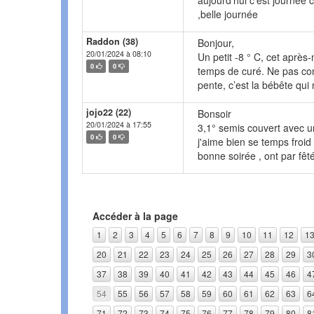
aujourd'hui c'est journée c
,belle journée
Raddon (38)
Bonjour,
20/01/2024 à 08:10
Un petit -8 ° C, cet après-
0
0
temps de curé. Ne pas con
pente, c’est la bébête qu
jojo22 (22)
Bonsoir
20/01/2024 à 17:55
3,1° semis couvert avec u
0
0
j'aime bien se temps froid 
bonne soirée , ont par fêté
Accéder à la page
1
2
3
4
5
6
7
8
9
10
11
12
1
20
21
22
23
24
25
26
27
28
29
3
37
38
39
40
41
42
43
44
45
46
4
54
55
56
57
58
59
60
61
62
63
6
71
72
73
74
75
76
77
78
79
80
8