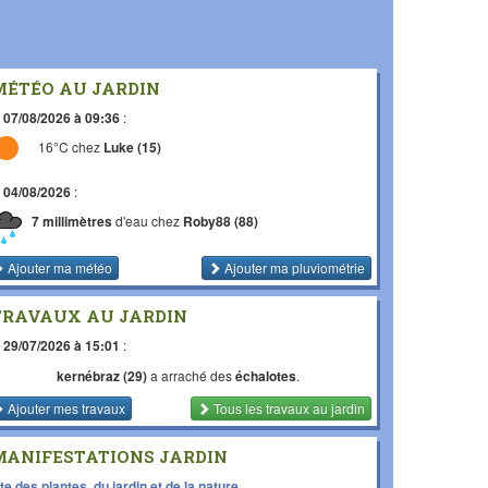
MÉTÉO AU JARDIN
e
07/08/2026 à 09:36
:
16°C chez
Luke (15)
e
04/08/2026
:
7 millimètres
d'eau chez
Roby88 (88)
Ajouter ma météo
Ajouter ma pluviométrie
TRAVAUX AU JARDIN
e
29/07/2026 à 15:01
:
kernébraz (29)
a arraché des
échalotes
.
Ajouter mes travaux
Tous les travaux
au jardin
MANIFESTATIONS JARDIN
te des plantes, du jardin et de la nature