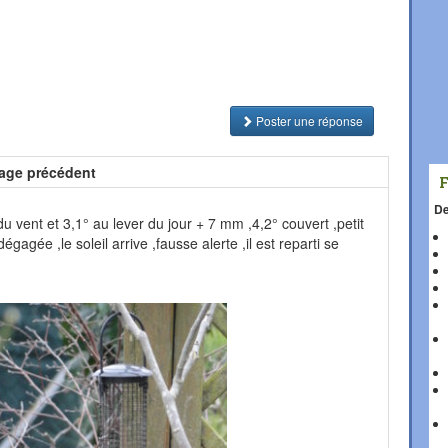
Poster une réponse
age précédent
De
t du vent et 3,1° au lever du jour + 7 mm ,4,2° couvert ,petit
agée ,le soleil arrive ,fausse alerte ,il est reparti se