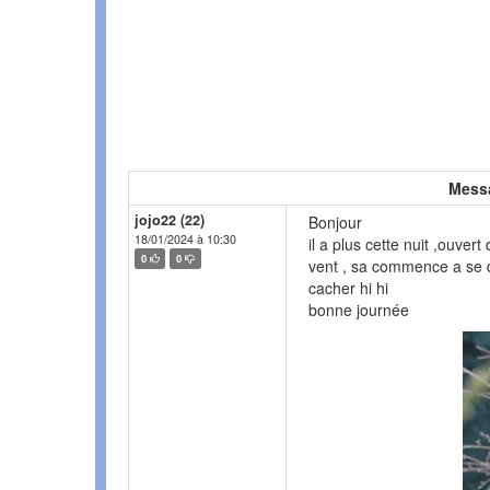
Mess
jojo22 (22)
Bonjour
18/01/2024 à 10:30
il a plus cette nuit ,ouver
0
0
vent , sa commence a se dég
cacher hi hi
bonne journée