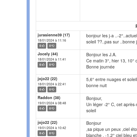
jurasienne39 (17)
bonjour les j-a ..-2°..act
18/01/2024 à 11:16
soleil ??..pas sur ..bonne 
0
0
Jocely (44)
Bonjour les J.A.
18/01/2024 à 11:41
Ce matin 3°, hier 13, 10° 
0
0
Bonne journée
jojo22 (22)
5,6° entre nuages et soleil
18/01/2024 à 22:41
bonne nuit
0
0
Raddon (38)
Bonjour,
19/01/2024 à 08:48
Un léger -2° C, cet après-
0
0
soleil
jojo22 (22)
Bonjour
19/01/2024 à 10:42
,sa pique un peux ,ciel éto
0
0
blanche , -1,2° ciel bleu e