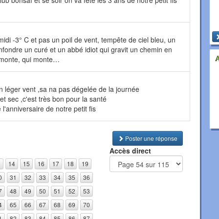
lub bonsaï et se soir on va fête les 3 ans de notre petit fis
midi -3° C et pas un poil de vent, tempête de ciel bleu, un
fondre un curé et un abbé idiot qui gravit un chemin en
i monte, qui monte…
n léger vent ,sa na pas dégelée de la journée
et sec ,c'est très bon pour la santé
 l'anniversaire de notre petit fis
Poster une réponse
Accès direct
3
14
15
16
17
18
19
0
31
32
33
34
35
36
7
48
49
50
51
52
53
4
65
66
67
68
69
70
1
82
83
84
85
86
87