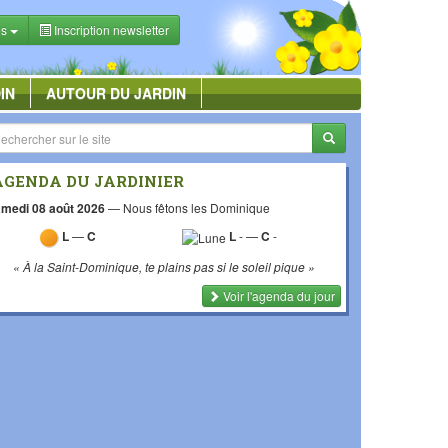
es
Inscription newsletter
IN
AUTOUR DU JARDIN
AGENDA DU JARDINIER
medi 08 août 2026
—
Nous fêtons les Dominique
L
—
C
L
-
—
C
-
« À la Saint-Dominique, te plains pas si le soleil pique »
Voir l'agenda du jour