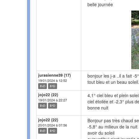
belle journée
jurasienne39 (17)
bonjour les j-a ..il a fait -
19/01/2024 à 12:52
tout bleu et un beau soleil.
0
0
jojo22 (22)
4,1° ciel bleu et plein sol
19/01/2024 à 22:27
ciel étoilée et -2,3° plus d
0
0
bonne nuit
jojo22 (22)
Bonjour pas très chaud se
20/01/2024 à 07:56
-5,8° au milieux de la nui
0
0
avoir du soleil