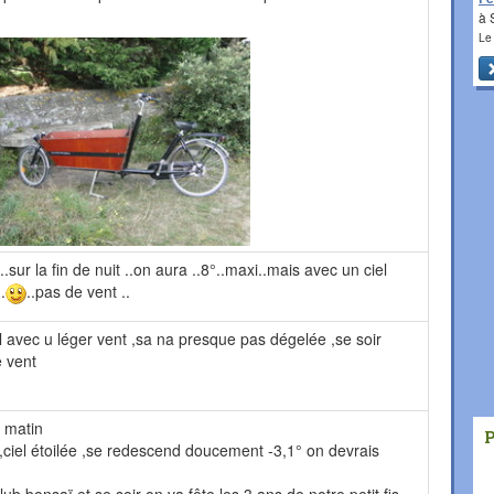
à 
Le
5°..sur la fin de nuit ..on aura ..8°..maxi..mais avec un ciel
.
..pas de vent ..
eil avec u léger vent ,sa na presque pas dégelée ,se soir
e vent
 matin
t ,ciel étoilée ,se redescend doucement -3,1° on devrais