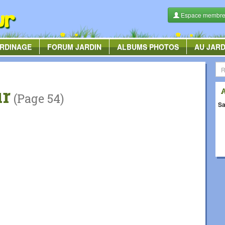
Espace membr
RDINAGE
FORUM
JARDIN
ALBUMS
PHOTOS
AU JARD
ur
(Page 54)
Sa