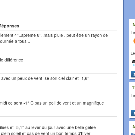
Réponses
L
uellement 4°..apreme 8°..mais pluie ..peut être un rayon de
journée a tous ..
L
de différence
 avec un peux de vent ,se soir ciel clair et -1,6°
L
midi ce sera -1° C pas un poil de vent et un magnifique
ilées et -5,1° au lever du jour avec une belle gelée
t plein soleil et pas de vent un bon temps d'hiver
Fê