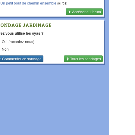
Un petit bout de chemin ensemble
(01/08)
Accéder au forum
SONDAGE JARDINAGE
ez vous utilisé les oyas ?
Oui (racontez-nous)
Non
Commenter
ce sondage
Tous les sondages