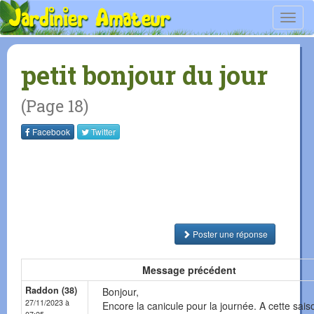
Toggl
navig
petit bonjour du jour
(Page 18)
Facebook
Twitter
Poster une réponse
Message précédent
Raddon (38)
Bonjour,
27/11/2023 à
Encore la canicule pour la journée. A cette sais