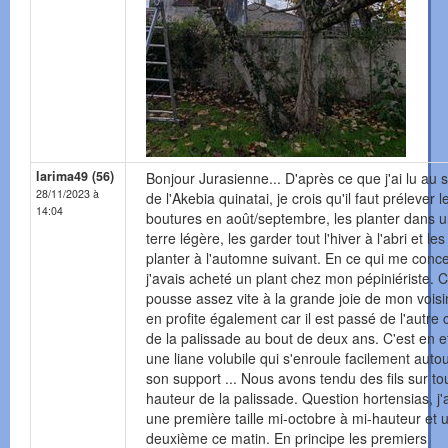
larima49 (56)
Bonjour Jurasienne... D'après ce que j'ai lu au s
28/11/2023 à
de l'Akebia quinatai, je crois qu'il faut prélever l
14:04
boutures en août/septembre, les planter dans 
terre légère, les garder tout l'hiver à l'abri et les
planter à l'automne suivant. En ce qui me conc
j'avais acheté un plant chez mon pépiniériste. 
pousse assez vite à la grande joie de mon voisi
en profite également car il est passé de l'autre 
de la palissade au bout de deux ans. C'est en ef
une liane volubile qui s'enroule facilement auto
son support ... Nous avons tendu des fils sur to
hauteur de la palissade. Question hortensias, j'ai
une première taille mi-octobre à mi-hauteur et 
deuxième ce matin. En principe les premiers