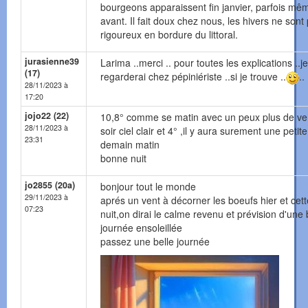
bourgeons apparaissent fin janvier, parfois mê
avant. Il fait doux chez nous, les hivers ne sont
rigoureux en bordure du littoral.
jurasienne39
Larima ..merci .. pour toutes les explications ..je
(17)
regarderai chez pépiniériste ..si je trouve ..
..
28/11/2023 à
17:20
jojo22 (22)
10,8° comme se matin avec un peux plus de ve
28/11/2023 à
soir ciel clair et 4° ,il y aura surement une petit
23:31
demain matin
bonne nuit
jo2855 (20a)
bonjour tout le monde
29/11/2023 à
aprés un vent à décorner les boeufs hier et cett
07:23
nuit,on dirai le calme revenu et prévision d'une 
journée ensoleillée
passez une belle journée