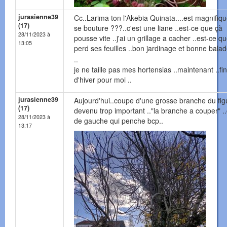
jurasienne39
Cc..Larima ton l'Akebia Quinata....est magnifiqu
(17)
se bouture ???..c'est une liane ..est-ce que çà
28/11/2023 à
pousse vite ..j'ai un grillage a cacher ..est-ce q
13:05
perd ses feuilles ..bon jardinage et bonne balad
..
je ne taille pas mes hortensias ..maintenant ..fin
d'hiver pour moi ..
jurasienne39
Aujourd'hui..coupe d'une grosse branche du fig
(17)
devenu trop important .."la branche a couper" ..
28/11/2023 à
de gauche qui penche bcp..
13:17