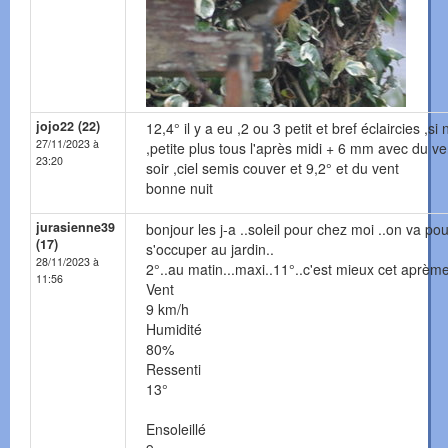
jojo22 (22)
12,4° il y a eu ,2 ou 3 petit et bref éclaircies ,si
27/11/2023 à
,petite plus tous l'après midi + 6 mm avec du ve
23:20
soir ,ciel semis couver et 9,2° et du vent
bonne nuit
jurasienne39
bonjour les j-a ..soleil pour chez moi ..on va pou
(17)
s'occuper au jardin..
28/11/2023 à
2°..au matin...maxi..11°..c'est mieux cet aprème
11:56
Vent
9 km/h
Humidité
80%
Ressenti
13°
Ensoleillé