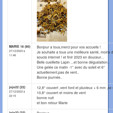
MARIE 18 (80)
Bonjour a tous,merci pour vos accueils !
27/12/2023 à
Je souhaite a tous une meilleure santé, moins 
11:46
soucis internet ! et finir 2023 en douceur...
Belle cueillette Lapin ...et bonne dégustation..
Une gelée ce matin -1° avec du soleil et 6°
actuellement,pas de vent..
Bonne journée..
jojo22 (22)
12,8° couvert ,vent ford et pluvieux + 6 mm ,se 
27/12/2023 à
10,8° couvert et moins de vent
22:15
bonne nuit
et bon retour Marie
jojo22 (22)