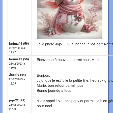
larima49 (56)
Jolie photo Jojo.... Quel bonheur nos petits-enfa
26/12/2023 à
11:47
larima49 (56)
Bienvenue à nouveau parmi nous Marie...
26/12/2023 à
11:49
Jocely (44)
Bonjour,
26/12/2023 à
Jojo, quelle est jolie ta petite fille, heureux gra
12:05
Marie, bon retour parmi nous
Bonne journée à tous
jojo22 (22)
elle s'appel Lola ,son papy et parrain la bien gâ
26/12/2023 à
pour noël
22:20