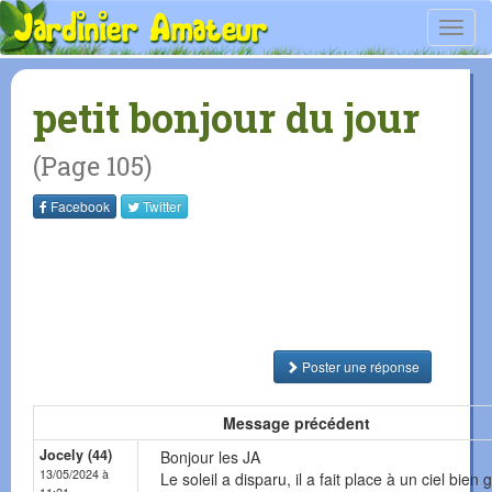
Toggl
navig
petit bonjour du jour
(Page 105)
Facebook
Twitter
Poster une réponse
Message précédent
Jocely (44)
Bonjour les JA
13/05/2024 à
Le soleil a disparu, il a fait place à un ciel bien g