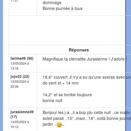
11:21
dommage
Bonne journée à tous
Réponses
larima49 (56)
Magnifique ta clématite Jurasienne ! J'adore !
13/05/2024 à
13:18
jojo22 (22)
18,4° couvert ,il n'y a eu qu'une averse avec u
13/05/2024 à
de vent et + 14 mm
23:08
14,2° et sa tombe toujours
bonne nuit
jurasienne39
Bonjour les j-a ..il a bcp plu cette nuit ..ce matin
(17)
soleil parait ..15°..maxi.. 18°..voilà bonne journ
14/05/2024 à
jardin ..
..
10:12