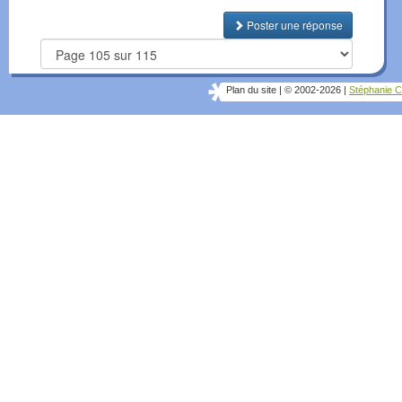
Poster une réponse
Plan du site
|
© 2002-2026
|
Stéphanie C