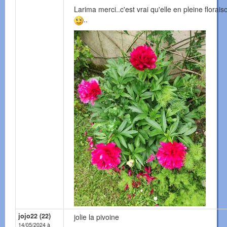
Larima merci..c'est vrai qu'elle en pleine floraiso
..
jojo22 (22)
jolie la pivoine
14/05/2024 à