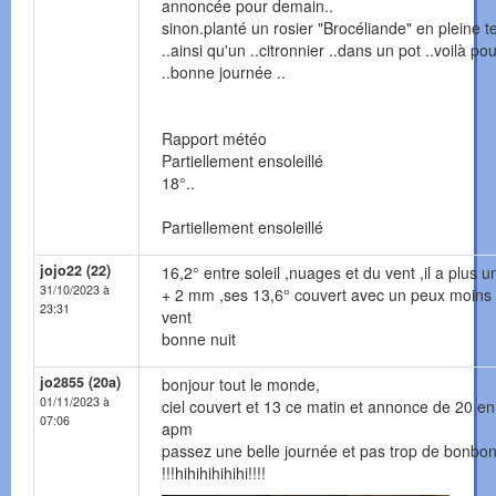
annoncée pour demain..
sinon.planté un rosier "Brocéliande" en pleine t
..ainsi qu'un ..citronnier ..dans un pot ..voilà po
..bonne journée ..
Rapport météo
Partiellement ensoleillé
18°..
Partiellement ensoleillé
jojo22 (22)
16,2° entre soleil ,nuages et du vent ,il a plus 
31/10/2023 à
+ 2 mm ,ses 13,6° couvert avec un peux moins
23:31
vent
bonne nuit
jo2855 (20a)
bonjour tout le monde,
01/11/2023 à
ciel couvert et 13 ce matin et annonce de 20 en
07:06
apm
passez une belle journée et pas trop de bonbo
!!!hihihihihihi!!!!