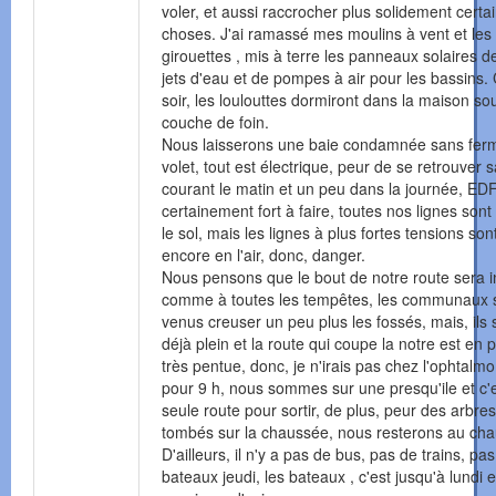
voler, et aussi raccrocher plus solidement certa
choses. J'ai ramassé mes moulins à vent et les
girouettes , mis à terre les panneaux solaires 
jets d'eau et de pompes à air pour les bassins.
soir, les loulouttes dormiront dans la maison s
couche de foin.
Nous laisserons une baie condamnée sans ferm
volet, tout est électrique, peur de se retrouver 
courant le matin et un peu dans la journée, ED
certainement fort à faire, toutes nos lignes son
le sol, mais les lignes à plus fortes tensions son
encore en l'air, donc, danger.
Nous pensons que le bout de notre route sera 
comme à toutes les tempêtes, les communaux 
venus creuser un peu plus les fossés, mais, ils 
déjà plein et la route qui coupe la notre est en 
très pentue, donc, je n'irais pas chez l'ophtalmo
pour 9 h, nous sommes sur une presqu'ile et c'e
seule route pour sortir, de plus, peur des arbres
tombés sur la chaussée, nous resterons au cha
D'ailleurs, il n'y a pas de bus, pas de trains, pa
bateaux jeudi, les bateaux , c'est jusqu'à lundi e