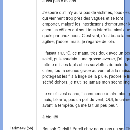
aussi pas d'avions.
J'espère qu'il n'y aura pas de victimes, tous ce
qui viennent trop près des vagues et se font
emporter, malgré les interdictions d'emprunter l
chemins côtiers qui sont tous interdits, ainsi que
quais par chez nous. C'est vrai, c'est beau la m
agitée, j'adore, mais, je regarde de loin.
Il faisait 14,3°C, ce matin, très doux avec un b
soleil, puis soudain , une grosse averse, j'ai , 
même mis les tapis et les serviettes de bain d
chien, tout a séchés grâce au vent et à la mais
protégeait les fils à linge de la pluie, j'adore le l
séché dehors, je n'utilise jamais mon sèche ling
Le soleil s'est caché, il commence à faire bien g
mais, bizarre, pas un poil de vent, OUI, le calm
avant la tempête, ça me fait un peu peur.
à bientôt
larima49 (56)
Bonsoir Christi ! Pareil chez nous, pas un souffl