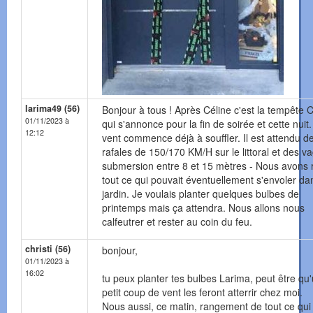
larima49 (56)
Bonjour à tous ! Après Céline c'est la tempête 
01/11/2023 à
qui s'annonce pour la fin de soirée et cette nuit.
12:12
vent commence déjà à souffler. Il est attendu d
rafales de 150/170 KM/H sur le littoral et des v
submersion entre 8 et 15 mètres - Nous avons 
tout ce qui pouvait éventuellement s'envoler da
jardin. Je voulais planter quelques bulbes de
printemps mais ça attendra. Nous allons nous
calfeutrer et rester au coin du feu.
christi (56)
bonjour,
01/11/2023 à
16:02
tu peux planter tes bulbes Larima, peut être qu
petit coup de vent les feront atterrir chez moi.
Nous aussi, ce matin, rangement de tout ce qui