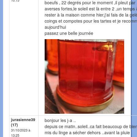
10:15
boeufs , 22 degrés pour le moment ,il pleut par
averses fortes,le soleil est là entre 2 ,un temps 
rester à la maison comme hier,j'ai fais de la ge
coings et compotes pour les tartes et je reco
aujourd'hui
passez une belle journée
jurasienne39
bonjour les j-a ..
(17)
depuis ce matin..soleil..ca fait beaucoup de bien 
31/10/2023 à
mis du linge a sécher dehors ..avant la pluie
13:25