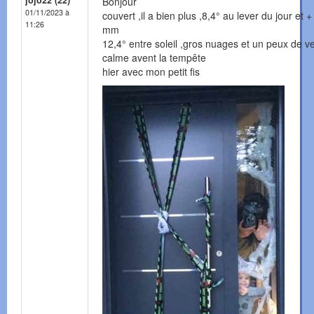
jojo22 (22)
Bonjour
01/11/2023 à
couvert ,il a bien plus ,8,4° au lever du jour et +
11:26
mm
12,4° entre soleil ,gros nuages et un peux de ve
calme avent la tempête
hier avec mon petit fis