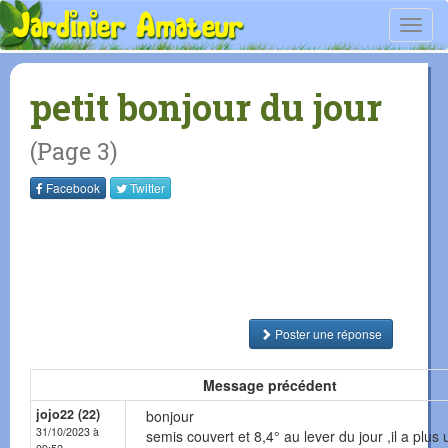
Toggl
navig
petit bonjour du jour
(Page 3)
Facebook
Twitter
Poster une réponse
Message précédent
jojo22 (22)
bonjour
31/10/2023 à
semis couvert et 8,4° au lever du jour ,il a plus 