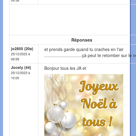
09:58
Réponses
jo2855 (20a)
et prends garde quand tu craches en l'air
25/12/2023 à
...............................çà peut te retomber sur le n
09:59
Jocely (44)
Bonjour tous les JA et
25/12/2023 à
10:00