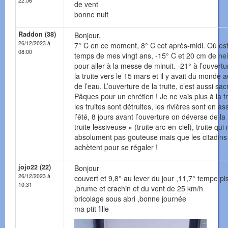
22:56
de vent
bonne nuit
Raddon (38)
Bonjour,
26/12/2023 à
7° C en ce moment, 8° C cet après-midi. Où est
08:00
temps de mes vingt ans, -15° C et 20 cm de ne
pour aller à la messe de minuit. -21° à l’ouvert
la truite vers le 15 mars et il y avait du monde 
de l’eau. L’ouverture de la truite, c’est aussi sa
Pâques pour un chrétien ! Je ne vais plus à la tr
les truites sont détruites, les rivières sont en as
l’été, 8 jours avant l’ouverture on déverse de la
truite lessiveuse » (truite arc-en-ciel), truite qui 
absolument pas gouteuse mais que les citadins
achètent pour se régaler !
jojo22 (22)
Bonjour
26/12/2023 à
couvert et 9,8° au lever du jour ,11,7° tempe p
10:31
,brume et crachin et du vent de 25 km/h
bricolage sous abri ,bonne journée
ma ptit fille