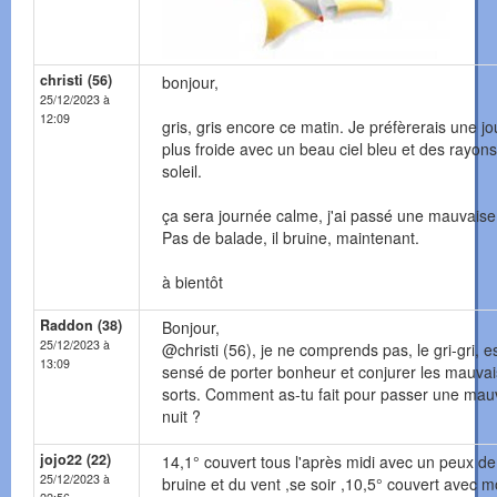
christi (56)
bonjour,
25/12/2023 à
12:09
gris, gris encore ce matin. Je préfèrerais une j
plus froide avec un beau ciel bleu et des rayon
soleil.
ça sera journée calme, j'ai passé une mauvaise 
Pas de balade, il bruine, maintenant.
à bientôt
Raddon (38)
Bonjour,
25/12/2023 à
@christi (56), je ne comprends pas, le gri-gri, e
13:09
sensé de porter bonheur et conjurer les mauvai
sorts. Comment as-tu fait pour passer une mau
nuit ?
jojo22 (22)
14,1° couvert tous l'après midi avec un peux de
25/12/2023 à
bruine et du vent ,se soir ,10,5° couvert avec m