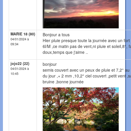
MARIE 18 (80)
Bonjour a tous
04/01/2024 à
Hier pluie presque toute la journée avec un fort
09:34
6l/M ,ce matin pas de vent,ni pluie et soleil,8°, fa
doux,temps que j'aime ..
jojo22 (22)
bonjour
04/01/2024 à
semis couvert avec un peux de pluie et 7,2° au 
10:45
du jour ,+ 2 mm ,10,2° ciel couvert ,petit vent ,s
bruine ,bonne journée