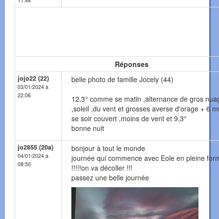
11:44
Réponses
jojo22 (22)
belle photo de famille Jocely (44)
03/01/2024 à
22:06
12,3° comme se matin ,alternance de gros nua
,soleil ,du vent et grosses averse d'orage + 6 
se soir couvert ,moins de vent et 9,3°
bonne nuit
jo2855 (20a)
bonjour à tout le monde
04/01/2024 à
journée qui commence avec Eole en pleine for
08:50
!!!!!on va décoller !!!
passez une belle journée