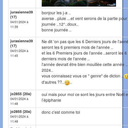
jurasienne39
bonjour les j-a ..
(17)
averse ..pluie ...et vent serons de la partie pour
04/01/2024 à
journée ..12°..doux..
11:39
bonne journée ..
jurasienne39
Ne dit 'on pas que les 6 Derniers jours de l'ann
(17)
seront les 6 premiers mois de l'année ..
04/01/2024 à
et les 6 Premiers jours de l'année ..seront les 6
11:45
derniers mois de l'année ..
l'année devrait être bien mouillée cette année ..
2024..
vous connaissez vous ce " genre" de dicton ..
d'autres ??..
..
jo2855 (20a)
oui mais pour moi ce sont les jours entre Noël e
04/01/2024 à
l’épiphanie
11:48
jo2855 (20a)
donc c'est comme toi
04/01/2024 à
11:48