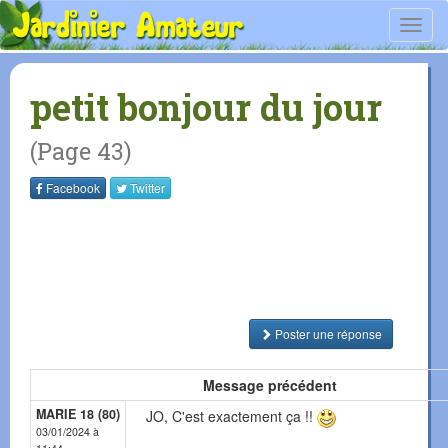
Toggl
navig
petit bonjour du jour
(Page 43)
Facebook
Twitter
Poster une réponse
Message précédent
MARIE 18 (80)
JO, C'est exactement ça !!
03/01/2024 à