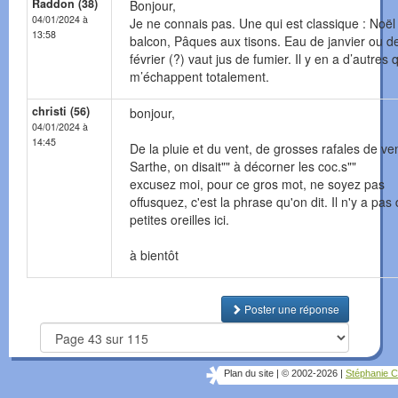
Raddon (38)
Bonjour,
04/01/2024 à
Je ne connais pas. Une qui est classique : Noël
13:58
balcon, Pâques aux tisons. Eau de janvier ou d
février (?) vaut jus de fumier. Il y en a d’autres 
m’échappent totalement.
christi (56)
bonjour,
04/01/2024 à
14:45
De la pluie et du vent, de grosses rafales de ve
Sarthe, on disait"" à décorner les coc.s""
excusez moi, pour ce gros mot, ne soyez pas
offusquez, c'est la phrase qu'on dit. Il n'y a pas
petites oreilles ici.
à bientôt
Poster une réponse
Plan du site
|
© 2002-2026
|
Stéphanie C