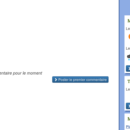
L
L
ntaire pour le moment
Poster le premier commentaire
L
Pl