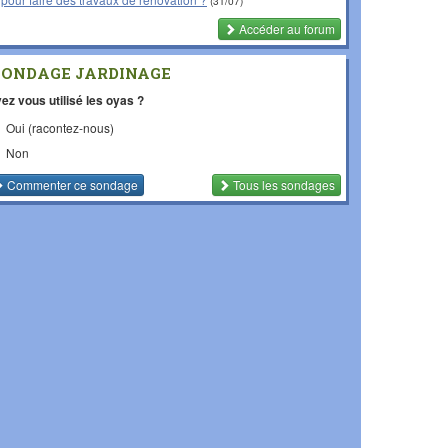
(31/07)
Accéder au forum
SONDAGE JARDINAGE
ez vous utilisé les oyas ?
Oui (racontez-nous)
Non
Commenter
ce sondage
Tous les sondages