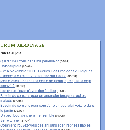
FORUM JARDINAGE
rniers sujets :
Qui fait des trous dans ma pelouse??
(05/08)
Rats taupiers
(05/08)
5 et 6 Novembre 2011 : Fééries Des Orchidées À Liergues
(Rhone) à 5 km de Villefranche sur Saône
(05/08)
Monte-escalier dans ma pente de jardin, quelqu'un a déjà
essayé ?
(05/08)
Les choux fleurs q'avec des feuilles
(04/08)
Besoin de conseils pour un amandier ferragnes qui est
malade
(04/08)
Besoin de conseils pour construire un petit abri voiture dans
le jardin
(03/08)
Un petit bout de chemin ensemble
(01/08)
Serre tunnel
(31/07)
Comment trouvez-vous des artisans et entreprises fiables
pour faire des travaux de rénovation ?