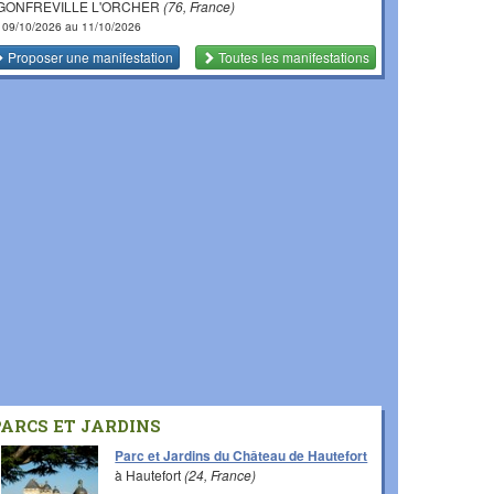
 GONFREVILLE L'ORCHER
(76, France)
 09/10/2026 au 11/10/2026
Proposer une manifestation
Toutes les manifestations
PARCS ET JARDINS
Parc et Jardins du Château de Hautefort
à Hautefort
(24, France)