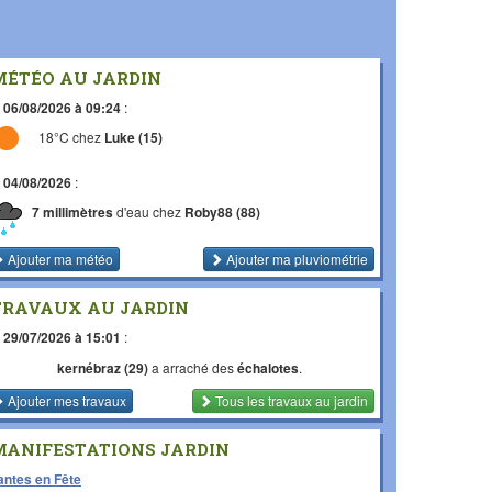
MÉTÉO AU JARDIN
e
06/08/2026 à 09:24
:
18°C chez
Luke (15)
e
04/08/2026
:
7 millimètres
d'eau chez
Roby88 (88)
Ajouter ma météo
Ajouter ma pluviométrie
TRAVAUX AU JARDIN
e
29/07/2026 à 15:01
:
kernébraz (29)
a arraché des
échalotes
.
Ajouter mes travaux
Tous les travaux
au jardin
MANIFESTATIONS JARDIN
antes en Fête