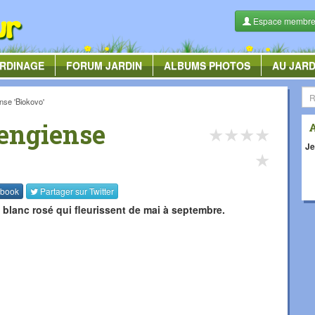
Espace membr
RDINAGE
FORUM
JARDIN
ALBUMS
PHOTOS
AU JARD
nse 'Biokovo'
engiense
★
★
★
★
Je
★
book
Partager sur
Twitter
 blanc rosé qui fleurissent de mai à septembre.