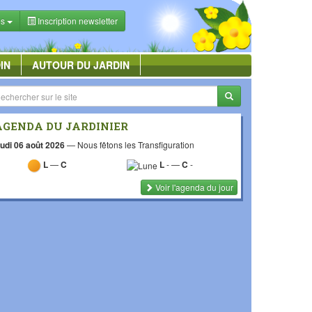
es
Inscription newsletter
IN
AUTOUR DU JARDIN
AGENDA DU JARDINIER
udi 06 août 2026
—
Nous fêtons les Transfiguration
L
—
C
L
-
—
C
-
Voir l'agenda du jour