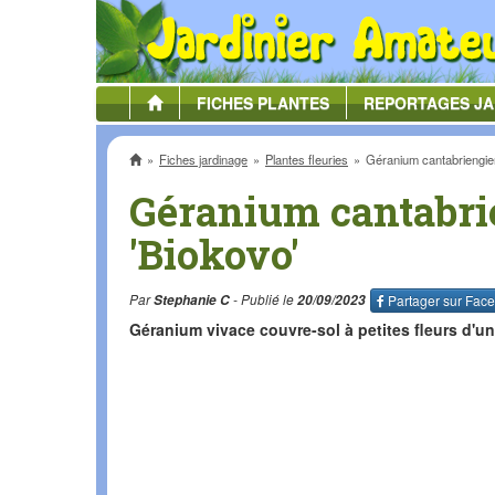
FICHES
PLANTES
REPORTAGES
JA
Accueil
Fiches jardinage
Plantes fleuries
Géranium cantabriengie
Géranium cantabri
'Biokovo'
Par
Stephanie C
- Publié le
20/09/2023
Partager sur
Face
Géranium vivace couvre-sol à petites fleurs d'un