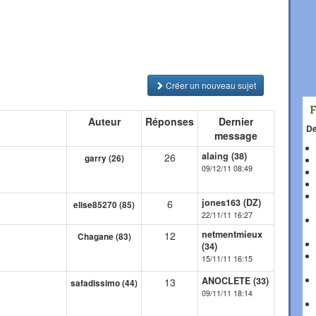
Créer un nouveau sujet
Auteur
Réponses
Dernier
De
message
alaing (38)
26
garry (26)
09/12/11 08:49
jones163 (DZ)
6
elise85270 (85)
22/11/11 16:27
netmentmieux
12
Chagane (83)
(34)
15/11/11 16:15
ANOCLETE (33)
13
safadissimo (44)
09/11/11 18:14