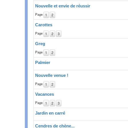
Nouvelle et envie de réussir
Page
1
2
Carottes
Page
1
2
3
Greg
Page
1
2
Palmier
Nouvelle venue !
Page
1
2
Vacances
Page
1
2
3
Jardin en carré
Cendres de chène...