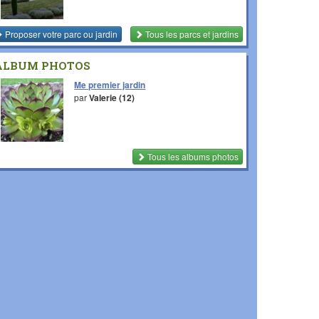
Proposer votre parc ou jardin
Tous les parcs et jardins
ALBUM PHOTOS
Me premier jardin
par
Valerie (12)
Tous les albums photos