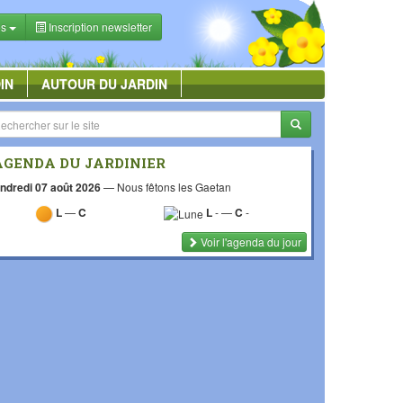
es
Inscription newsletter
IN
AUTOUR DU JARDIN
AGENDA DU JARDINIER
ndredi 07 août 2026
—
Nous fêtons les Gaetan
L
—
C
L
-
—
C
-
Voir l'agenda du jour