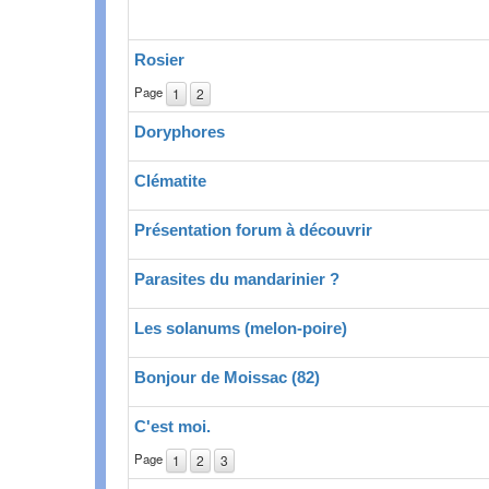
Rosier
Page
1
2
Doryphores
Clématite
Présentation forum à découvrir
Parasites du mandarinier ?
Les solanums (melon-poire)
Bonjour de Moissac (82)
C'est moi.
Page
1
2
3