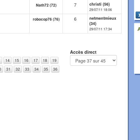
christi (56)
7
Nath72 (72)
29/07/11 18:06
netmentmieux
6
robocop76 (76)
(34)
29/07/11 17:34
Accès direct
3
14
15
16
17
18
19
0
31
32
33
34
35
36