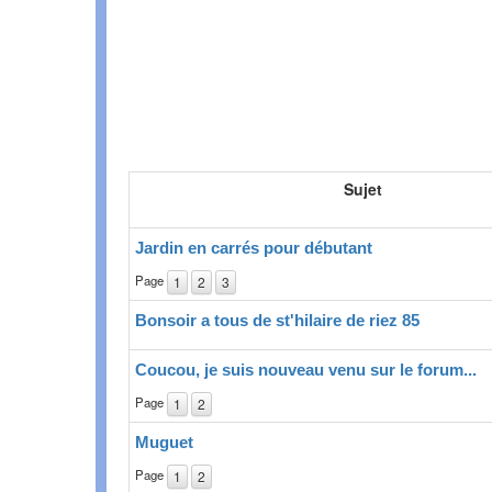
Sujet
Jardin en carrés pour débutant
Page
1
2
3
Bonsoir a tous de st'hilaire de riez 85
Coucou, je suis nouveau venu sur le forum...
Page
1
2
Muguet
Page
1
2