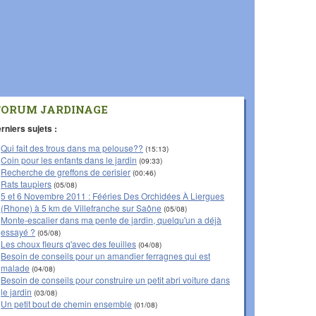
FORUM JARDINAGE
rniers sujets :
Qui fait des trous dans ma pelouse??
(15:13)
Coin pour les enfants dans le jardin
(09:33)
Recherche de greffons de cerisier
(00:46)
Rats taupiers
(05/08)
5 et 6 Novembre 2011 : Fééries Des Orchidées À Liergues
(Rhone) à 5 km de Villefranche sur Saône
(05/08)
Monte-escalier dans ma pente de jardin, quelqu'un a déjà
essayé ?
(05/08)
Les choux fleurs q'avec des feuilles
(04/08)
Besoin de conseils pour un amandier ferragnes qui est
malade
(04/08)
Besoin de conseils pour construire un petit abri voiture dans
le jardin
(03/08)
Un petit bout de chemin ensemble
(01/08)