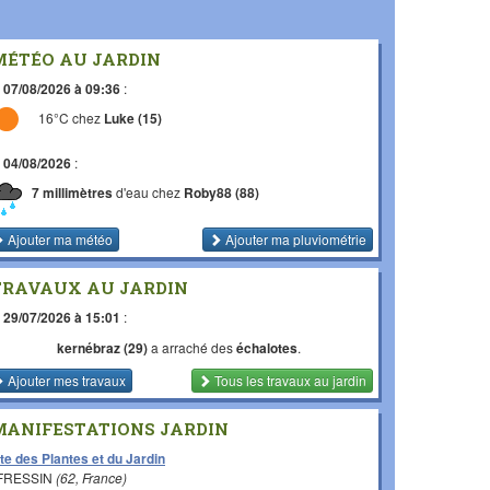
MÉTÉO AU JARDIN
e
07/08/2026 à 09:36
:
16°C chez
Luke (15)
e
04/08/2026
:
7 millimètres
d'eau chez
Roby88 (88)
Ajouter ma météo
Ajouter ma pluviométrie
TRAVAUX AU JARDIN
e
29/07/2026 à 15:01
:
kernébraz (29)
a arraché des
échalotes
.
Ajouter mes travaux
Tous les travaux
au jardin
MANIFESTATIONS JARDIN
te des Plantes et du Jardin
 FRESSIN
(62, France)