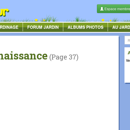
Espace membr
RDINAGE
FORUM
JARDIN
ALBUMS
PHOTOS
AU JARD
naissance
(Page 37)
Ve