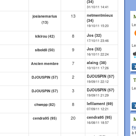
(34)
31/10/11 14:41
netmentmieux
13
josianemarius
(34)
(13)
L
19/10/11 15:20
Jos (32)
8
kikirou (42)
17/10/11 23:46
L
Jos (32)
9
siboldii (50)
16/10/11 22:24
alaing (38)
7
Ancien membre
10/10/11 17:26
DJOUSPIN (57)
2
DJOUSPIN (57)
19/09/11 22:12
L
DJOUSPIN (57)
3
DJOUSPIN (57)
19/09/11 21:29
lefilament (69)
8
chwepp (82)
07/09/11 12:21
cendra95 (95)
20
cendra95 (95)
16/08/11 18:57
Fê
à