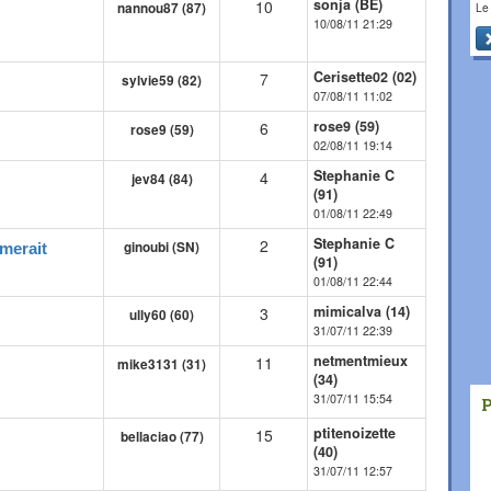
sonja (BE)
10
Le
nannou87 (87)
10/08/11 21:29
Cerisette02 (02)
7
sylvie59 (82)
07/08/11 11:02
rose9 (59)
6
rose9 (59)
02/08/11 19:14
Stephanie C
4
jev84 (84)
(91)
01/08/11 22:49
Stephanie C
2
ginoubi (SN)
imerait
(91)
01/08/11 22:44
mimicalva (14)
3
ully60 (60)
31/07/11 22:39
netmentmieux
11
mike3131 (31)
(34)
31/07/11 15:54
ptitenoizette
15
bellaciao (77)
(40)
31/07/11 12:57