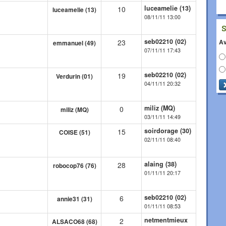
luceamelie (13)
10
luceamelie (13)
08/11/11 13:00
seb02210 (02)
Av
23
emmanuel (49)
07/11/11 17:43
seb02210 (02)
19
Verdurin (01)
04/11/11 20:32
miliz (MQ)
0
miliz (MQ)
03/11/11 14:49
soirdorage (30)
15
COISE (51)
02/11/11 08:40
alaing (38)
28
robocop76 (76)
01/11/11 20:17
seb02210 (02)
6
annie31 (31)
01/11/11 08:53
netmentmieux
2
ALSACO68 (68)