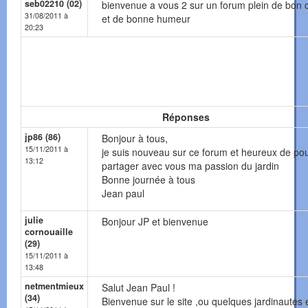
seb02210 (02)
bienvenue a vous 2 sur un forum plein de bon c
31/08/2011 à
et de bonne humeur
20:23
Réponses
jp86 (86)
Bonjour à tous,
15/11/2011 à
je suis nouveau sur ce forum et heureux de pou
13:12
partager avec vous ma passion du jardin
Bonne journée à tous
Jean paul
julie
Bonjour JP et bienvenue
cornouaille
(29)
15/11/2011 à
13:48
netmentmieux
Salut Jean Paul !
(34)
Bienvenue sur le site ,ou quelques jardinautes 