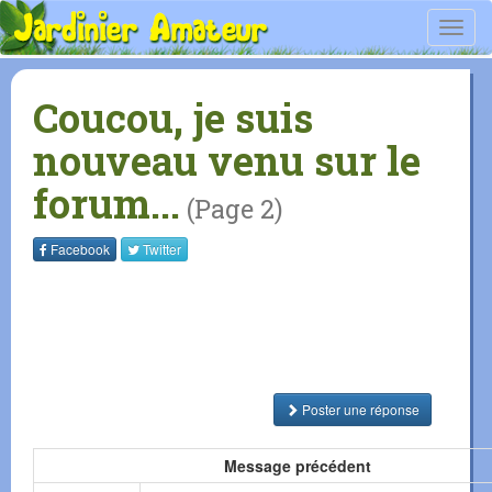
Toggl
navig
Coucou, je suis
nouveau venu sur le
forum...
(Page 2)
Facebook
Twitter
Poster une réponse
Message précédent