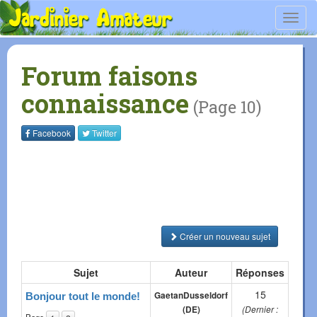
Toggl
navig
Forum faisons
connaissance
(Page 10)
Facebook
Twitter
Créer un nouveau sujet
Sujet
Auteur
Réponses
15
GaetanDusseldorf
Bonjour tout le monde!
(DE)
(Dernier :