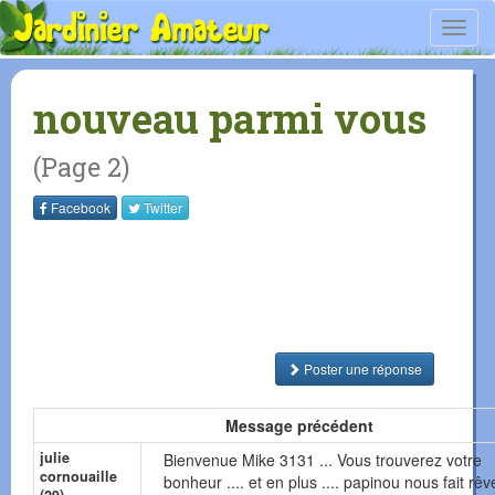
Toggl
navig
nouveau parmi vous
(Page 2)
Facebook
Twitter
Poster une réponse
Message précédent
julie
Bienvenue Mike 3131 ... Vous trouverez votre
cornouaille
bonheur .... et en plus .... papinou nous fait rêv