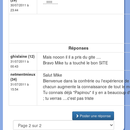
(29)
...!!!!!.....
30/07/2011 à
23:44
Réponses
ghislaine (12)
Mais nooon il il a pris du gite ....
31/07/2011 à
Bravo Mike tu a touché le bon SITE
00:43
netmentmieux
Salut Mike
(34)
Bienvenue dans la confrérie ou l'expérience de
31/07/2011 à
chacun augmente la connaissance de tout le 
15:54
Tu connais déjà "Papinou" il y en a beaucoup d
; tu verras ....c'est pas triste
Poster une réponse