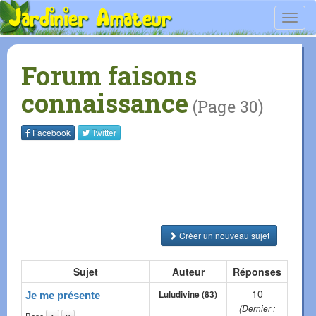
Toggl
navig
Forum faisons
connaissance
(Page 30)
Facebook
Twitter
Créer un nouveau sujet
Sujet
Auteur
Réponses
10
Luludivine (83)
Je me présente
(Dernier :