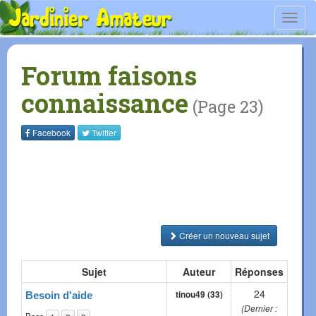
Toggl
navig
Forum faisons
connaissance
(Page 23)
Facebook
Twitter
Créer un nouveau sujet
Sujet
Auteur
Réponses
24
tinou49 (33)
Besoin d'aide
(Dernier :