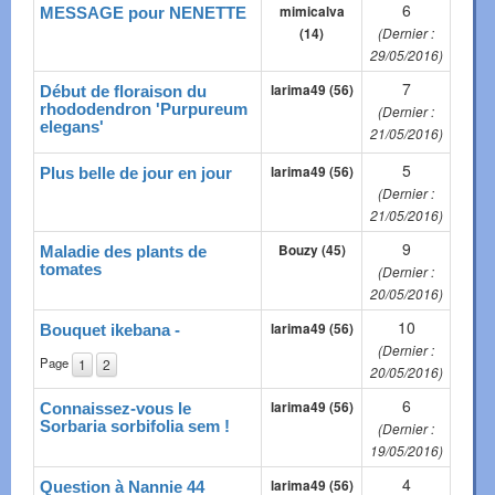
6
mimicalva
MESSAGE pour NENETTE
(14)
(Dernier :
29/05/2016)
7
larima49 (56)
Début de floraison du
rhododendron 'Purpureum
(Dernier :
elegans'
21/05/2016)
5
larima49 (56)
Plus belle de jour en jour
(Dernier :
21/05/2016)
9
Bouzy (45)
Maladie des plants de
tomates
(Dernier :
20/05/2016)
10
larima49 (56)
Bouquet ikebana -
(Dernier :
Page
1
2
20/05/2016)
6
larima49 (56)
Connaissez-vous le
Sorbaria sorbifolia sem !
(Dernier :
19/05/2016)
4
larima49 (56)
Question à Nannie 44