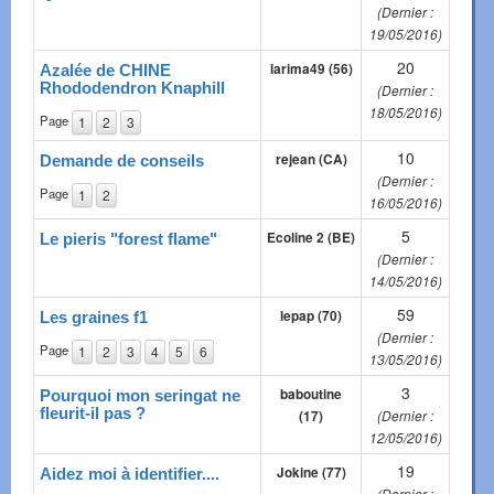
(Dernier :
19/05/2016)
20
larima49 (56)
Azalée de CHINE
Rhododendron Knaphill
(Dernier :
18/05/2016)
Page
1
2
3
10
rejean (CA)
Demande de conseils
(Dernier :
Page
1
2
16/05/2016)
5
Ecoline 2 (BE)
Le pieris "forest flame"
(Dernier :
14/05/2016)
59
lepap (70)
Les graines f1
(Dernier :
Page
1
2
3
4
5
6
13/05/2016)
3
baboutine
Pourquoi mon seringat ne
fleurit-il pas ?
(17)
(Dernier :
12/05/2016)
19
Jokine (77)
Aidez moi à identifier....