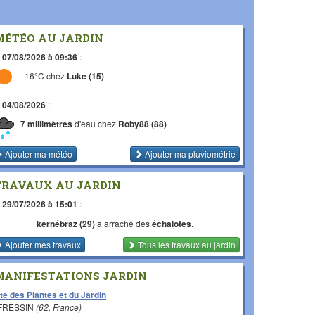
MÉTÉO AU JARDIN
e
07/08/2026 à 09:36
:
16°C chez
Luke (15)
e
04/08/2026
:
7 millimètres
d'eau chez
Roby88 (88)
Ajouter ma météo
Ajouter ma pluviométrie
TRAVAUX AU JARDIN
e
29/07/2026 à 15:01
:
kernébraz (29)
a arraché des
échalotes
.
Ajouter mes travaux
Tous les travaux
au jardin
MANIFESTATIONS JARDIN
te des Plantes et du Jardin
 FRESSIN
(62, France)