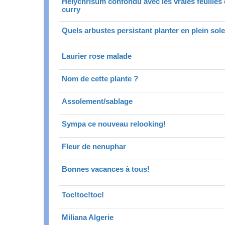
Helychrisum confondu avec les vraies feuilles
curry
Quels arbustes persistant planter en plein sole
Laurier rose malade
Nom de cette plante ?
Assolement/sablage
Sympa ce nouveau relooking!
Fleur de nenuphar
Bonnes vacances à tous!
Toc!toc!toc!
Miliana Algerie