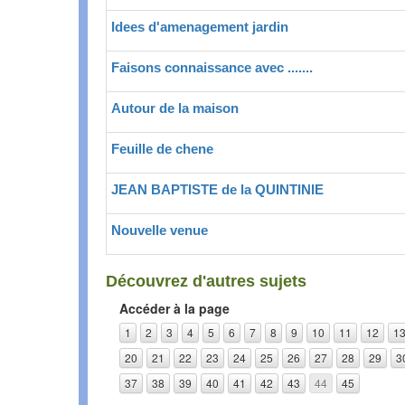
Idees d'amenagement jardin
Faisons connaissance avec .......
Autour de la maison
Feuille de chene
JEAN BAPTISTE de la QUINTINIE
Nouvelle venue
Découvrez d'autres sujets
Accéder à la page
1
2
3
4
5
6
7
8
9
10
11
12
1
20
21
22
23
24
25
26
27
28
29
3
37
38
39
40
41
42
43
44
45