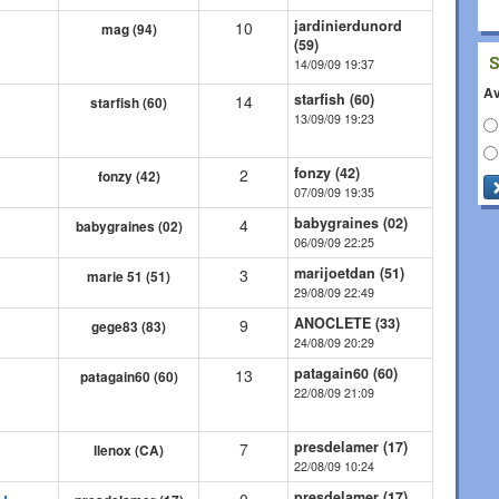
jardinierdunord
10
mag (94)
(59)
14/09/09 19:37
Av
starfish (60)
14
starfish (60)
13/09/09 19:23
fonzy (42)
2
fonzy (42)
07/09/09 19:35
babygraines (02)
4
babygraines (02)
06/09/09 22:25
marijoetdan (51)
3
marie 51 (51)
29/08/09 22:49
ANOCLETE (33)
9
gege83 (83)
24/08/09 20:29
patagain60 (60)
13
patagain60 (60)
22/08/09 21:09
presdelamer (17)
7
llenox (CA)
22/08/09 10:24
presdelamer (17)