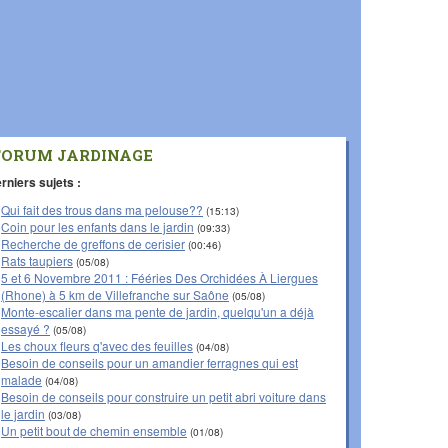
FORUM JARDINAGE
rniers sujets :
Qui fait des trous dans ma pelouse??
(15:13)
Coin pour les enfants dans le jardin
(09:33)
Recherche de greffons de cerisier
(00:46)
Rats taupiers
(05/08)
5 et 6 Novembre 2011 : Fééries Des Orchidées À Liergues
(Rhone) à 5 km de Villefranche sur Saône
(05/08)
Monte-escalier dans ma pente de jardin, quelqu'un a déjà
essayé ?
(05/08)
Les choux fleurs q'avec des feuilles
(04/08)
Besoin de conseils pour un amandier ferragnes qui est
malade
(04/08)
Besoin de conseils pour construire un petit abri voiture dans
le jardin
(03/08)
Un petit bout de chemin ensemble
(01/08)