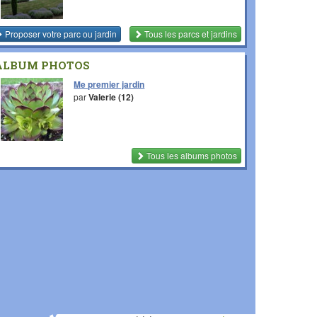
Proposer votre parc ou jardin
Tous les parcs et jardins
ALBUM PHOTOS
Me premier jardin
par
Valerie (12)
Tous les albums photos