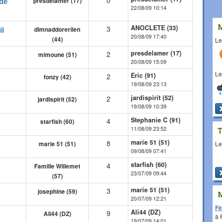
0
presdelamer (17)
 de
22/08/09 10:14
ANOCLETE (33)
3
dimnaddorerilen
il
20/08/09 17:40
(44)
L
presdelamer (17)
2
mimoune (51)
20/08/09 15:09
L
Eric (91)
2
fonzy (42)
19/08/09 23:13
jardispirit (52)
2
jardispirit (52)
19/08/09 10:39
Stephanie C (91)
4
starfish (60)
11/08/09 23:52
marie 51 (51)
8
L
marie 51 (51)
09/08/09 07:41
starfish (60)
4
Famille Willemet
23/07/09 09:44
(57)
marie 51 (51)
3
josephine (59)
20/07/09 12:21
Fê
Ali44 (DZ)
9
Ali44 (DZ)
à
19/07/09 14:01