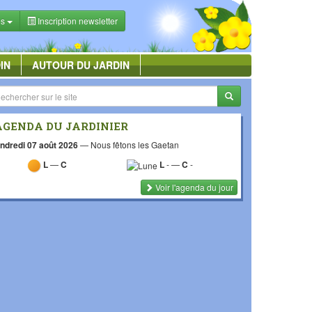
es
Inscription newsletter
IN
AUTOUR DU JARDIN
AGENDA DU JARDINIER
ndredi 07 août 2026
—
Nous fêtons les Gaetan
L
—
C
L
-
—
C
-
Voir l'agenda du jour