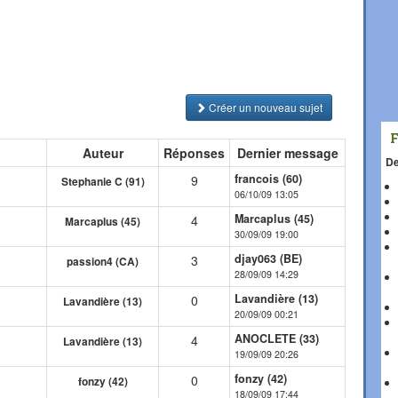
Créer un nouveau sujet
Auteur
Réponses
Dernier message
De
francois (60)
9
Stephanie C (91)
06/10/09 13:05
Marcaplus (45)
4
Marcaplus (45)
30/09/09 19:00
djay063 (BE)
3
passion4 (CA)
28/09/09 14:29
Lavandière (13)
0
Lavandière (13)
20/09/09 00:21
ANOCLETE (33)
4
Lavandière (13)
19/09/09 20:26
fonzy (42)
0
fonzy (42)
18/09/09 17:44