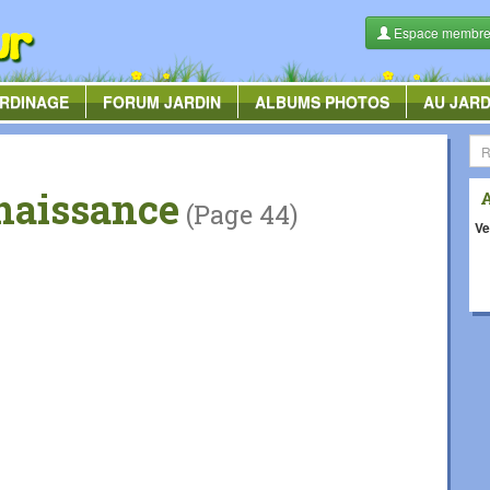
Espace membr
RDINAGE
FORUM
JARDIN
ALBUMS
PHOTOS
AU JARD
naissance
(Page 44)
Ve