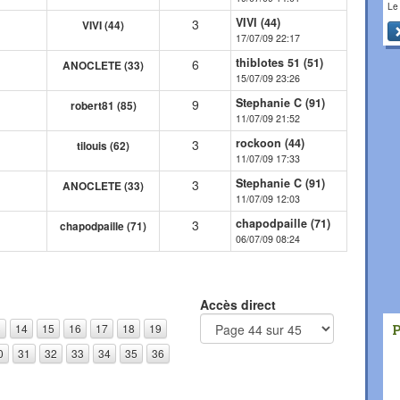
Le
VIVI (44)
3
VIVI (44)
17/07/09 22:17
thiblotes 51 (51)
6
ANOCLETE (33)
15/07/09 23:26
Stephanie C (91)
9
robert81 (85)
11/07/09 21:52
rockoon (44)
3
tilouis (62)
11/07/09 17:33
Stephanie C (91)
3
ANOCLETE (33)
11/07/09 12:03
chapodpaille (71)
3
chapodpaille (71)
06/07/09 08:24
Accès direct
3
14
15
16
17
18
19
0
31
32
33
34
35
36