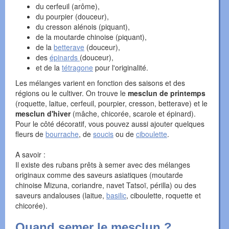
du cerfeuil (arôme),
du pourpier (douceur),
du cresson alénois (piquant),
de la moutarde chinoise (piquant),
de la
betterave
(douceur),
des
épinards
(douceur),
et de la
tétragone
pour l'originalité.
Les mélanges varient en fonction des saisons et des
régions ou le cultiver. On trouve le
mesclun de printemps
(roquette, laitue, cerfeuil, pourpier, cresson, betterave) et le
mesclun d'hiver
(mâche, chicorée, scarole et épinard).
Pour le côté décoratif, vous pouvez aussi ajouter quelques
fleurs de
bourrache
, de
soucis
ou de
ciboulette
.
A savoir :
Il existe des rubans prêts à semer avec des mélanges
originaux comme des saveurs asiatiques (moutarde
chinoise Mizuna, coriandre, navet Tatsoï, périlla) ou des
saveurs andalouses (laitue,
basilic
, ciboulette, roquette et
chicorée).
Quand semer le mesclun ?