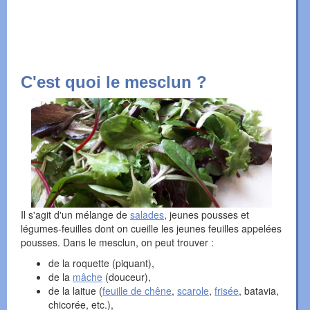
C'est quoi le mesclun ?
Il s'agit d'un mélange de
salades
, jeunes pousses et
légumes-feuilles dont on cueille les jeunes feuilles appelées
pousses. Dans le mesclun, on peut trouver :
de la roquette (piquant),
de la
mâche
(douceur),
de la laitue (
feuille de chêne
,
scarole
,
frisée
, batavia,
chicorée, etc.),